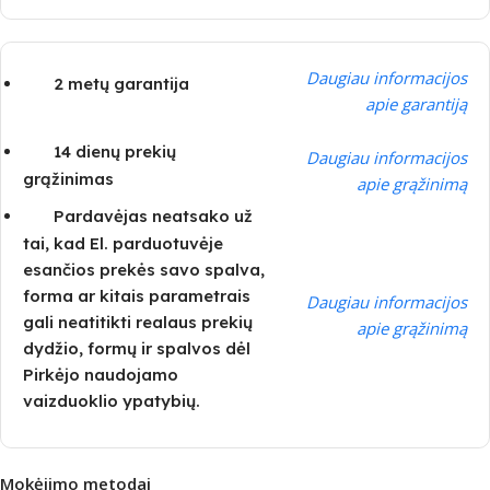
Daugiau informacijos
2 metų garantija
apie garantiją
14 dienų prekių
Daugiau informacijos
grąžinimas
apie grąžinimą
Pardavėjas neatsako už
tai, kad El. parduotuvėje
esančios prekės savo spalva,
forma ar kitais parametrais
Daugiau informacijos
gali neatitikti realaus prekių
apie grąžinimą
dydžio, formų ir spalvos dėl
Pirkėjo naudojamo
vaizduoklio ypatybių.
Mokėjimo metodai