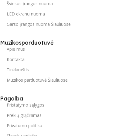
Šviesos įrangos nuoma
LED ekranų nuoma
Garso įrangos nuoma Šiauliuose
Muzikosparduotuvė
Apie mus
Kontaktai
Tinklaraštis
Muzikos parduotuvė Šiauliuose
Pagalba
Pristatymo sąlygos
Prekių grąžinimas
Privatumo politika
Slapukų politika