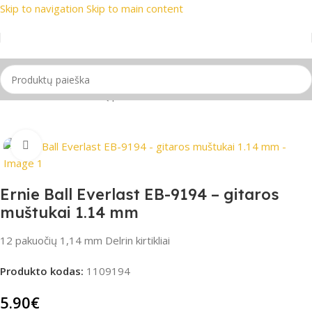
Skip to navigation
Skip to main content
rekių ženklai
📞 Konsultacija telefonu
📦 Nemokamas pristat
Pradžia
/
Gitaros
/
Gitarų priedai
Spustelėkite, jei norite padidinti
Ernie Ball Everlast EB-9194 – gitaros
muštukai 1.14 mm
12 pakuočių 1,14 mm Delrin kirtikliai
Produkto kodas:
1109194
5.90
€