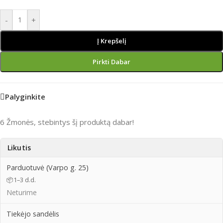
-
+
Į Krepšelį
Pirkti Dabar
Palyginkite
6
Žmonės, stebintys šį produktą dabar!
Likutis
Parduotuvė (Varpo g. 25)
📦
1–3 d.d.
Neturime
Tiekėjo sandėlis