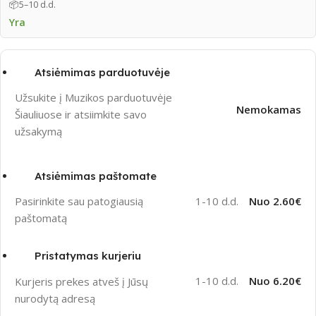
📦
5–10 d.d.
Yra
Atsiėmimas parduotuvėje
Užsukite į Muzikos parduotuvėje
Nemokamas
Šiauliuose ir atsiimkite savo
užsakymą
Atsiėmimas paštomate
1-10 d.d.
Nuo 2.60€
Pasirinkite sau patogiausią
paštomatą
Pristatymas kurjeriu
1-10 d.d.
Nuo 6.20€
Kurjeris prekes atveš į Jūsų
nurodytą adresą