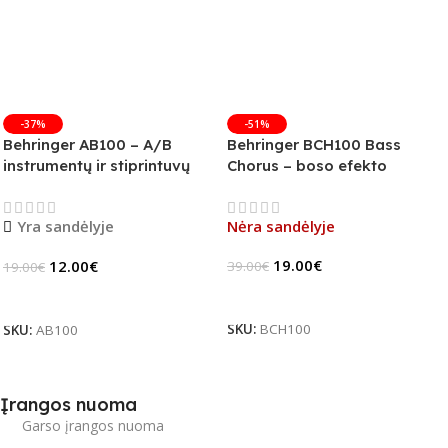
-37%
-51%
Behringer AB100 – A/B
Behringer BCH100 Bass
instrumentų ir stiprintuvų
Chorus – boso efekto
jungiklis
pedalas (B-Stock)
Yra sandėlyje
Nėra sandėlyje
19.00
€
12.00
€
39.00
€
19.00
€
Daugiau
Į Krepšelį
SKU:
BCH100
SKU:
AB100
Įrangos nuoma
Garso įrangos nuoma