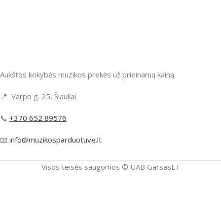
Aukštos kokybės muzikos prekės už prieinamą kainą.
📍 Varpo g. 25, Šiauliai
📞
+370 652 89576
📧
info@muzikosparduotuve.lt
Visos teisės saugomos ©️ UAB GarsasLT