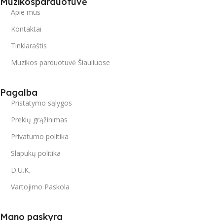
Muzikosparduotuvė
Apie mus
Kontaktai
Tinklaraštis
Muzikos parduotuvė Šiauliuose
Pagalba
Pristatymo sąlygos
Prekių grąžinimas
Privatumo politika
Slapukų politika
D.U.K.
Vartojimo Paskola
Mano paskyra