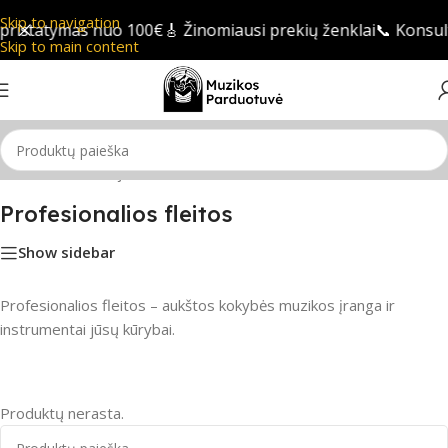
Skip to navigation
ristatymas nuo 100€
🎸 Žinomiausi prekių ženklai
📞 Konsult
Skip to main content
Pradžia
/
Pučiamieji instrumentai
/
Fleitos
/
Profesionalios fleitos
Profesionalios fleitos
Show sidebar
Profesionalios fleitos – aukštos kokybės muzikos įranga ir
instrumentai jūsų kūrybai.
Produktų nerasta.