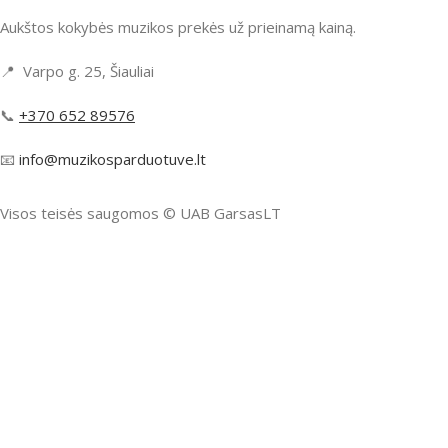
Aukštos kokybės muzikos prekės už prieinamą kainą.
📍 Varpo g. 25, Šiauliai
📞
+370 652 89576
📧
info@muzikosparduotuve.lt
Visos teisės saugomos ©️ UAB GarsasLT