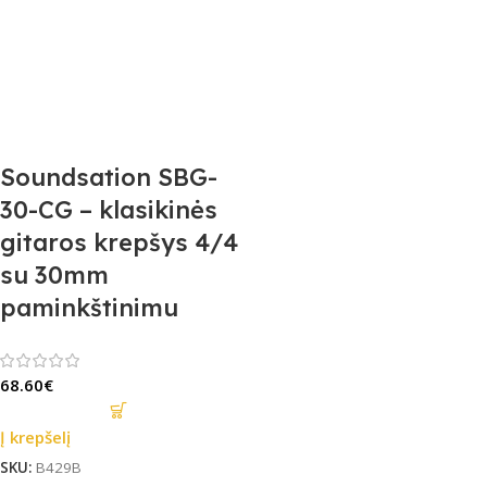
Soundsation SBG-
30-CG – klasikinės
gitaros krepšys 4/4
su 30mm
paminkštinimu
68.60
€
Į krepšelį
SKU:
B429B