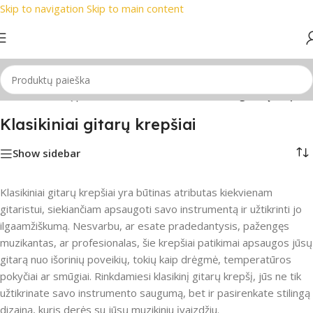
Skip to navigation
Skip to main content
kių ženklai
📞 Konsultacija telefonu
📦 Nemokamas pristaty
/
Gitaros
/
Gitarų priedai
/
Gitaros dėklas
/
Klasikiniai gitarų krepšiai
Klasikiniai gitarų krepšiai
Show sidebar
Klasikiniai gitarų krepšiai yra būtinas atributas kiekvienam
gitaristui, siekiančiam apsaugoti savo instrumentą ir užtikrinti jo
ilgaamžiškumą. Nesvarbu, ar esate pradedantysis, pažengęs
muzikantas, ar profesionalas, šie krepšiai patikimai apsaugos jūsų
gitarą nuo išorinių poveikių, tokių kaip drėgmė, temperatūros
pokyčiai ar smūgiai. Rinkdamiesi klasikinį gitarų krepšį, jūs ne tik
užtikrinate savo instrumento saugumą, bet ir pasirenkate stilingą
dizainą, kuris derės su jūsų muzikiniu įvaizdžiu.