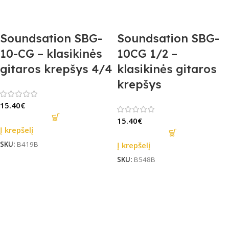
Soundsation SBG-
Soundsation SBG-
10-CG – klasikinės
10CG 1/2 –
gitaros krepšys 4/4
klasikinės gitaros
krepšys
15.40
€
15.40
€
Į krepšelį
SKU:
B419B
Į krepšelį
SKU:
B548B