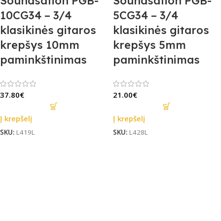
Soundsation PGB-
Soundsation PGB-
10CG34 – 3/4
5CG34 – 3/4
klasikinės gitaros
klasikinės gitaros
krepšys 10mm
krepšys 5mm
paminkštinimas
paminkštinimas
37.80
€
21.00
€
Į krepšelį
Į krepšelį
SKU:
L419L
SKU:
L428L