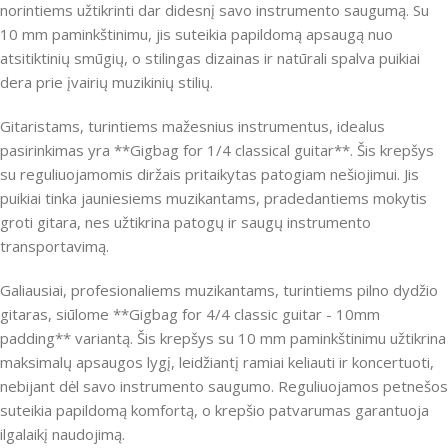
norintiems užtikrinti dar didesnį savo instrumento saugumą. Su
10 mm paminkštinimu, jis suteikia papildomą apsaugą nuo
atsitiktinių smūgių, o stilingas dizainas ir natūrali spalva puikiai
dera prie įvairių muzikinių stilių.
Gitaristams, turintiems mažesnius instrumentus, idealus
pasirinkimas yra **Gigbag for 1/4 classical guitar**. Šis krepšys
su reguliuojamomis diržais pritaikytas patogiam nešiojimui. Jis
puikiai tinka jauniesiems muzikantams, pradedantiems mokytis
groti gitara, nes užtikrina patogų ir saugų instrumento
transportavimą.
Galiausiai, profesionaliems muzikantams, turintiems pilno dydžio
gitaras, siūlome **Gigbag for 4/4 classic guitar - 10mm
padding** variantą. Šis krepšys su 10 mm paminkštinimu užtikrina
maksimalų apsaugos lygį, leidžiantį ramiai keliauti ir koncertuoti,
nebijant dėl savo instrumento saugumo. Reguliuojamos petnešos
suteikia papildomą komfortą, o krepšio patvarumas garantuoja
ilgalaikį naudojimą.