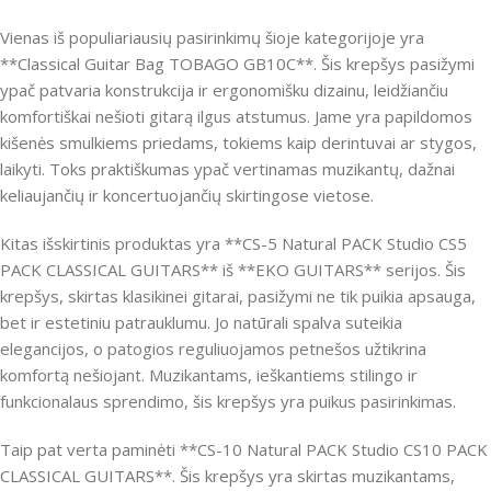
Vienas iš populiariausių pasirinkimų šioje kategorijoje yra
**Classical Guitar Bag TOBAGO GB10C**. Šis krepšys pasižymi
ypač patvaria konstrukcija ir ergonomišku dizainu, leidžiančiu
komfortiškai nešioti gitarą ilgus atstumus. Jame yra papildomos
kišenės smulkiems priedams, tokiems kaip derintuvai ar stygos,
laikyti. Toks praktiškumas ypač vertinamas muzikantų, dažnai
keliaujančių ir koncertuojančių skirtingose vietose.
Kitas išskirtinis produktas yra **CS-5 Natural PACK Studio CS5
PACK CLASSICAL GUITARS** iš **EKO GUITARS** serijos. Šis
krepšys, skirtas klasikinei gitarai, pasižymi ne tik puikia apsauga,
bet ir estetiniu patrauklumu. Jo natūrali spalva suteikia
elegancijos, o patogios reguliuojamos petnešos užtikrina
komfortą nešiojant. Muzikantams, ieškantiems stilingo ir
funkcionalaus sprendimo, šis krepšys yra puikus pasirinkimas.
Taip pat verta paminėti **CS-10 Natural PACK Studio CS10 PACK
CLASSICAL GUITARS**. Šis krepšys yra skirtas muzikantams,