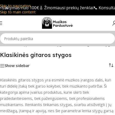
Skip to navigation
statymas nuo 100€
🎸 Žinomiausi prekių ženklai
📞 Konsultaci
Skip to main content
Gitaros
/
Gitarų priedai
/
Gitaros stygos
/
Klasikinės gitaros stygos
Klasikinės gitaros stygos
Show sidebar
Klasikinės gitaros stygos yra esminė muzikos įrangos dalis, kuri
turi didelę įtaką tiek garso kokybei, tiek muzikanto patirčiai. Ši
kategorija apima įvairius produktus, kurie skirti tiek
pradedantiesiems, tiek pažengusiems, tiek profesionaliems
muzikantams. Renkantis tinkamas stygas, svarbu atsižvelgti į jų
medžiagą, įtampą ir apviją, nes šie parametrai lemia stygų garsą