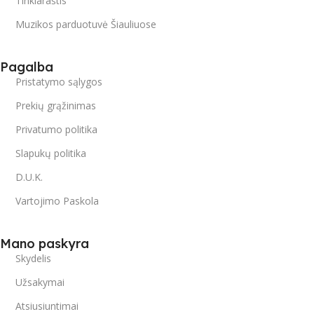
Tinklaraštis
Muzikos parduotuvė Šiauliuose
Pagalba
Pristatymo sąlygos
Prekių grąžinimas
Privatumo politika
Slapukų politika
D.U.K.
Vartojimo Paskola
Mano paskyra
Skydelis
Užsakymai
Atsiusiuntimai