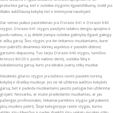
praturtina garsą, bet ir suteikia stygoms ilgaamžiškumą, todėl jos
išlaiko aukščiausią kokybę net ir intensyviai naudojant.
Dar vienas puikus pasirinkimas yra D'orazio 641 ir D'orazio 640
stygos. D'orazio 641 stygos pasižymi sidabru dengtu apvijimu ir
juodu nailonu, o jų didelė įtampa suteikia galimybę išgauti galingą
ir aiškų garsą. Šios stygos yra itin tinkamos muzikantams, kurie
nori pabrėžti dinaminius kūrinių aspektus ir pasiekti didesnį
garsumo diapazoną. Tuo tarpu D'orazio 640 stygos, turinčios
bronzos 80/20 ir juodo nailono derinį, suteikia šiltą ir
subalansuotą garsą, kuris yra idealus įvairių stilių muzikai.
Klasikinės gitaros stygos yra būtinos norint pasiekti norimą
kokybę ir išraišką muzikoje. Jos ne tik užtikrina aukštos kokybės
garsą, bet ir padeda muzikantams jaustis patogiai bei užtikrintai
grojant. Nesvarbu, ar esate pradedantis muzikantas, ar jau
pažengęs profesionalas, tinkamai parinktos stygos gali pakeisti
jūsų muzikos patirtį. Šioje kategorijoje rasite stygas, kurios
atitiks jūsų lūkesčius ir padės išreikšti jūsų unikalų muzikinį stilių.