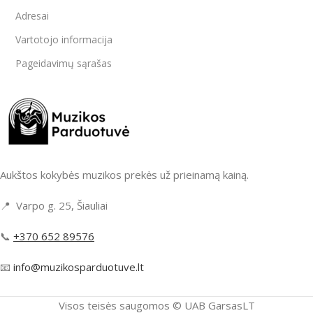
Adresai
Vartotojo informacija
Pageidavimų sąrašas
Aukštos kokybės muzikos prekės už prieinamą kainą.
📍 Varpo g. 25, Šiauliai
📞
+370 652 89576
📧
info@muzikosparduotuve.lt
Visos teisės saugomos ©️ UAB GarsasLT