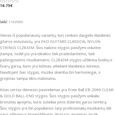
16.75
€
Į Krepšelį
SKU:
1102069
Vienas iš populiariausių variantų, kurį renkasi daugelis klasikinės
gitaros entuziastų, yra EKO GUITARS CLASSICAL NYLON
STRINGS CL2843M. Šios nailono stygos pasižymi vidutine
įtampa, todėl jos yra idealios tiek pradedantiems, tiek
pažengusiems muzikantams. CL2843M stygos užtikrina švelnų ir
švarų garsą, kuris yra būtinas atliekant klasikinius kūrinius.
Naudojant šias stygas, muzika skamba itin harmoningai, o
grojimas tampa tikru malonumu.
Kitas vertas dėmesio pasirinkimas yra Ernie Ball EB-2069 CLEAR
& GOLD BALL-END stygos. Šios stygos pasižymi unikaliu
bronziniu apvijimu, kuris suteikia joms išskirtinį garso tembrą.
Šios stygos yra itin populiarios tarp profesionalių muzikantų dėl
savo aiškumo ir ilgaamžiškumo. Bronzos apvijimas ne tik