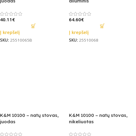
juodas
aliuminis
40.11
€
64.60
€
Į krepšelį
Į krepšelį
SKU:
25510065B
SKU:
25510068
K&M 10100 – natų stovas,
K&M 10100 – natų stovas,
juodas
nikeliuotas