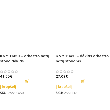
K&M 11450 – orkestro natų
K&M 11460 – dėklas orkestro
stovo dėklas
natų stovams
41.55
€
27.09
€
Į krepšelį
Į krepšelį
SKU:
25511450
SKU:
25511460