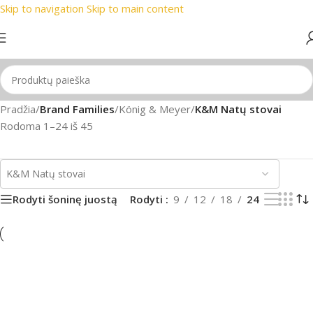
Skip to navigation
Skip to main content
i prekių ženklai
📞 Konsultacija telefonu
📦 Nemokamas pris
Pradžia
/
Brand Families
/
König & Meyer
/
K&M Natų stovai
Rodoma 1–24 iš 45
Rodyti šoninę juostą
Rodyti
9
12
18
24