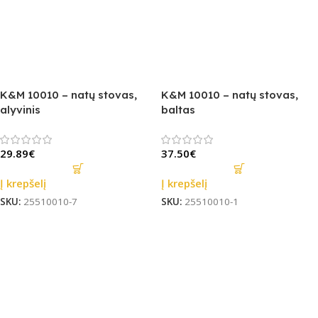
K&M 10010 – natų stovas,
K&M 10010 – natų stovas,
alyvinis
baltas
29.89
€
37.50
€
Į krepšelį
Į krepšelį
SKU:
25510010-7
SKU:
25510010-1