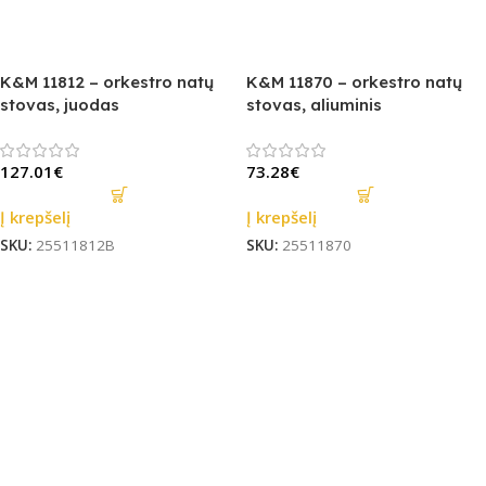
K&M 11812 – orkestro natų
K&M 11870 – orkestro natų
stovas, juodas
stovas, aliuminis
127.01
€
73.28
€
Į krepšelį
Į krepšelį
SKU:
25511812B
SKU:
25511870