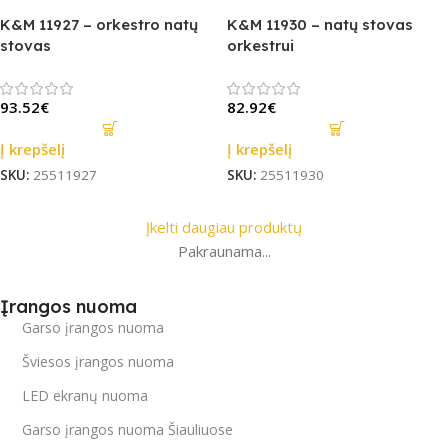
K&M 11927 – orkestro natų
K&M 11930 – natų stovas
stovas
orkestrui
93.52
€
82.92
€
Į krepšelį
Į krepšelį
SKU:
25511927
SKU:
25511930
Įkelti daugiau produktų
Pakraunama...
Įrangos nuoma
Garso įrangos nuoma
Šviesos įrangos nuoma
LED ekranų nuoma
Garso įrangos nuoma Šiauliuose