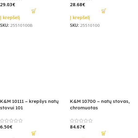
29.03
€
28.68
€
Į krepšelį
Į krepšelį
SKU:
25510100B
SKU:
25510100
K&M 10111 – krepšys natų
K&M 10700 – natų stovas,
stovui 101
chromuotas
6.50
€
84.67
€