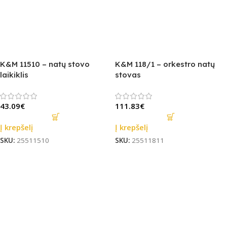
K&M 11510 – natų stovo
K&M 118/1 – orkestro natų
laikiklis
stovas
43.09
€
111.83
€
Į krepšelį
Į krepšelį
SKU:
25511510
SKU:
25511811