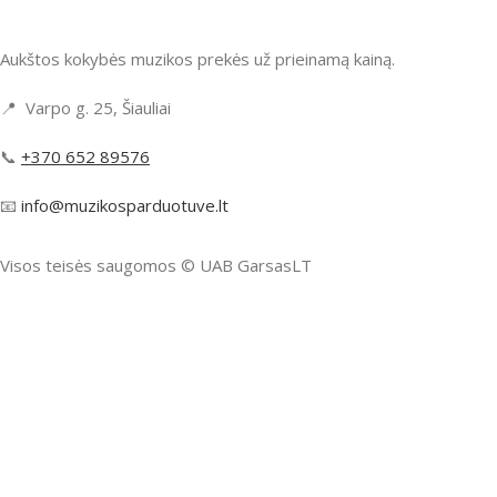
Aukštos kokybės muzikos prekės už prieinamą kainą.
📍 Varpo g. 25, Šiauliai
📞
+370 652 89576
📧
info@muzikosparduotuve.lt
Visos teisės saugomos ©️ UAB GarsasLT