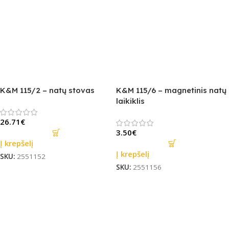
K&M 115/2 – natų stovas
K&M 115/6 – magnetinis natų
laikiklis
26.71
€
3.50
€
Į krepšelį
Į krepšelį
SKU:
2551152
SKU:
2551156