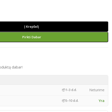
Į Krepšelį
Pirkti Dabar
oduktą dabar!
)
Neturime
📦
1–3 d.d.
Yra
📦
5–10 d.d.