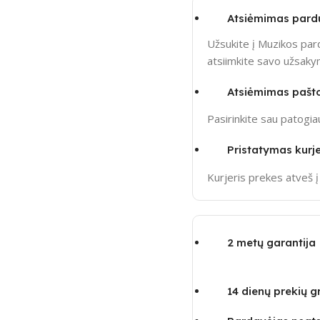
Atsiėmimas pard
Užsukite į Muzikos pard
atsiimkite savo užsak
Atsiėmimas pašt
Pasirinkite sau patogi
Pristatymas kurje
Kurjeris prekes atveš 
2 metų garantija
14 dienų prekių 