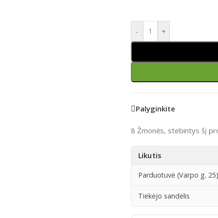
-
+
Palyginkite
8
Žmonės, stebintys šį pr
Likutis
Parduotuvė (Varpo g. 25
Tiekėjo sandėlis