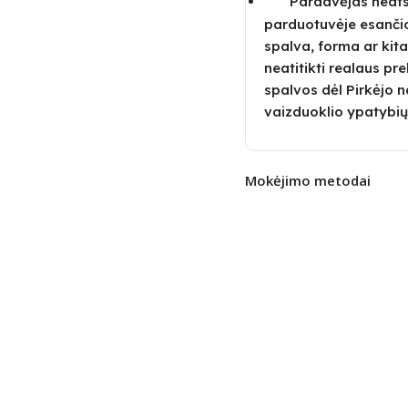
Pardavėjas neatsa
parduotuvėje esanči
spalva, forma ar kita
neatitikti realaus pre
spalvos dėl Pirkėjo
vaizduoklio ypatybių
Mokėjimo metodai