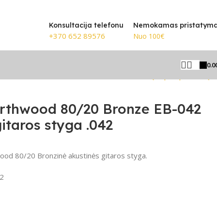
🎸 Žinomiausi prekių ženklai
Konsultacija telefonu
Nemokamas pristatym
+370 652 89576
Nuo 100€
0.0
Grįžti prie produktų
arthwood 80/20 Bronze EB-042
itaros styga .042
ood 80/20 Bronzinė akustinės gitaros styga.
2