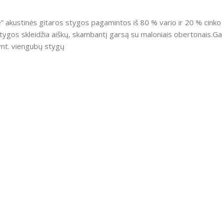
 akustinės gitaros stygos pagamintos iš 80 % vario ir 20 % cinko 
os stygos skleidžia aiškų, skambantį garsą su maloniais obertona
vnt. viengubų stygų