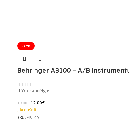
-37%
Behringer AB100 – A/B instrumentų 
Yra sandėlyje
12.00
€
19.00
€
Į krepšelį
SKU:
AB100