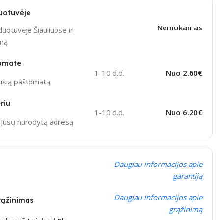
uotuvėje
Nemokamas
uotuvėje Šiauliuose ir
ymą
omate
1-10 d.d.
Nuo 2.60€
ausią paštomatą
riu
1-10 d.d.
Nuo 6.20€
į Jūsų nurodytą adresą
Daugiau informacijos apie
garantiją
Daugiau informacijos apie
grąžinimas
grąžinimą