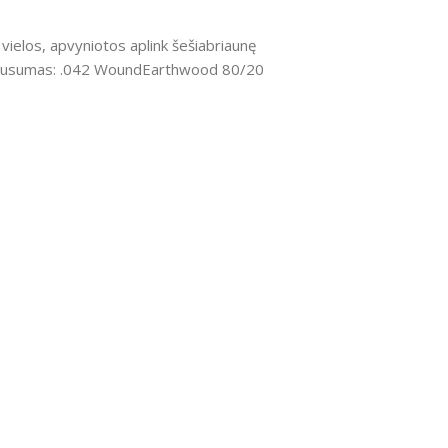
vielos, apvyniotos aplink šešiabriaunę
is.Gausumas: .042 WoundEarthwood 80/20