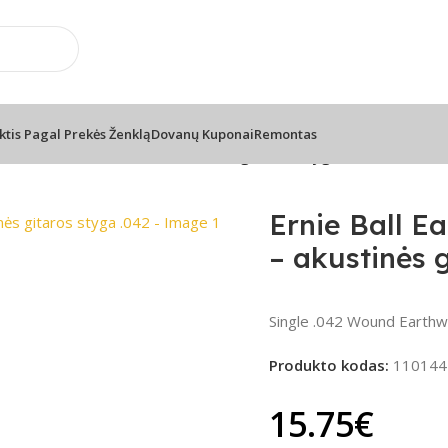
📦 Nemokamas pristatymas nuo 100€
ktis Pagal Prekės Ženklą
Dovanų Kuponai
Remontas
80/20 Bronze EB-042 – akustinės gitaros styga .042
Ernie Ball E
– akustinės g
Single .042 Wound Earthw
Produkto kodas:
110144
15.75
€