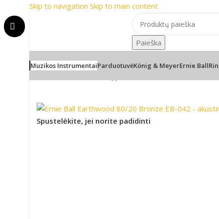
Skip to navigation
Skip to main content
i
📞 Konsultacija telefonu
Paieška
Muzikos Instrumentai
Parduotuvė
König & Meyer
Ernie Ball
Rin
Pradžia
/
Gitaros
/
Gitarų priedai
/
Ernie Ball Earthwood 
Spustelėkite, jei norite padidinti