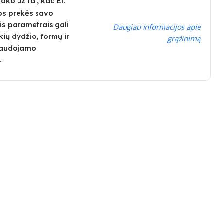
ko už tai, kad El.
os prekės savo
is parametrais gali
Daugiau informacijos apie
kių dydžio, formų ir
grąžinimą
 naudojamo
.