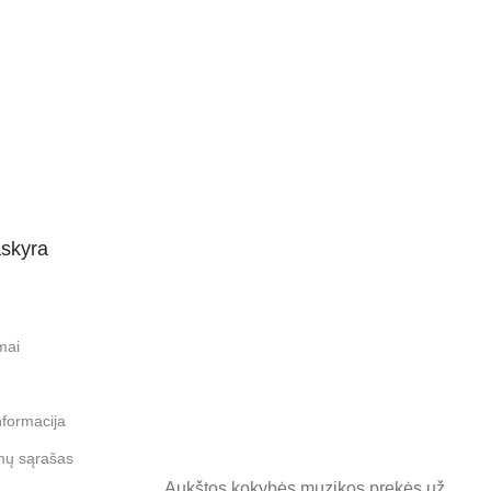
skyra
mai
nformacija
mų sąrašas
Aukštos kokybės muzikos prekės už