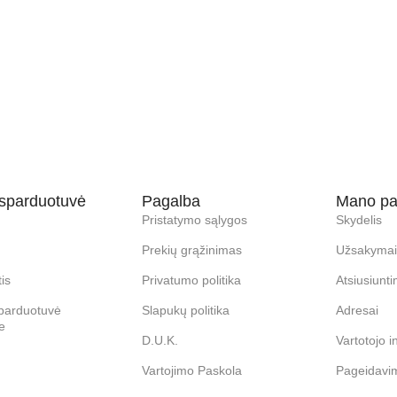
sparduotuvė
Pagalba
Mano pa
Pristatymo sąlygos
Skydelis
Prekių grąžinimas
Užsakymai
is
Privatumo politika
Atsiusiunti
parduotuvė
Slapukų politika
Adresai
e
D.U.K.
Vartotojo i
Vartojimo Paskola
Pageidavi