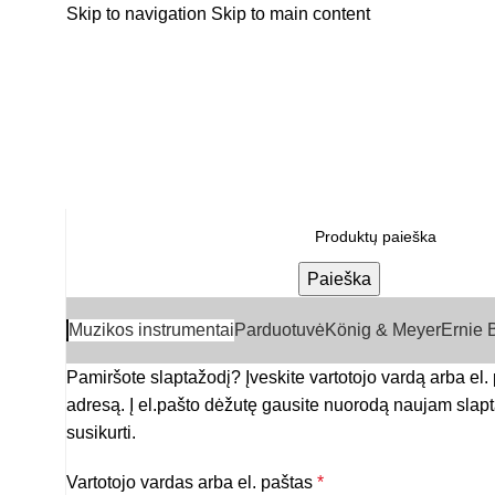
Skip to navigation
Skip to main content
📦 Nemokamas pristatymas nuo 100€
🎸 Žinomiausi
📦 Nemokamas pristatymas nuo 100€
🎸 Žinomiausi
Paieška
Muzikos instrumentai
Parduotuvė
König & Meyer
Ernie B
Pamiršote slaptažodį? Įveskite vartotojo vardą arba el.
adresą. Į el.pašto dėžutę gausite nuorodą naujam slap
susikurti.
Vartotojo vardas arba el. paštas
*