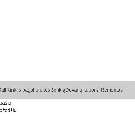
 prekių ženklai
📞 Konsultacija telefonu
 prekių ženklai
📞 Konsultacija telefonu
all
Rinktis pagal prekės ženklą
Dovanų kuponai
Remontas
 pašto
tažodžiui