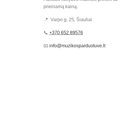
prieinamą kainą.
📍 Varpo g. 25, Šiauliai
📞
+370 652 89576
📧
info@muzikosparduotuve.lt