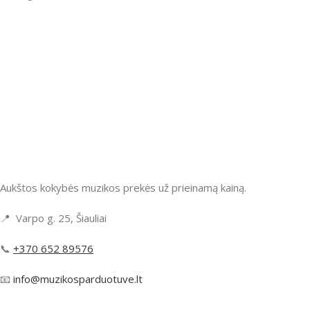
Aukštos kokybės muzikos prekės už prieinamą kainą.
📍 Varpo g. 25, Šiauliai
📞
+370 652 89576
📧
info@muzikosparduotuve.lt