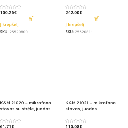
100.26
€
242.00
€
Į krepšelį
Į krepšelį
SKU:
25520800
SKU:
25520811
K&M 21020 – mikrofono
K&M 21021 – mikrofono
stovas su strėle, juodas
stovas, juodas
61.71
€
110.08
€