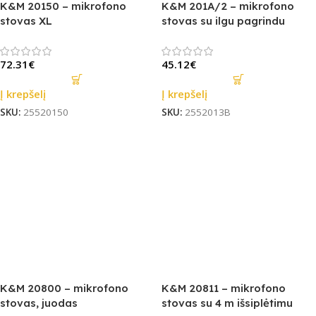
K&M 20150 – mikrofono
K&M 201A/2 – mikrofono
stovas XL
stovas su ilgu pagrindu
72.31
€
45.12
€
Į krepšelį
Į krepšelį
SKU:
25520150
SKU:
2552013B
K&M 20800 – mikrofono
K&M 20811 – mikrofono
stovas, juodas
stovas su 4 m išsiplėtimu