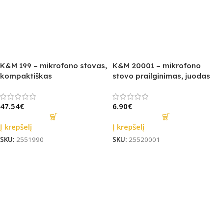
K&M 199 – mikrofono stovas,
K&M 20001 – mikrofono
kompaktiškas
stovo prailginimas, juodas
47.54
€
6.90
€
Į krepšelį
Į krepšelį
SKU:
2551990
SKU:
25520001