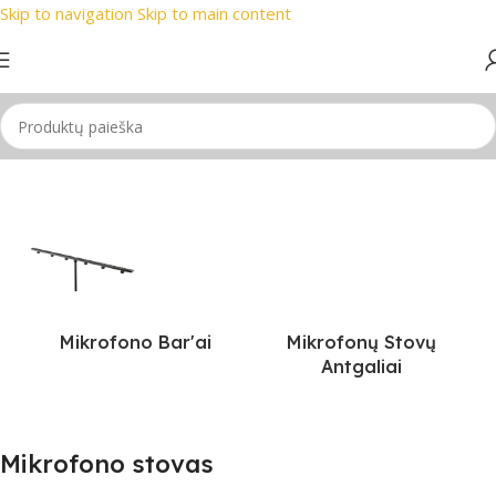
Skip to navigation
Skip to main content
nklai
📞 Konsultacija telefonu
📦 Nemokamas pristatymas n
Pradžia
/
Stovai
/
Mikrofono stovas
Mikrofono Bar'ai
Mikrofonų Stovų
Antgaliai
Mikrofono stovas