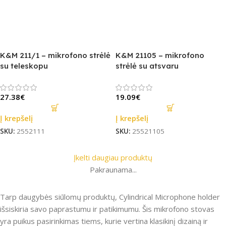
K&M 211/1 – mikrofono strėlė
K&M 21105 – mikrofono
su teleskopu
strėlė su atsvaru
27.38
€
19.09
€
Į krepšelį
Į krepšelį
SKU:
2552111
SKU:
25521105
Įkelti daugiau produktų
Pakraunama...
Tarp daugybės siūlomų produktų, Cylindrical Microphone holder
išsiskiria savo paprastumu ir patikimumu. Šis mikrofono stovas
yra puikus pasirinkimas tiems, kurie vertina klasikinį dizainą ir