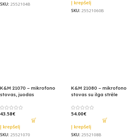
Į krepšelį
SKU:
2552104B
SKU:
25521060B
K&M 21070 – mikrofono
K&M 21080 – mikrofono
stovas, juodas
stovas su ilga strėle
43.58
€
54.00
€
Į krepšelį
Į krepšelį
SKU:
25521070
SKU:
2552108B