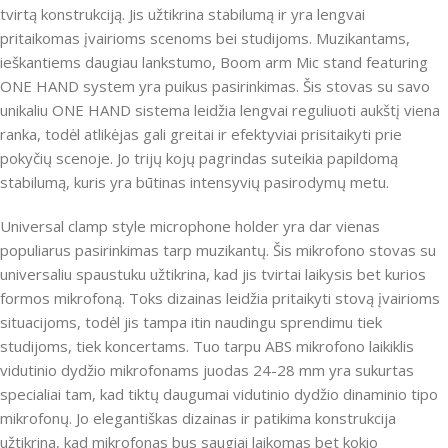
tvirtą konstrukciją. Jis užtikrina stabilumą ir yra lengvai
pritaikomas įvairioms scenoms bei studijoms. Muzikantams,
ieškantiems daugiau lankstumo, Boom arm Mic stand featuring
ONE HAND system yra puikus pasirinkimas. Šis stovas su savo
unikaliu ONE HAND sistema leidžia lengvai reguliuoti aukštį viena
ranka, todėl atlikėjas gali greitai ir efektyviai prisitaikyti prie
pokyčių scenoje. Jo trijų kojų pagrindas suteikia papildomą
stabilumą, kuris yra būtinas intensyvių pasirodymų metu.
Universal clamp style microphone holder yra dar vienas
populiarus pasirinkimas tarp muzikantų. Šis mikrofono stovas su
universaliu spaustuku užtikrina, kad jis tvirtai laikysis bet kurios
formos mikrofoną. Toks dizainas leidžia pritaikyti stovą įvairioms
situacijoms, todėl jis tampa itin naudingu sprendimu tiek
studijoms, tiek koncertams. Tuo tarpu ABS mikrofono laikiklis
vidutinio dydžio mikrofonams juodas 24-28 mm yra sukurtas
specialiai tam, kad tiktų daugumai vidutinio dydžio dinaminio tipo
mikrofonų. Jo elegantiškas dizainas ir patikima konstrukcija
užtikrina, kad mikrofonas bus saugiai laikomas bet kokio