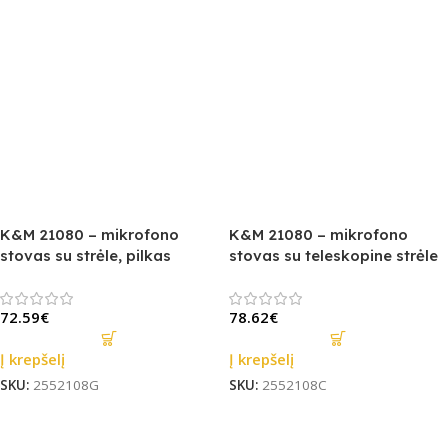
K&M 21080 – mikrofono
K&M 21080 – mikrofono
stovas su strėle, pilkas
stovas su teleskopine strėle
72.59
€
78.62
€
Į krepšelį
Į krepšelį
SKU:
2552108G
SKU:
2552108C