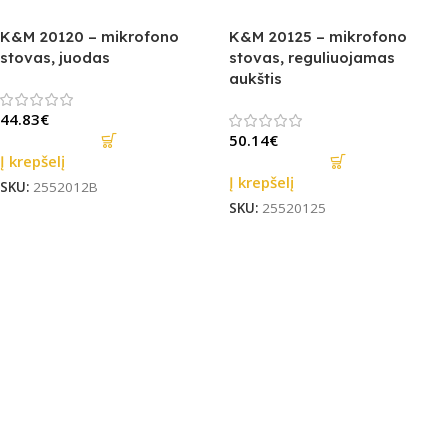
K&M 20120 – mikrofono
K&M 20125 – mikrofono
stovas, juodas
stovas, reguliuojamas
aukštis
44.83
€
50.14
€
Į krepšelį
Į krepšelį
SKU:
2552012B
SKU:
25520125