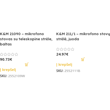
K&M 21090 – mikrofono
K&M 211/1 – mikrofono stovų
stovas su teleskopine strėle,
strėlė, juoda
baltas
24.97
€
90.73
€
Į krepšelį
Į krepšelį
SKU:
2552111B
SKU:
2552109W