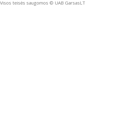
Visos teisės saugomos ©️ UAB GarsasLT