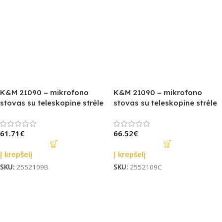
K&M 21090 – mikrofono
K&M 21090 – mikrofono
stovas su teleskopine strėle
stovas su teleskopine strėle
61.71
€
66.52
€
Į krepšelį
Į krepšelį
SKU:
2552109B
SKU:
2552109C