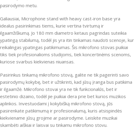
pasirodymo metu.
Galiausiai, Microphone stand with heavy cast-iron base yra
idealus pasirinkimas tiems, kurie vertina tvirtumą ir
ilgaamžiškumą. Jo 180 mm diametro ketaus pagrindas suteikia
ypatingą stabilumą, todėl jis yra itin tinkamas naudoti scenoje, kur
reikalingas ypatingas patikimumas. Šis mikrofono stovas puikiai
tiks tiek profesionalioms studijoms, tiek koncertinėms scenoms,
kuriose svarbus kiekvienas niuansas.
Pasirinkus tinkamą mikrofono stovą, galite ne tik pagerinti savo
pasirodymų kokybę, bet ir užtikrinti, kad jūsų įranga bus patikima
ir ilgaamžė. Mikrofono stovai yra ne tik funkcionalūs, bet ir
estetinio dizaino, todėl jie puikiai dera prie bet kurios muzikos
aplinkos. Investuodami į kokybišką mikrofono stovą, jūs
pasirenkate patikimumą ir profesionalumą, kuris atsispindės
kiekviename jūsų grojime ar pasirodyme. Leiskite muzikai
skambėti aiškiai ir laisvai su tinkamu mikrofono stovu.