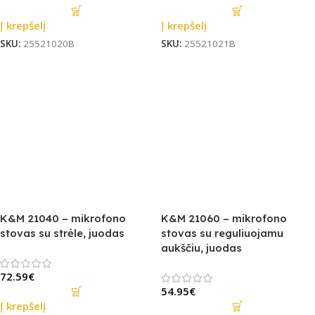
Į krepšelį
Į krepšelį
SKU:
25521020B
SKU:
25521021B
K&M 21040 – mikrofono
K&M 21060 – mikrofono
stovas su strėle, juodas
stovas su reguliuojamu
aukščiu, juodas
72.59
€
54.95
€
Į krepšelį