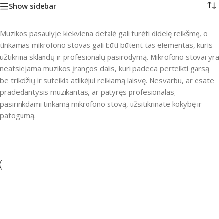
Show sidebar
Muzikos pasaulyje kiekviena detalė gali turėti didelę reikšmę, o
tinkamas mikrofono stovas gali būti būtent tas elementas, kuris
užtikrina sklandų ir profesionalų pasirodymą. Mikrofono stovai yra
neatsiejama muzikos įrangos dalis, kuri padeda perteikti garsą
be trikdžių ir suteikia atlikėjui reikiamą laisvę. Nesvarbu, ar esate
pradedantysis muzikantas, ar patyręs profesionalas,
pasirinkdami tinkamą mikrofono stovą, užsitikrinate kokybę ir
patogumą.