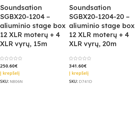
Soundsation
Soundsation
SGBX20-1204 –
SGBX20-1204-20 –
aliuminio stage box
aliuminio stage box
12 XLR moterų + 4
12 XLR moterų + 4
XLR vyrų, 15m
XLR vyrų, 20m
250.60
€
341.60
€
Į krepšelį
Į krepšelį
SKU:
N806N
SKU:
D741D