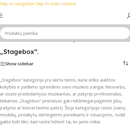
Skip to navigation
Skip to main content
rekių ženklai
📞 Konsultacija telefonu
📦 Nemokamas pristat
Pradžia
/
PRO Audio
/
Audio laidai
/
„Stagebox“.
„Stagebox“.
Show sidebar
„Stagebox“ kategorija yra skirta tiems, kurie ieško aukštos
kokybės ir patikimo sprendimo savo muzikos įrangai. Nesvarbu,
ar esate pradedantysis muzikantas, ar patyręs profesionalas,
tinkamas „Stagebox“ prietaisas gali reikšmingai pagerinti jūsų
įrašymo ar koncertavimo patirtį. Šioje kategorijoje rasite įvairių
modelių, pritaikytų skirtingiems poreikiams ir situacijoms, todėl
galite būti tikri, kad rasite būtent tai, ko jums reikia.