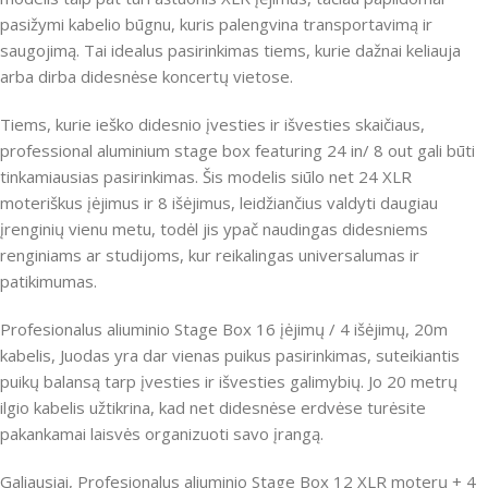
pasižymi kabelio būgnu, kuris palengvina transportavimą ir
saugojimą. Tai idealus pasirinkimas tiems, kurie dažnai keliauja
arba dirba didesnėse koncertų vietose.
Tiems, kurie ieško didesnio įvesties ir išvesties skaičiaus,
professional aluminium stage box featuring 24 in/ 8 out gali būti
tinkamiausias pasirinkimas. Šis modelis siūlo net 24 XLR
moteriškus įėjimus ir 8 išėjimus, leidžiančius valdyti daugiau
įrenginių vienu metu, todėl jis ypač naudingas didesniems
renginiams ar studijoms, kur reikalingas universalumas ir
patikimumas.
Profesionalus aliuminio Stage Box 16 įėjimų / 4 išėjimų, 20m
kabelis, Juodas yra dar vienas puikus pasirinkimas, suteikiantis
puikų balansą tarp įvesties ir išvesties galimybių. Jo 20 metrų
ilgio kabelis užtikrina, kad net didesnėse erdvėse turėsite
pakankamai laisvės organizuoti savo įrangą.
Galiausiai, Profesionalus aliuminio Stage Box 12 XLR moterų + 4