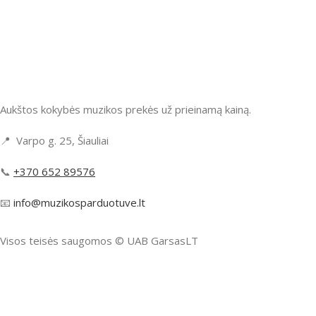
Aukštos kokybės muzikos prekės už prieinamą kainą.
📍 Varpo g. 25, Šiauliai
📞
+370 652 89576
📧
info@muzikosparduotuve.lt
Visos teisės saugomos ©️ UAB GarsasLT