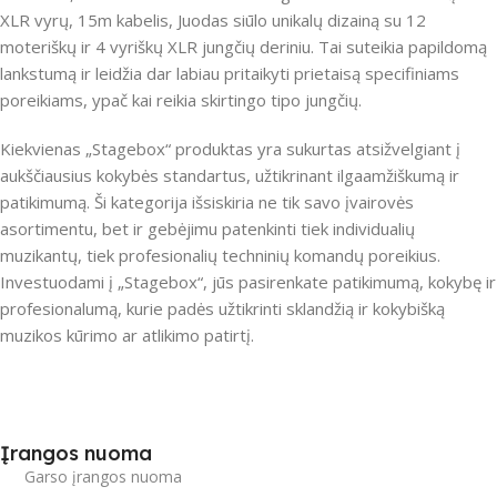
XLR vyrų, 15m kabelis, Juodas siūlo unikalų dizainą su 12
moteriškų ir 4 vyriškų XLR jungčių deriniu. Tai suteikia papildomą
lankstumą ir leidžia dar labiau pritaikyti prietaisą specifiniams
poreikiams, ypač kai reikia skirtingo tipo jungčių.
Kiekvienas „Stagebox“ produktas yra sukurtas atsižvelgiant į
aukščiausius kokybės standartus, užtikrinant ilgaamžiškumą ir
patikimumą. Ši kategorija išsiskiria ne tik savo įvairovės
asortimentu, bet ir gebėjimu patenkinti tiek individualių
muzikantų, tiek profesionalių techninių komandų poreikius.
Investuodami į „Stagebox“, jūs pasirenkate patikimumą, kokybę ir
profesionalumą, kurie padės užtikrinti sklandžią ir kokybišką
muzikos kūrimo ar atlikimo patirtį.
Įrangos nuoma
Garso įrangos nuoma