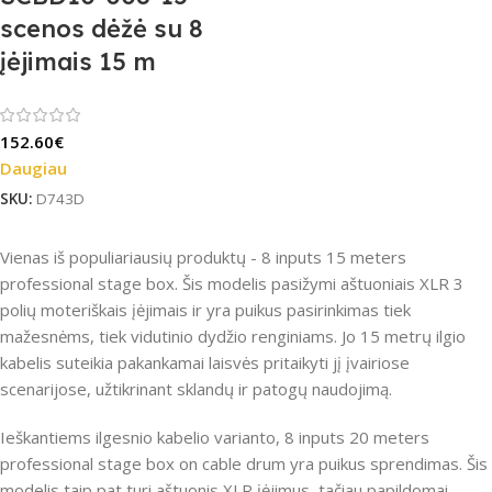
scenos dėžė su 8
įėjimais 15 m
152.60
€
Daugiau
SKU:
D743D
Vienas iš populiariausių produktų - 8 inputs 15 meters
professional stage box. Šis modelis pasižymi aštuoniais XLR 3
polių moteriškais įėjimais ir yra puikus pasirinkimas tiek
mažesnėms, tiek vidutinio dydžio renginiams. Jo 15 metrų ilgio
kabelis suteikia pakankamai laisvės pritaikyti jį įvairiose
scenarijose, užtikrinant sklandų ir patogų naudojimą.
Ieškantiems ilgesnio kabelio varianto, 8 inputs 20 meters
professional stage box on cable drum yra puikus sprendimas. Šis
modelis taip pat turi aštuonis XLR įėjimus, tačiau papildomai