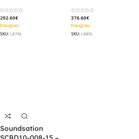
292.60
€
376.60
€
Daugiau
Daugiau
SKU:
L879L
SKU:
L880L
Soundsation
SCBD10-008-15 –