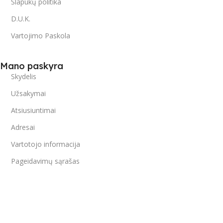
Slapukų politika
D.U.K.
Vartojimo Paskola
Mano paskyra
Skydelis
Užsakymai
Atsiusiuntimai
Adresai
Vartotojo informacija
Pageidavimų sąrašas