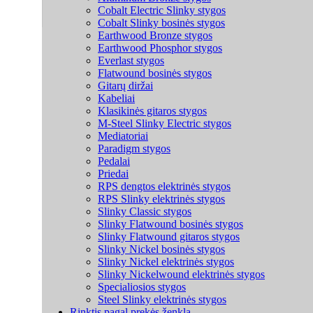
Cobalt Electric Slinky stygos
Cobalt Slinky bosinės stygos
Earthwood Bronze stygos
Earthwood Phosphor stygos
Everlast stygos
Flatwound bosinės stygos
Gitarų diržai
Kabeliai
Klasikinės gitaros stygos
M-Steel Slinky Electric stygos
Mediatoriai
Paradigm stygos
Pedalai
Priedai
RPS dengtos elektrinės stygos
RPS Slinky elektrinės stygos
Slinky Classic stygos
Slinky Flatwound bosinės stygos
Slinky Flatwound gitaros stygos
Slinky Nickel bosinės stygos
Slinky Nickel elektrinės stygos
Slinky Nickelwound elektrinės stygos
Specialiosios stygos
Steel Slinky elektrinės stygos
Rinktis pagal prekės ženklą