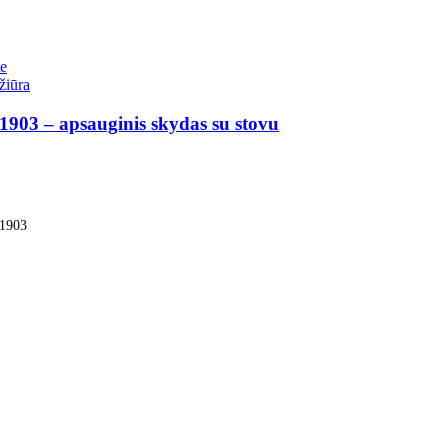
te
žiūra
03 – apsauginis skydas su stovu
1903