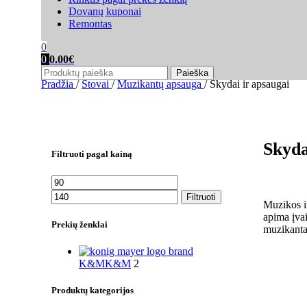
Dovanų kuponai
Remontas
0
0
0.00
€
Paieška
Pradžia
/
Stovai
/
Muzikantų apsauga
/
Skydai ir apsaugai
Skyda
Filtruoti pagal kainą
Min
Maks
kaina
kaina
Filtruoti
Muzikos in
apima įvai
Prekių ženklai
muzikanta
K&M
K&M
2
Produktų kategorijos