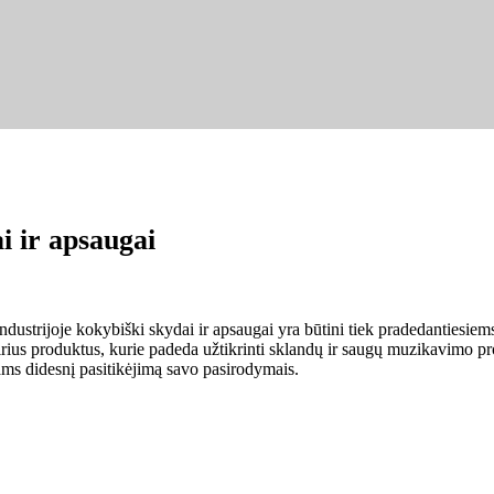
i ir apsaugai
dustrijoje kokybiški skydai ir apsaugai yra būtini tiek pradedantiesie
rius produktus, kurie padeda užtikrinti sklandų ir saugų muzikavimo pro
ms didesnį pasitikėjimą savo pasirodymais.