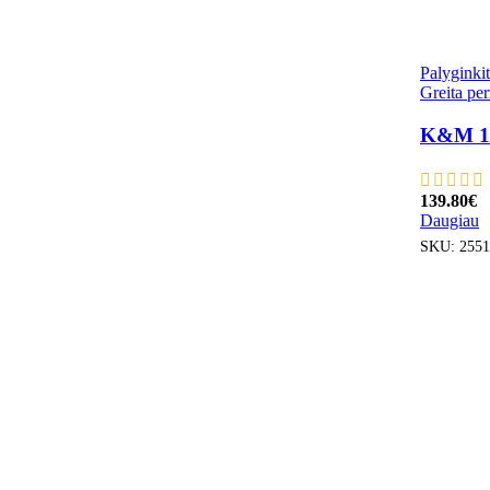
Palyginki
Greita per
K&M 119
139.80
€
Daugiau
SKU:
2551