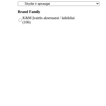
Brand Family
K&M Įvairūs aksesuarai / laikikliai
(106)