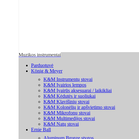
Muzikos instrumentai
Parduotuvė
König & Meyer
K&M Instrumentų stovai
K&M Įvairios lempos
K&M Įvairūs aksesuarai / laikikliai
K&M Kėdutės ir suoliukai
K&M Klavišinių stovai
K&M Kolonėlių ir apšvietimo stovai
K&M Mikrofonų stovai
K&M Multimedijos stovai
K&M Natų stovai
Ernie Ball
Aluminum Bronze stygos