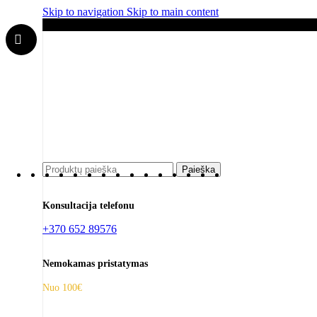
Skip to navigation
Skip to main content
Pastebėjai klaidą? Pranešk apie ją info@muzikosparduot
📦 Nemokamas p
📞 Konsultacija telefonu
Paieška
Konsultacija telefonu
+370 652 89576
Nemokamas pristatymas
Nuo 100€