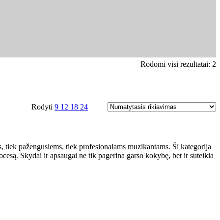
Rodomi visi rezultatai: 2
Rodyti
9
12
18
24
ms, tiek pažengusiems, tiek profesionalams muzikantams. Ši kategorija
cesą. Skydai ir apsaugai ne tik pagerina garso kokybę, bet ir suteikia