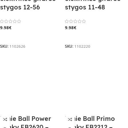
stygos 12-56
stygos 11-48
9.98
€
9.98
€
Į Krepšelį
Į Krepšelį
SKU:
1102626
SKU:
1102220
Ernie Ball Power
Ernie Ball Primo
Slinky EB2620 –
Slinky EB2212 –