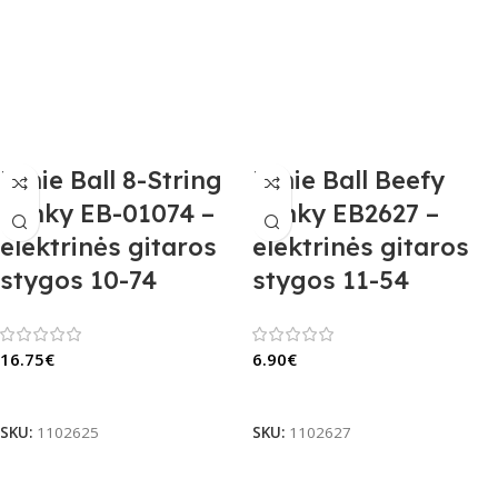
Ernie Ball 8-String
Ernie Ball Beefy
Slinky EB-01074 –
Slinky EB2627 –
elektrinės gitaros
elektrinės gitaros
stygos 10-74
stygos 11-54
16.75
€
6.90
€
Į Krepšelį
Į Krepšelį
SKU:
1102625
SKU:
1102627