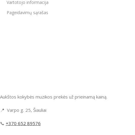
Vartotojo informacija
Pageidavimų sąrašas
Aukštos kokybės muzikos prekės už prieinamą kainą.
📍 Varpo g. 25, Šiauliai
📞
+370 652 89576