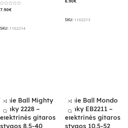
6.90
€
7.90
€
Į Krepšelį
Į Krepšelį
SKU:
1102213
SKU:
1102214
Ernie Ball Mighty
Ernie Ball Mondo
Slinky 2228 –
Slinky EB2211 –
elektrinės gitaros
elektrinės gitaros
stygos 8.5-40
stygos 10.5-52