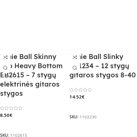
Ernie Ball Skinny
Ernie Ball Slinky
Top Heavy Bottom
EB1234 – 12 stygų
EB2615 – 7 stygų
gitaros stygos 8-40
elektrinės gitaros
stygos
14.52
€
Į Krepšelį
8.50
€
SKU:
1102230
Į Krepšelį
SKU:
1102615