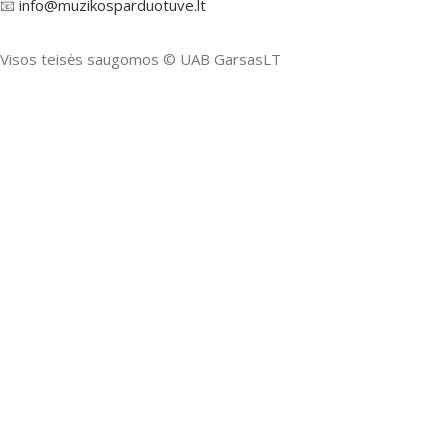
📧
info@muzikosparduotuve.lt
Visos teisės saugomos ©️ UAB GarsasLT