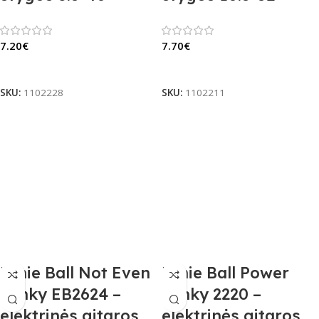
7.20
€
7.70
€
Į Krepšelį
Į Krepšelį
SKU:
1102228
SKU:
1102211
Ernie Ball Not Even
Ernie Ball Power
Slinky EB2624 –
Slinky 2220 –
elektrinės gitaros
elektrinės gitaros