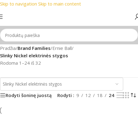
Skip to navigation
Skip to main content
 prekių ženklai
📞 Konsultacija telefonu
📦 Nemokamas prist
Pradžia
/
Brand Families
/
Ernie Ball
/
Slinky Nickel elektrinės stygos
Rodoma 1–24 iš 32
Rodyti šoninę juostą
Rodyti
9
12
18
24