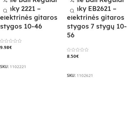
Slinky 2221 –
Slinky EB2621 –
elektrinės gitaros
elektrinės gitaros
stygos 10-46
stygos 7 stygų 10-
56
9.98
€
8.50
€
Į Krepšelį
Į Krepšelį
SKU:
1102221
SKU:
1102621