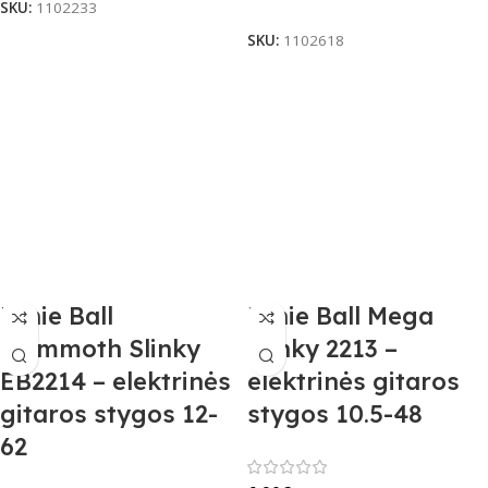
Į Krepšelį
SKU:
1102233
SKU:
1102618
Ernie Ball
Ernie Ball Mega
Mammoth Slinky
Slinky 2213 –
EB2214 – elektrinės
elektrinės gitaros
gitaros stygos 12-
stygos 10.5-48
62