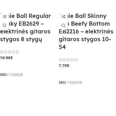
Ernie Ball Regular
Ernie Ball Skinny
Slinky EB2629 –
Top Beefy Bottom
elektrinės gitaros
EB2216 – elektrinės
stygos 8 stygų
gitaros stygos 10-
54
10.90
€
7.70
€
Į Krepšelį
Į Krepšelį
SKU:
1102629
SKU:
1102216