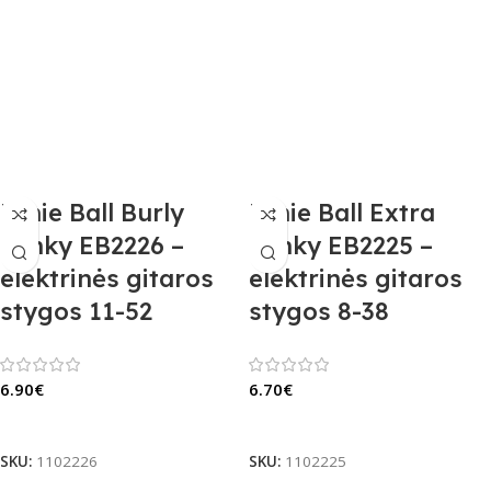
Ernie Ball Burly
Ernie Ball Extra
Slinky EB2226 –
Slinky EB2225 –
elektrinės gitaros
elektrinės gitaros
stygos 11-52
stygos 8-38
6.90
€
6.70
€
Į Krepšelį
Į Krepšelį
SKU:
1102226
SKU:
1102225