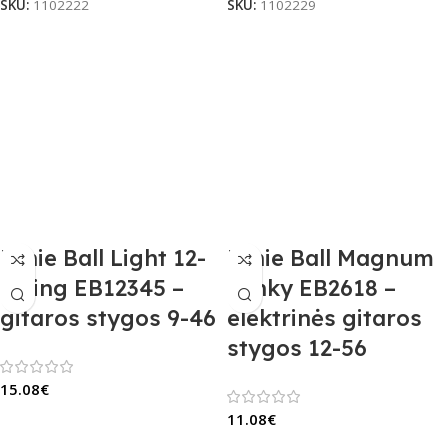
SKU:
1102222
SKU:
1102229
Ernie Ball Light 12-
Ernie Ball Magnum
String EB12345 –
Slinky EB2618 –
gitaros stygos 9-46
elektrinės gitaros
stygos 12-56
15.08
€
11.08
€
Į Krepšelį