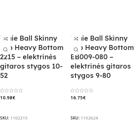
Ernie Ball Skinny
Ernie Ball Skinny
Top Heavy Bottom
Top Heavy Bottom
2215 – elektrinės
EB009-080 –
gitaros stygos 10-
elektrinės gitaros
52
stygos 9-80
10.98
€
16.75
€
Į Krepšelį
Į Krepšelį
SKU:
1102215
SKU:
1102624