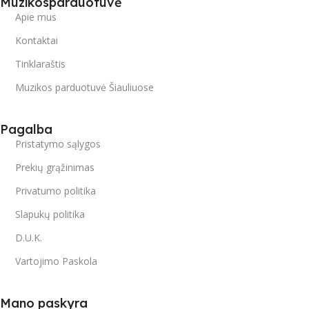
Muzikosparduotuvė
Apie mus
Kontaktai
Tinklaraštis
Muzikos parduotuvė Šiauliuose
Pagalba
Pristatymo sąlygos
Prekių grąžinimas
Privatumo politika
Slapukų politika
D.U.K.
Vartojimo Paskola
Mano paskyra