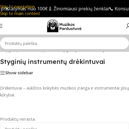
Skip to navigation
ristatymas nuo 100€
🎸 Žinomiausi prekių ženklai
📞 Konsul
Skip to main content
i
/
Styginių instrumentų priedai
/
Styginių instrumentų drėkintuvai
Styginių instrumentų drėkintuvai
Show sidebar
Drėkintuvai – aukštos kokybės muzikos įranga ir instrumentai jūsų
kūrybai.
Produktų nerasta.