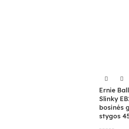
Ernie Bal
Slinky EB
bosinės g
stygos 4