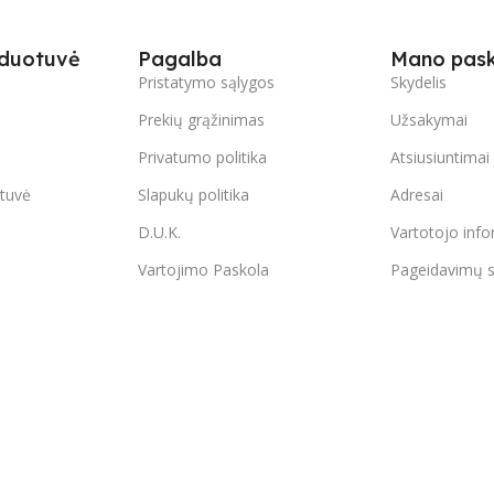
duotuvė
Pagalba
Mano pas
Pristatymo sąlygos
Skydelis
Prekių grąžinimas
Užsakymai
Privatumo politika
Atsiusiuntimai
tuvė
Slapukų politika
Adresai
D.U.K.
Vartotojo info
Vartojimo Paskola
Pageidavimų s