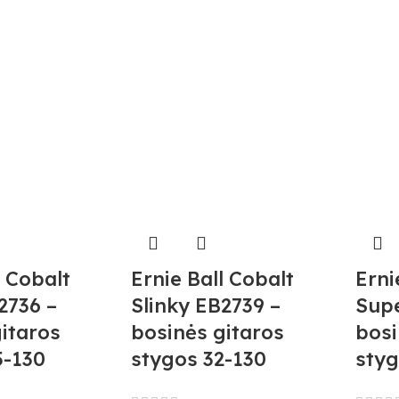
l Cobalt
Ernie Ball Cobalt
Erni
2736 –
Slinky EB2739 –
Supe
itaros
bosinės gitaros
bosi
5-130
stygos 32-130
styg