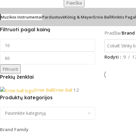
Paieška
Muzikos Instrumentai
Parduotuvė
König & Meyer
Ernie Ball
Rinktis Paga
Filtruoti pagal kainą
Pradžia
/
Brand 
Rodyti
9
1
Filtruoti
Prekių ženklai
Ernie Ball
Ernie Ball
12
Produktų kategorijos
Brand Family