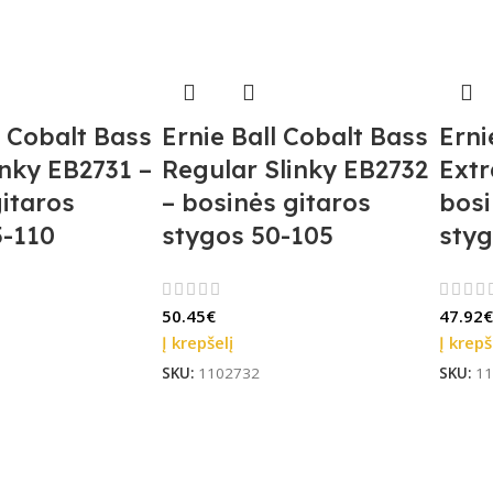
l Cobalt Bass
Ernie Ball Cobalt Bass
Erni
nky EB2731 –
Regular Slinky EB2732
Extr
itaros
– bosinės gitaros
bosi
5-110
stygos 50-105
styg
50.45
€
47.92
€
Į krepšelį
Į krepš
SKU:
1102732
SKU:
11