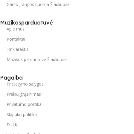
Garso įrangos nuoma Šiauliuose
Muzikosparduotuvė
Apie mus
Kontaktai
Tinklaraštis
Muzikos parduotuvė Šiauliuose
Pagalba
Pristatymo sąlygos
Prekių grąžinimas
Privatumo politika
Slapukų politika
D.U.K.