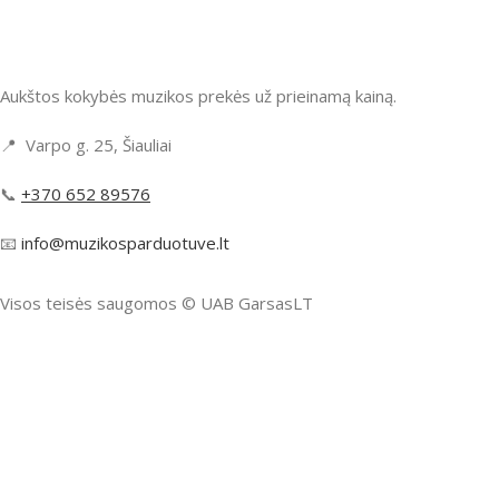
Aukštos kokybės muzikos prekės už prieinamą kainą.
📍 Varpo g. 25, Šiauliai
📞
+370 652 89576
📧
info@muzikosparduotuve.lt
Visos teisės saugomos ©️ UAB GarsasLT