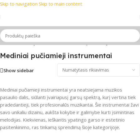
Skip to navigation
Skip to main content
ekių ženklai
📞 Konsultacija telefonu
📦 Nemokamas pristat
radžia
/
Pučiamieji instrumentai
/
Mediniai pučiamieji instrumentai
Mediniai pučiamieji instrumentai
Show sidebar
Mediniai pučiamieji instrumentai yra neatsiejama muzikos
pasaulio dalis, siūlanti įvairiapusį garsų spektrą, kurį vertina tiek
pradedantieji, tiek profesionalūs muzikantai. Šie instrumentai žavi
savo unikaliu dizainu, aukšta kokybe ir galimybe kurti įsimintinas
melodijas. Kiekvienas, ieškantis ypatingo garso ir estetinio
pasitenkinimo, ras tinkamą sprendimą šioje kategorijoje.