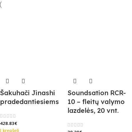
Šakuhači Jinashi
Soundsation RCR-
pradedantiesiems
10 – fleitų valymo
lazdelės, 20 vnt.
428.83
€
Į krepšelį
39.20
€