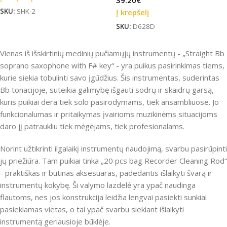
SKU:
SHK-2
Į krepšelį
SKU:
D628D
Vienas iš išskirtinių medinių pučiamųjų instrumentų - „Straight Bb
soprano saxophone with F# key“ - yra puikus pasirinkimas tiems,
kurie siekia tobulinti savo įgūdžius. Šis instrumentas, suderintas
Bb tonacijoje, suteikia galimybę išgauti sodrų ir skaidrų garsą,
kuris puikiai dera tiek solo pasirodymams, tiek ansambliuose. Jo
funkcionalumas ir pritaikymas įvairioms muzikinėms situacijoms
daro jį patraukliu tiek mėgėjams, tiek profesionalams.
Norint užtikrinti ilgalaikį instrumentų naudojimą, svarbu pasirūpinti
jų priežiūra. Tam puikiai tinka „20 pcs bag Recorder Cleaning Rod“
- praktiškas ir būtinas aksesuaras, padedantis išlaikyti švarą ir
instrumentų kokybę. Ši valymo lazdelė yra ypač naudinga
flautoms, nes jos konstrukcija leidžia lengvai pasiekti sunkiai
pasiekiamas vietas, o tai ypač svarbu siekiant išlaikyti
instrumentą geriausioje būklėje.