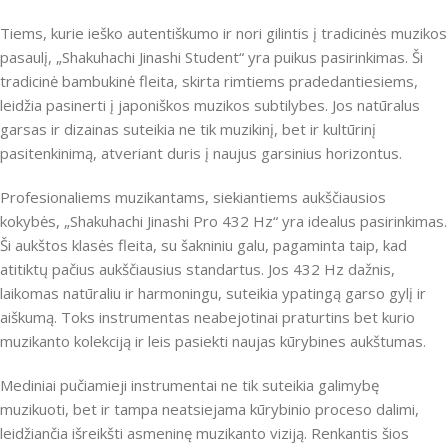
Tiems, kurie ieško autentiškumo ir nori gilintis į tradicinės muzikos
pasaulį, „Shakuhachi Jinashi Student“ yra puikus pasirinkimas. Ši
tradicinė bambukinė fleita, skirta rimtiems pradedantiesiems,
leidžia pasinerti į japoniškos muzikos subtilybes. Jos natūralus
garsas ir dizainas suteikia ne tik muzikinį, bet ir kultūrinį
pasitenkinimą, atveriant duris į naujus garsinius horizontus.
Profesionaliems muzikantams, siekiantiems aukščiausios
kokybės, „Shakuhachi Jinashi Pro 432 Hz“ yra idealus pasirinkimas.
Ši aukštos klasės fleita, su šakniniu galu, pagaminta taip, kad
atitiktų pačius aukščiausius standartus. Jos 432 Hz dažnis,
laikomas natūraliu ir harmoningu, suteikia ypatingą garso gylį ir
aiškumą. Toks instrumentas neabejotinai praturtins bet kurio
muzikanto kolekciją ir leis pasiekti naujas kūrybines aukštumas.
Mediniai pučiamieji instrumentai ne tik suteikia galimybę
muzikuoti, bet ir tampa neatsiejama kūrybinio proceso dalimi,
leidžiančia išreikšti asmeninę muzikanto viziją. Renkantis šios