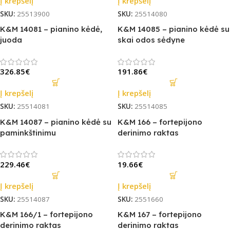
Į krepšelį
Į krepšelį
SKU:
25513900
SKU:
25514080
K&M 14081 – pianino kėdė,
K&M 14085 – pianino kėdė su
juoda
skai odos sėdyne
326.85
€
191.86
€
Į krepšelį
Į krepšelį
SKU:
25514081
SKU:
25514085
K&M 14087 – pianino kėdė su
K&M 166 – fortepijono
paminkštinimu
derinimo raktas
229.46
€
19.66
€
Į krepšelį
Į krepšelį
SKU:
25514087
SKU:
2551660
K&M 166/1 – fortepijono
K&M 167 – fortepijono
derinimo raktas
derinimo raktas