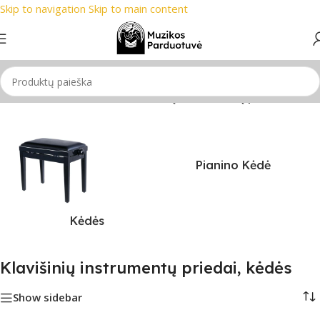
Skip to navigation
Skip to main content
iausi prekių ženklai
📞 Konsultacija telefonu
📦 Nemokamas p
ia
/
Klavišiniai instrumentai
/
Klavišinių instrumentų priedai, kėdės
Pianino Kėdė
Kėdės
Klavišinių instrumentų priedai, kėdės
Show sidebar