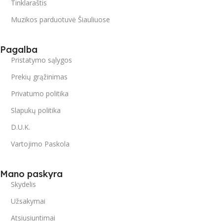
Tinklaraštis
Muzikos parduotuvė Šiauliuose
Pagalba
Pristatymo sąlygos
Prekių grąžinimas
Privatumo politika
Slapukų politika
D.U.K.
Vartojimo Paskola
Mano paskyra
Skydelis
Užsakymai
Atsiusiuntimai