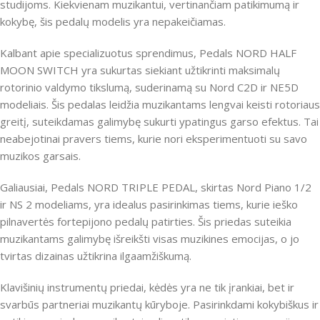
studijoms. Kiekvienam muzikantui, vertinančiam patikimumą ir
kokybę, šis pedalų modelis yra nepakeičiamas.
Kalbant apie specializuotus sprendimus, Pedals NORD HALF
MOON SWITCH yra sukurtas siekiant užtikrinti maksimalų
rotorinio valdymo tikslumą, suderinamą su Nord C2D ir NE5D
modeliais. Šis pedalas leidžia muzikantams lengvai keisti rotoriaus
greitį, suteikdamas galimybę sukurti ypatingus garso efektus. Tai
neabejotinai pravers tiems, kurie nori eksperimentuoti su savo
muzikos garsais.
Galiausiai, Pedals NORD TRIPLE PEDAL, skirtas Nord Piano 1/2
ir NS 2 modeliams, yra idealus pasirinkimas tiems, kurie ieško
pilnavertės fortepijono pedalų patirties. Šis priedas suteikia
muzikantams galimybę išreikšti visas muzikines emocijas, o jo
tvirtas dizainas užtikrina ilgaamžiškumą.
Klavišinių instrumentų priedai, kėdės yra ne tik įrankiai, bet ir
svarbūs partneriai muzikantų kūryboje. Pasirinkdami kokybiškus ir