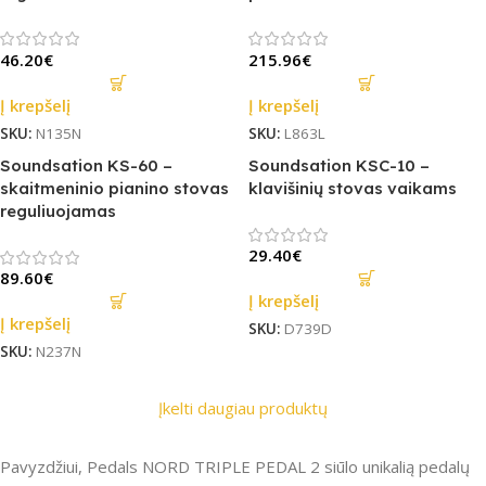
46.20
€
215.96
€
Į krepšelį
Į krepšelį
SKU:
N135N
SKU:
L863L
Soundsation KS-60 –
Soundsation KSC-10 –
skaitmeninio pianino stovas
klavišinių stovas vaikams
reguliuojamas
29.40
€
89.60
€
Į krepšelį
Į krepšelį
SKU:
D739D
SKU:
N237N
Įkelti daugiau produktų
Pavyzdžiui, Pedals NORD TRIPLE PEDAL 2 siūlo unikalią pedalų