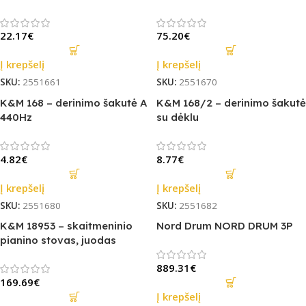
22.17
€
75.20
€
Į krepšelį
Į krepšelį
SKU:
2551661
SKU:
2551670
K&M 168 – derinimo šakutė A
K&M 168/2 – derinimo šakutė
440Hz
su dėklu
4.82
€
8.77
€
Į krepšelį
Į krepšelį
SKU:
2551680
SKU:
2551682
K&M 18953 – skaitmeninio
Nord Drum NORD DRUM 3P
pianino stovas, juodas
889.31
€
169.69
€
Į krepšelį