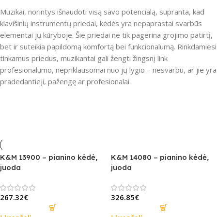
Muzikai, norintys išnaudoti visą savo potencialą, supranta, kad
klavišinių instrumentų priedai, kėdės yra nepaprastai svarbūs
elementai jų kūryboje. Šie priedai ne tik pagerina grojimo patirtį,
bet ir suteikia papildomą komfortą bei funkcionalumą. Rinkdamiesi
tinkamus priedus, muzikantai gali žengti žingsnį link
profesionalumo, nepriklausomai nuo jų lygio – nesvarbu, ar jie yra
pradedantieji, pažengę ar profesionalai.
K&M 13900 – pianino kėdė,
K&M 14080 – pianino kėdė,
juoda
juoda
267.32
€
326.85
€