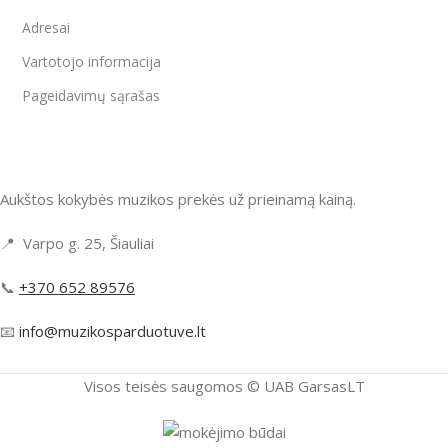
Adresai
Vartotojo informacija
Pageidavimų sąrašas
Aukštos kokybės muzikos prekės už prieinamą kainą.
📍 Varpo g. 25, Šiauliai
📞
+370 652 89576
📧
info@muzikosparduotuve.lt
Visos teisės saugomos ©️ UAB GarsasLT