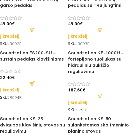
garso pedalas
pedalas su TRS jungtimi
49.00
€
49.00
€
Į krepšelį
Į krepšelį
SKU:
R092R
SKU:
R093R
Soundsation FS200-SU –
Soundsation KB-1000H –
sustain pedalas klavišiniams
fortepijono suoliukas su
hidrauliniu aukščio
reguliavimu
22.40
€
Į krepšelį
187.60
€
SKU:
R094R
Į krepšelį
SKU:
J790J
Soundsation KS-25 –
Soundsation KS-30 –
dvigubas klavišinių stovas su
sulankstomas skaitmeninio
reguliavimu
pianino stovas