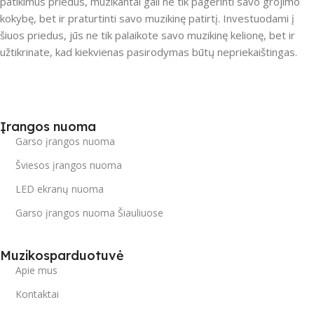
patikimus priedus, muzikantai gali ne tik pagerinti savo grojimo
kokybę, bet ir praturtinti savo muzikinę patirtį. Investuodami į
šiuos priedus, jūs ne tik palaikote savo muzikinę kelionę, bet ir
užtikrinate, kad kiekvienas pasirodymas būtų nepriekaištingas.
Įrangos nuoma
Garso įrangos nuoma
Šviesos įrangos nuoma
LED ekranų nuoma
Garso įrangos nuoma Šiauliuose
Muzikosparduotuvė
Apie mus
Kontaktai