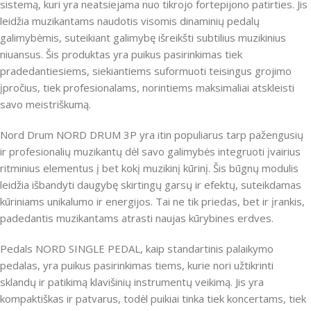
sistemą, kuri yra neatsiejama nuo tikrojo fortepijono patirties. Jis
leidžia muzikantams naudotis visomis dinaminių pedalų
galimybėmis, suteikiant galimybę išreikšti subtilius muzikinius
niuansus. Šis produktas yra puikus pasirinkimas tiek
pradedantiesiems, siekiantiems suformuoti teisingus grojimo
įpročius, tiek profesionalams, norintiems maksimaliai atskleisti
savo meistriškumą.
Nord Drum NORD DRUM 3P yra itin populiarus tarp pažengusių
ir profesionalių muzikantų dėl savo galimybės integruoti įvairius
ritminius elementus į bet kokį muzikinį kūrinį. Šis būgnų modulis
leidžia išbandyti daugybę skirtingų garsų ir efektų, suteikdamas
kūriniams unikalumo ir energijos. Tai ne tik priedas, bet ir įrankis,
padedantis muzikantams atrasti naujas kūrybines erdves.
Pedals NORD SINGLE PEDAL, kaip standartinis palaikymo
pedalas, yra puikus pasirinkimas tiems, kurie nori užtikrinti
sklandų ir patikimą klavišinių instrumentų veikimą. Jis yra
kompaktiškas ir patvarus, todėl puikiai tinka tiek koncertams, tiek