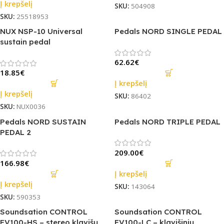
Į krepšelį
SKU:
504908
SKU:
25518953
NUX NSP-10 Universal
Pedals NORD SINGLE PEDAL
sustain pedal
62.62
€
18.85
€
Į krepšelį
Į krepšelį
SKU:
86402
SKU:
NUX0036
Pedals NORD SUSTAIN
Pedals NORD TRIPLE PEDAL
PEDAL 2
209.00
€
166.98
€
Į krepšelį
Į krepšelį
SKU:
143064
SKU:
590353
Soundsation CONTROL
Soundsation CONTROL
FV100-HS – stereo klavišų
FV100-LC – klavišinių