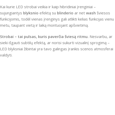
Kai kurie LED strobai veikia ir kaip hibridiniai įrenginiai –
sujungiantys
blyksnio
efektą su
blinderio
ar net
wash
šviesos
funkcijomis, todėl vienas įrenginys gali atlikti kelias funkcijas vienu
metu, taupant vietą ir laiką montuojant apšvietimą.
Strobai – tai pulsas, kuris paverčia šviesą ritmu.
Nesvarbu, ar
sieki išgauti subtilų efektą, ar norisi sukurti vizualinį sprogimą –
LED blyksniai žibintai yra tavo galingas įrankis scenos atmosferai
valdyti.