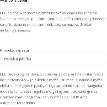
Show sidebar
LED strobai – tai neatsiejamas bet kokio dinamiško renginio
šviesos arsenalas. Jie sukurti tam, kad įneštų energijos pliūpsnį ir
sukurtų vizualinį ritmą, sinchronizuotą su muzika. Greitai
mirksintys šviesos
Produktų nerasta.
LED technologijos dėka, šiuolaikiniai strobai yra ne tik itin ryškūs,
bet ir efektyvūs – jie skleidžia mažiau šilumos, sunaudoja mažiau
elektros energijos ir pasižymi ilga tarnavimo trukme. Dauguma
modelių turi plačias reguliavimo galimybes – blyksnio greitis,
intensyvumas, netgi spalvos valdomos per DMX arba
automatinius režimus.