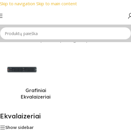
Skip to navigation
Skip to main content
ausi prekių ženklai
📞 Konsultacija telefonu
📦 Nemokamas p
PRO Audio
/
Garso stiprintuvai, pultai, garso plokštės
/
Ekvalaizeriai
Grafiniai
Ekvalaizeriai
Ekvalaizeriai
Show sidebar