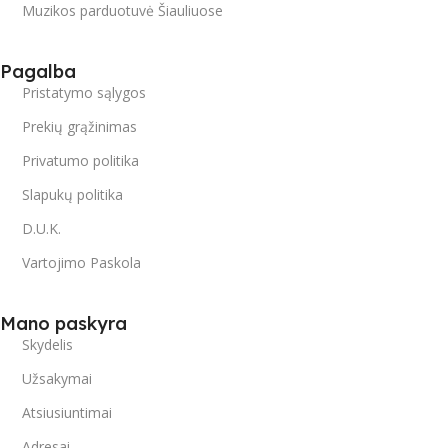
Muzikos parduotuvė Šiauliuose
Pagalba
Pristatymo sąlygos
Prekių grąžinimas
Privatumo politika
Slapukų politika
D.U.K.
Vartojimo Paskola
Mano paskyra
Skydelis
Užsakymai
Atsiusiuntimai
Adresai