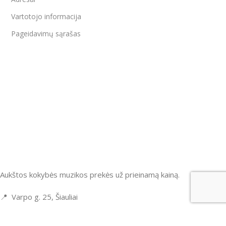
Vartotojo informacija
Pageidavimų sąrašas
Aukštos kokybės muzikos prekės už prieinamą kainą.
📍 Varpo g. 25, Šiauliai
📞
+370 652 89576