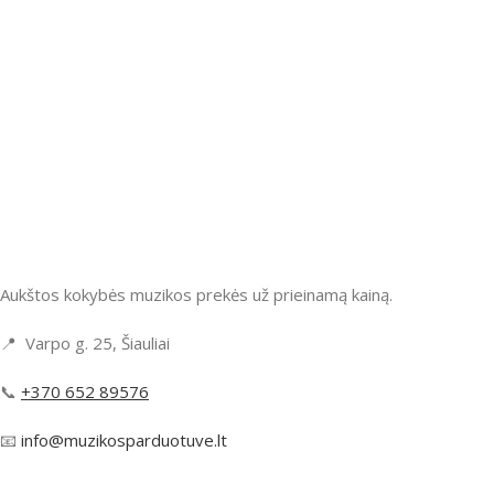
Aukštos kokybės muzikos prekės už prieinamą kainą.
📍 Varpo g. 25, Šiauliai
📞
+370 652 89576
📧
info@muzikosparduotuve.lt