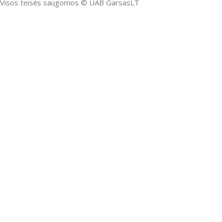
Visos teisės saugomos ©️ UAB GarsasLT