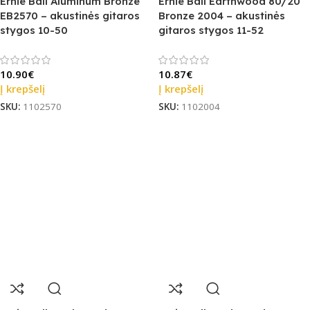
Ernie Ball Aluminum Bronze
Ernie Ball Earthwood 80/20
EB2570 – akustinės gitaros
Bronze 2004 – akustinės
stygos 10-50
gitaros stygos 11-52
10.90
€
10.87
€
Į krepšelį
Į krepšelį
SKU:
1102570
SKU:
1102004