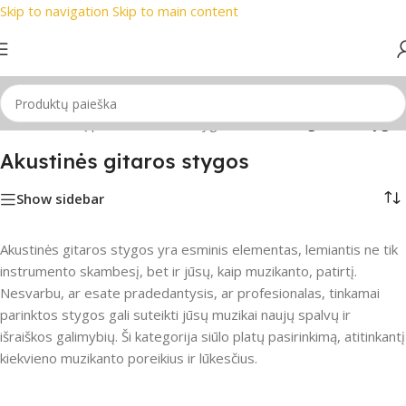
Skip to navigation
Skip to main content
ių ženklai
📞 Konsultacija telefonu
📦 Nemokamas pristatym
Gitaros
/
Gitarų priedai
/
Gitaros stygos
/
Akustinės gitaros stygos
Akustinės gitaros stygos
Show sidebar
Akustinės gitaros stygos yra esminis elementas, lemiantis ne tik
instrumento skambesį, bet ir jūsų, kaip muzikanto, patirtį.
Nesvarbu, ar esate pradedantysis, ar profesionalas, tinkamai
parinktos stygos gali suteikti jūsų muzikai naujų spalvų ir
išraiškos galimybių. Ši kategorija siūlo platų pasirinkimą, atitinkantį
kiekvieno muzikanto poreikius ir lūkesčius.