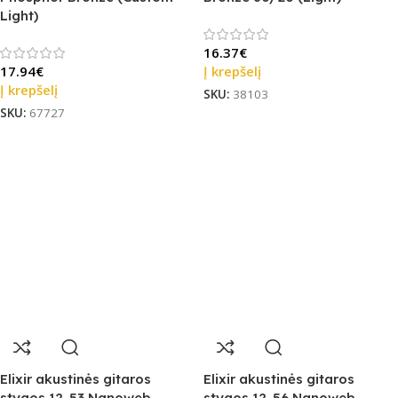
Light)
16.37
€
17.94
€
Į krepšelį
Į krepšelį
SKU:
38103
SKU:
67727
Elixir akustinės gitaros
Elixir akustinės gitaros
stygos 12-53 Nanoweb
stygos 12-56 Nanoweb