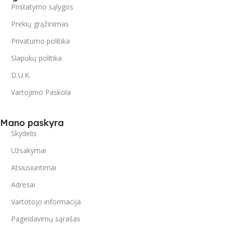
Pristatymo sąlygos
Prekių grąžinimas
Privatumo politika
Slapukų politika
D.U.K.
Vartojimo Paskola
Mano paskyra
Skydelis
Užsakymai
Atsiusiuntimai
Adresai
Vartotojo informacija
Pageidavimų sąrašas