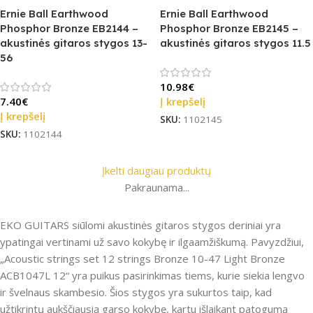
Ernie Ball Earthwood
Ernie Ball Earthwood
Phosphor Bronze EB2144 –
Phosphor Bronze EB2145 –
akustinės gitaros stygos 13-
akustinės gitaros stygos 11.5
56
10.98
€
7.40
€
Į krepšelį
Į krepšelį
SKU:
1102145
SKU:
1102144
Įkelti daugiau produktų
Pakraunama...
EKO GUITARS siūlomi akustinės gitaros stygos deriniai yra
ypatingai vertinami už savo kokybę ir ilgaamžiškumą. Pavyzdžiui,
„Acoustic strings set 12 strings Bronze 10-47 Light Bronze
ACB1047L 12“ yra puikus pasirinkimas tiems, kurie siekia lengvo
ir švelnaus skambesio. Šios stygos yra sukurtos taip, kad
užtikrintų aukščiausią garso kokybę, kartu išlaikant patogumą