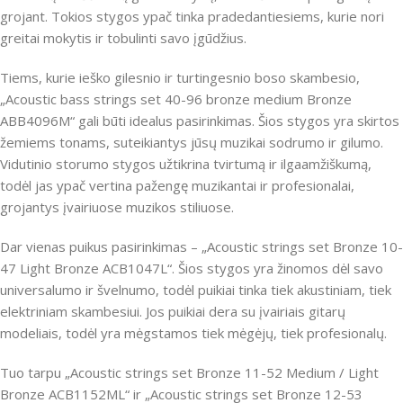
grojant. Tokios stygos ypač tinka pradedantiesiems, kurie nori
greitai mokytis ir tobulinti savo įgūdžius.
Tiems, kurie ieško gilesnio ir turtingesnio boso skambesio,
„Acoustic bass strings set 40-96 bronze medium Bronze
ABB4096M“ gali būti idealus pasirinkimas. Šios stygos yra skirtos
žemiems tonams, suteikiantys jūsų muzikai sodrumo ir gilumo.
Vidutinio storumo stygos užtikrina tvirtumą ir ilgaamžiškumą,
todėl jas ypač vertina pažengę muzikantai ir profesionalai,
grojantys įvairiuose muzikos stiliuose.
Dar vienas puikus pasirinkimas – „Acoustic strings set Bronze 10-
47 Light Bronze ACB1047L“. Šios stygos yra žinomos dėl savo
universalumo ir švelnumo, todėl puikiai tinka tiek akustiniam, tiek
elektriniam skambesiui. Jos puikiai dera su įvairiais gitarų
modeliais, todėl yra mėgstamos tiek mėgėjų, tiek profesionalų.
Tuo tarpu „Acoustic strings set Bronze 11-52 Medium / Light
Bronze ACB1152ML“ ir „Acoustic strings set Bronze 12-53