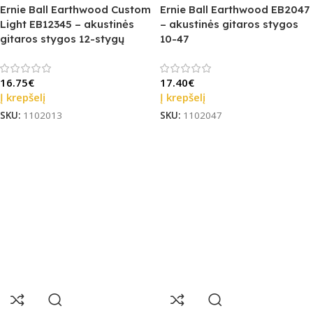
Ernie Ball Earthwood Custom
Ernie Ball Earthwood EB2047
Light EB12345 – akustinės
– akustinės gitaros stygos
gitaros stygos 12-stygų
10-47
16.75
€
17.40
€
Į krepšelį
Į krepšelį
SKU:
1102013
SKU:
1102047