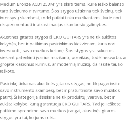
Medium Bronze ACB1253M“ yra skirti tiems, kurie ieško balanso
tarp švelnumo ir tvirtumo. Šios stygos užtikrina tiek švelnų, tiek
intensyvų skambesį, todėl puikiai tinka muzikantams, kurie nori
eksperimentuoti ir atrasti naujas skambesio galimybes.
Akustinės gitaros stygos iš EKO GUITARS yra ne tik aukštos
kokybės, bet ir patikimas pasirinkimas kiekvienam, kuris nori
investuoti į savo muzikos kelionę. Šios stygos yra sukurtos
siekiant patenkinti įvairius muzikantų poreikius, todėl nesvarbu, ar
grojate klasikinius kūrinius, ar modernią muziką, čia rasite tai, ko
ieškote.
Pasirinkę tinkamas akustinės gitaros stygas, ne tik pagerinsite
savo instrumento skambesį, bet ir praturtinsite savo muzikos
patirtį. Ši kategorija išsiskiria ne tik produktų įvairove, bet ir
aukšta kokybe, kurią garantuoja EKO GUITARS. Tad jei ieškote
patikimo sprendimo savo muzikos įrangai, akustinės gitaros
stygos yra tai, ko jums reikia.