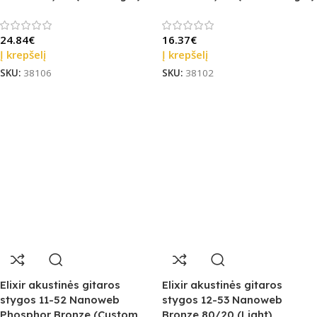
24.84
€
16.37
€
Į krepšelį
Į krepšelį
SKU:
38106
SKU:
38102
Elixir akustinės gitaros
Elixir akustinės gitaros
stygos 11-52 Nanoweb
stygos 12-53 Nanoweb
Phosphor Bronze (Custom
Bronze 80/20 (Light)