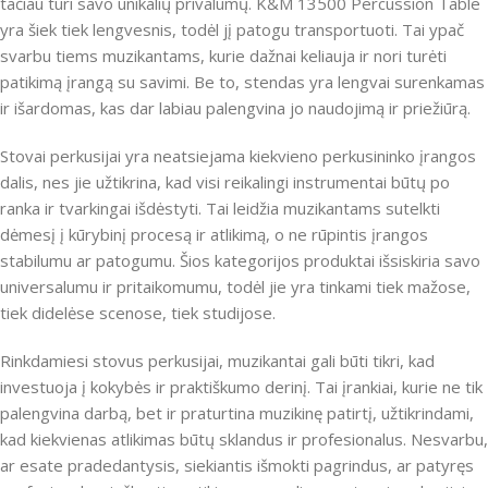
tačiau turi savo unikalių privalumų. K&M 13500 Percussion Table
yra šiek tiek lengvesnis, todėl jį patogu transportuoti. Tai ypač
svarbu tiems muzikantams, kurie dažnai keliauja ir nori turėti
patikimą įrangą su savimi. Be to, stendas yra lengvai surenkamas
ir išardomas, kas dar labiau palengvina jo naudojimą ir priežiūrą.
Stovai perkusijai yra neatsiejama kiekvieno perkusininko įrangos
dalis, nes jie užtikrina, kad visi reikalingi instrumentai būtų po
ranka ir tvarkingai išdėstyti. Tai leidžia muzikantams sutelkti
dėmesį į kūrybinį procesą ir atlikimą, o ne rūpintis įrangos
stabilumu ar patogumu. Šios kategorijos produktai išsiskiria savo
universalumu ir pritaikomumu, todėl jie yra tinkami tiek mažose,
tiek didelėse scenose, tiek studijose.
Rinkdamiesi stovus perkusijai, muzikantai gali būti tikri, kad
investuoja į kokybės ir praktiškumo derinį. Tai įrankiai, kurie ne tik
palengvina darbą, bet ir praturtina muzikinę patirtį, užtikrindami,
kad kiekvienas atlikimas būtų sklandus ir profesionalus. Nesvarbu,
ar esate pradedantysis, siekiantis išmokti pagrindus, ar patyręs