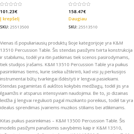
101.23
€
158.47
€
Į krepšelį
Daugiau
SKU:
25513500
SKU:
25513510
Vienas iš populiariausių produktų šioje kategorijoje yra K&M
13510 Percussion Table. Šis stendas pasižymi tvirta konstrukcija
ir stabilumu, todėl yra itin patikimas tiek scenos pasirodymams,
tiek studijos įrašams. K&M 13510 Percussion Table yra puikus
pasirinkimas tiems, kurie siekia užtikrinti, kad visi jų perkusijos
instrumentai būtų tvarkingai išdėstyti ir lengvai pasiekiami.
Stendas pagamintas iš aukštos kokybės medžiagų, todėl jis yra
ilgaamžis ir atsparus intensyviam naudojimui. Be to, jo dizainas
leidžia jį lengvai reguliuoti pagal muzikanto poreikius, todėl tai yra
idealus sprendimas įvairiems muzikos stiliams bei atlikimams.
Kitas puikus pasirinkimas – K&M 13500 Percussion Table. Šis
modelis pasižymi panašiomis savybėmis kaip ir K&M 13510,