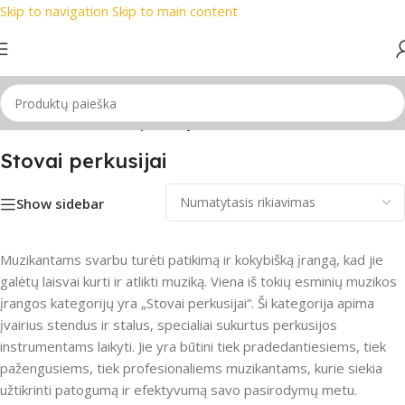
Skip to navigation
Skip to main content
 prekių ženklai
📞 Konsultacija telefonu
📦 Nemokamas prist
Pradžia
/
Stovai
/
Stovai perkusijai
Stovai perkusijai
Show sidebar
Muzikantams svarbu turėti patikimą ir kokybišką įrangą, kad jie
galėtų laisvai kurti ir atlikti muziką. Viena iš tokių esminių muzikos
įrangos kategorijų yra „Stovai perkusijai“. Ši kategorija apima
įvairius stendus ir stalus, specialiai sukurtus perkusijos
instrumentams laikyti. Jie yra būtini tiek pradedantiesiems, tiek
pažengusiems, tiek profesionaliems muzikantams, kurie siekia
užtikrinti patogumą ir efektyvumą savo pasirodymų metu.