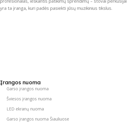
profesionalas, ieškantis patikimų sprendimų – stovai perkusijai
yra ta įranga, kuri padės pasiekti jūsų muzikinius tikslus.
Įrangos nuoma
Garso įrangos nuoma
Šviesos įrangos nuoma
LED ekranų nuoma
Garso įrangos nuoma Šiauliuose