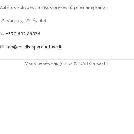
Aukštos kokybės muzikos prekės už prieinamą kainą.
📍 Varpo g. 25, Šiauliai
📞
+370 652 89576
📧
info@muzikosparduotuve.lt
Visos teisės saugomos ©️ UAB GarsasLT