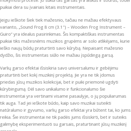
mokymosi procese. Jo sukurtas garsas yra aiškus ir sodrus, todėl
puikiai dera su įvairiais kitais instrumentais.
Jeigu ieškote šiek tiek mažesnio, tačiau ne mažiau efektyvaus
varianto, „Sound Frog 8 cm (3.1") – Wooden Frog Instrument –
Guiro“ yra idealus pasirinkimas. Šis kompaktiškas instrumentas
puikiai tiks mažesnėms muzikos grupėms ar solo atlikėjams, kurie
ieško naujų būdų praturtinti savo kūrybą. Nepaisant mažesnio
dydžio, šis instrumentas siūlo ne mažiau įspūdingą garsą.
Varlių garso efektai išsiskiria savo universalumu ir gebėjimu
praturtinti bet kokį muzikinį projektą. Jie yra ne tik įdomus
priedas jūsų muzikos kolekcijai, bet ir puiki priemonė ugdyti
kūrybingumą. Dėl savo unikalumo ir funkcionalumo šie
instrumentai yra vertinami visame pasaulyje, o jų populiarumas
tik auga. Tad jei ieškote būdo, kaip savo muzikai suteikti
natūralumo ir gyvumo, varlių garso efektai yra būtent tai, ko jums
reikia. Šie instrumentai ne tik padės jums išsiskirti, bet ir suteiks
galimybę eksperimentuoti su garsais, praturtinant jūsų muzikinį