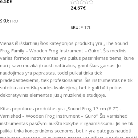
6.50
€
24.67
€
Daugiau
Daugiau
SKU:
FRO
SKU:
F-17L
Vienas iš išskirtinių šios kategorijos produktų yra „The Sound
Frog Family – Wooden Frog Instrument – Guiro“. Šis medinis
varlės formos instrumentas yra puikus pasirinkimas tiems, kurie
nori į savo muziką įtraukti natūralius, gamtiškus garsus. Jo
naudojimas yra paprastas, todėl puikiai tinka tiek
pradedantiesiems, tiek profesionalams. Šis instrumentas ne tik
suteikia autentišką varlės kvaksėjimą, bet ir gali būti puikus
dekoratyvinis elementas jūsų muzikinėje studijoje.
Kitas populiarus produktas yra „Sound Frog 17 cm (6.7") -
Varnished – Wooden Frog Instrument – Guiro“. Šis varnished
instrumentas pasižymi aukšta kokybe ir ilgaamžiškumu. Jis ne tik
puikiai tinka koncertinėms scenoms, bet ir yra patogus naudoti