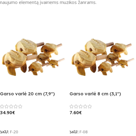
naujumo elementą įvairiems muzikos žanrams.
Garso varlė 20 cm (7,9″)
Garso varlė 8 cm (3,1″)
34.90
€
7.60
€
Į Krepšelį
Į Krepšelį
SKU:
F-20
SKU:
F-08