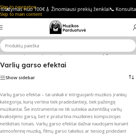
Skip to navigation
tatymas nuo 100€
🎸 Žinomiausi prekių ženklai
📞 Konsultaci
Skip to main content
/
Liaudies ir pasaulio pučiamieji instrumentai
/
Varlių garso efektai
Varlių garso efektai
Show sidebar
Varlių garso efektai – tai unikali ir intriguojanti muzikos įrankių
kategorija, kurią vertina tiek pradedantieji, tiek pažengę
muzikantai. Šie instrumentai ne tik suteikia autentišką varlių
kvaksėjimo garsą, bet ir praturtina muzikines kompozicijas
netikėtais tonais. Varlių garso efektai dažnai naudojami kuriant
atmosferinę muziką, filmų garso takelius ar tiesiog pridedant