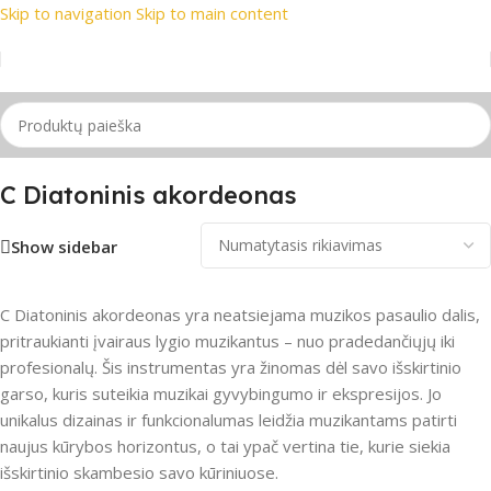
Skip to navigation
Skip to main content
ekių ženklai
📞 Konsultacija telefonu
📦 Nemokamas pristaty
tai
/
Akordeonas
/
Diatoniniai akordeonai
/
C Diatoninis akordeonas
C Diatoninis akordeonas
Show sidebar
C Diatoninis akordeonas yra neatsiejama muzikos pasaulio dalis,
pritraukianti įvairaus lygio muzikantus – nuo pradedančiųjų iki
profesionalų. Šis instrumentas yra žinomas dėl savo išskirtinio
garso, kuris suteikia muzikai gyvybingumo ir ekspresijos. Jo
unikalus dizainas ir funkcionalumas leidžia muzikantams patirti
naujus kūrybos horizontus, o tai ypač vertina tie, kurie siekia
išskirtinio skambesio savo kūriniuose.