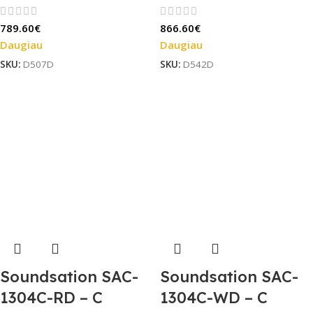
akordeonas 12
akordeonas
789.60
€
866.60
€
mygtukų
natūralaus medžio
Daugiau
Daugiau
SKU:
D507D
SKU:
D542D
Soundsation SAC-
Soundsation SAC-
1304C-RD – C
1304C-WD – C