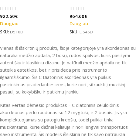
diatoninis
diatoninis
akordeonas perlo
akordeonas
922.60
€
964.60
€
raudonas
natūrali mediena
Daugiau
Daugiau
SKU:
D510D
SKU:
D545D
Vienas iš išskirtinių produktų šioje kategorijoje yra akordeonas su
natūralia medžio apdaila, 2 bosų, rudos spalvos, kuris pasižymi
autentišku ir klasikiniu dizainu. Jo natūrali medžio apdaila ne tik
suteikia estetikos, bet ir prisideda prie instrumento
ilgaamžiškumo. Šis C Diatoninis akordeonas yra puikus
pasirinkimas pradedantiesiems, kurie nori įsitraukti į muzikinį
pasaulį su kokybišku ir patikimu įrankiu.
Kitas vertas dėmesio produktas – C diatoninis celuloidinis
akordeonas perlo raudonas su 12 mygtukų ir 2 bosais. Jis yra
komplektuojamas su patogiu krepšiu, todėl puikiai tinka
muzikantams, kurie dažnai keliauja ir nori lengvai transportuoti
savo instrumentą. Šis modelis išsiskiria ne tik savo patrauklia