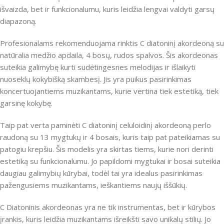
išvaizda, bet ir funkcionalumu, kuris leidžia lengvai valdyti garsų
diapazoną.
Profesionalams rekomenduojama rinktis C diatoninį akordeoną su
natūralia medžio apdaila, 4 bosų, rudos spalvos. Šis akordeonas
suteikia galimybę kurti sudėtingesnes melodijas ir išlaikyti
nuoseklų kokybišką skambesį. Jis yra puikus pasirinkimas
koncertuojantiems muzikantams, kurie vertina tiek estetiką, tiek
garsinę kokybę.
Taip pat verta paminėti C diatoninį celuloidinį akordeoną perlo
raudoną su 13 mygtukų ir 4 bosais, kuris taip pat pateikiamas su
patogiu krepšiu. Šis modelis yra skirtas tiems, kurie nori derinti
estetiką su funkcionalumu. Jo papildomi mygtukai ir bosai suteikia
daugiau galimybių kūrybai, todėl tai yra idealus pasirinkimas
pažengusiems muzikantams, ieškantiems naujų iššūkių.
C Diatoninis akordeonas yra ne tik instrumentas, bet ir kūrybos
įrankis, kuris leidžia muzikantams išreikšti savo unikalų stilių. Jo