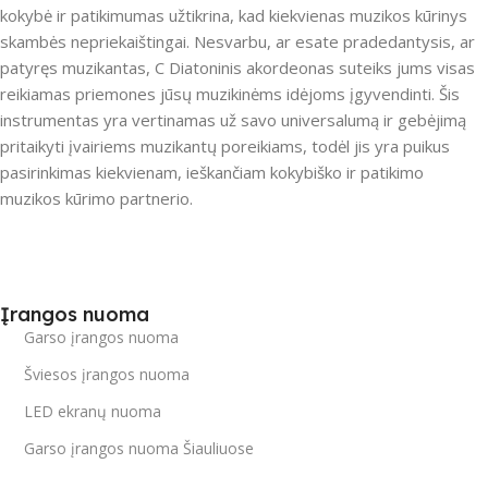
kokybė ir patikimumas užtikrina, kad kiekvienas muzikos kūrinys
skambės nepriekaištingai. Nesvarbu, ar esate pradedantysis, ar
patyręs muzikantas, C Diatoninis akordeonas suteiks jums visas
reikiamas priemones jūsų muzikinėms idėjoms įgyvendinti. Šis
instrumentas yra vertinamas už savo universalumą ir gebėjimą
pritaikyti įvairiems muzikantų poreikiams, todėl jis yra puikus
pasirinkimas kiekvienam, ieškančiam kokybiško ir patikimo
muzikos kūrimo partnerio.
Įrangos nuoma
Garso įrangos nuoma
Šviesos įrangos nuoma
LED ekranų nuoma
Garso įrangos nuoma Šiauliuose