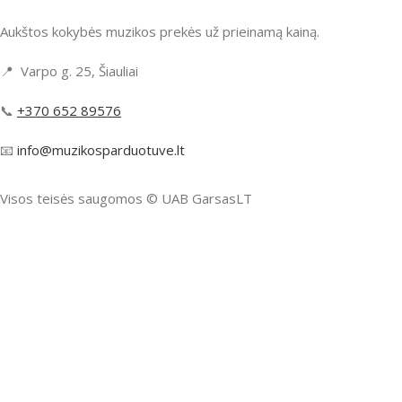
Aukštos kokybės muzikos prekės už prieinamą kainą.
📍 Varpo g. 25, Šiauliai
📞
+370 652 89576
📧
info@muzikosparduotuve.lt
Visos teisės saugomos ©️ UAB GarsasLT