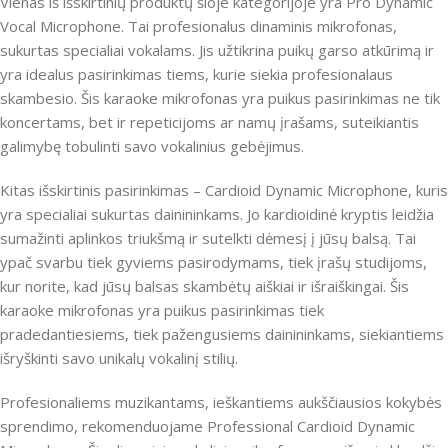
Vienas iš išskirtinių produktų šioje kategorijoje yra Pro Dynamic
Vocal Microphone. Tai profesionalus dinaminis mikrofonas,
sukurtas specialiai vokalams. Jis užtikrina puikų garso atkūrimą ir
yra idealus pasirinkimas tiems, kurie siekia profesionalaus
skambesio. Šis karaoke mikrofonas yra puikus pasirinkimas ne tik
koncertams, bet ir repeticijoms ar namų įrašams, suteikiantis
galimybę tobulinti savo vokalinius gebėjimus.
Kitas išskirtinis pasirinkimas – Cardioid Dynamic Microphone, kuris
yra specialiai sukurtas dainininkams. Jo kardioidinė kryptis leidžia
sumažinti aplinkos triukšmą ir sutelkti dėmesį į jūsų balsą. Tai
ypač svarbu tiek gyviems pasirodymams, tiek įrašų studijoms,
kur norite, kad jūsų balsas skambėtų aiškiai ir išraiškingai. Šis
karaoke mikrofonas yra puikus pasirinkimas tiek
pradedantiesiems, tiek pažengusiems dainininkams, siekiantiems
išryškinti savo unikalų vokalinį stilių.
Profesionaliems muzikantams, ieškantiems aukščiausios kokybės
sprendimo, rekomenduojame Professional Cardioid Dynamic