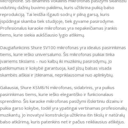
Microphone. Šis dinaminis vokalinis mikrofonas pasižymi sklandžiu
vidutinių dažnių buvimo pakilimu, kuris užtikrina puikią balso
reprodukciją. Tai leidžia išgauti sodrų ir pilną garsą, kuris
įspūdingai skamba tiek studijoje, tiek gyvame pasirodyme.
Profesionalus karaoke mikrofonas yra nepakeičiamas įrankis
tiems, kurie siekia aukščiausio lygio atlikimų.
Daugiafunkcinis Shure SV100 mikrofonas yra idealus pasirinkimas
tiems, kurie ieško universalumo. Šis mikrofonas puikiai tinka
įvairiems tikslams – nuo kalbų iki muzikinių pasirodymų. Jo
patikimumas ir kokybė garantuoja, kad jūsų balsas visada
skambės aiškiai ir įtikinamai, nepriklausomai nuo aplinkybių.
Galiausiai, Shure KSM8/N mikrofonas, sidabrinis, yra puikus
pasirinkimas tiems, kurie ieško elegantiško ir funkcionalaus
sprendimo. Šis karaoke mikrofonas pasižymi išskirtiniu dizainu ir
puikia garso kokybe, todėl yra ypatingai vertinamas profesionalių
muzikantų. Jo inovatyvi konstrukcija užtikrina itin tikslų ir natūralų
balso atkūrimą, kuris patenkins net ir pačius reikliausius atlikėjus.