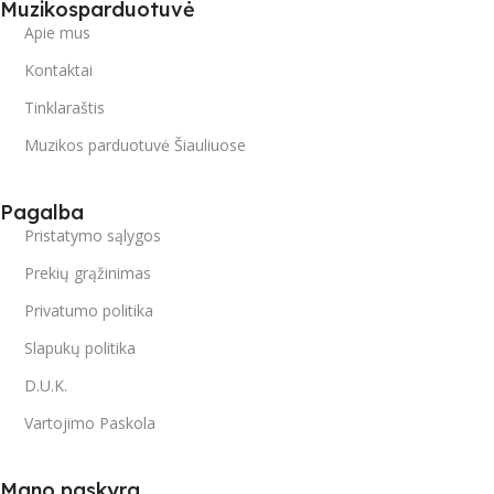
Muzikosparduotuvė
Apie mus
Kontaktai
Tinklaraštis
Muzikos parduotuvė Šiauliuose
Pagalba
Pristatymo sąlygos
Prekių grąžinimas
Privatumo politika
Slapukų politika
D.U.K.
Vartojimo Paskola
Mano paskyra