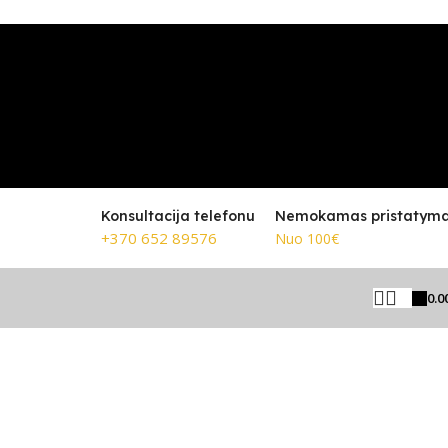
Konsultacija telefonu
Nemokamas pristatym
+370 652 89576
Nuo 100€
0.0
Rodoma 1–24 iš 320