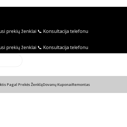
usi prekių ženklai
📞 Konsultacija telefonu
usi prekių ženklai
📞 Konsultacija telefonu
ktis Pagal Prekės Ženklą
Dovanų Kuponai
Remontas