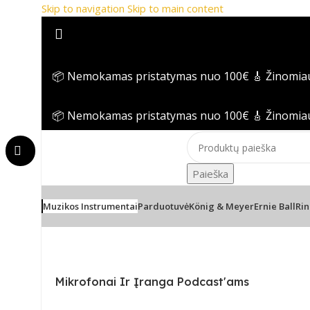
Skip to navigation
Skip to main content
📦 Nemokamas pristatymas nuo 100€
🎸 Žinomia
📦 Nemokamas pristatymas nuo 100€
🎸 Žinomia
Paieška
Muzikos Instrumentai
Parduotuvė
König & Meyer
Ernie Ball
Rin
Pradžia
/
Mikrofonas
Mikrofonai Ir Įranga Podcast'ams