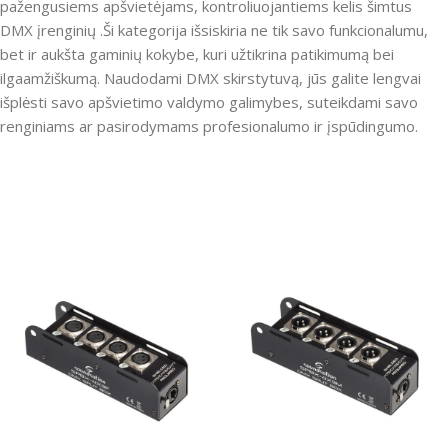
pažengusiems apšvietėjams, kontroliuojantiems kelis šimtus
DMX įrenginių .Ši kategorija išsiskiria ne tik savo funkcionalumu,
bet ir aukšta gaminių kokybe, kuri užtikrina patikimumą bei
ilgaamžiškumą. Naudodami DMX skirstytuvą, jūs galite lengvai
išplėsti savo apšvietimo valdymo galimybes, suteikdami savo
renginiams ar pasirodymams profesionalumo ir įspūdingumo.