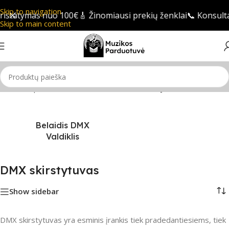
Skip to navigation
statymas nuo 100€
🎸 Žinomiausi prekių ženklai
📞 Konsultac
Skip to main content
Pradžia
/
Apšvietimas
/
DMX Galvos
/
DMX skirstytuvas
Belaidis DMX
Valdiklis
DMX skirstytuvas
Show sidebar
DMX skirstytuvas yra esminis įrankis tiek pradedantiesiems, tiek