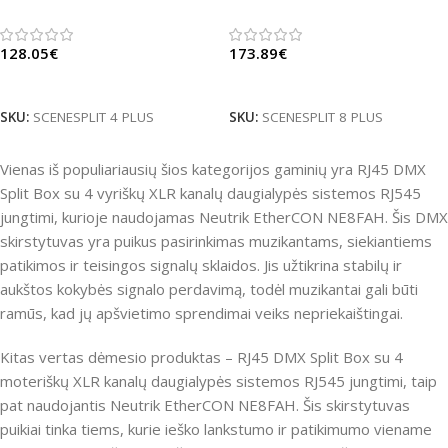
128.05
€
173.89
€
Daugiau
Daugiau
SKU:
SCENESPLIT 4 PLUS
SKU:
SCENESPLIT 8 PLUS
Vienas iš populiariausių šios kategorijos gaminių yra RJ45 DMX
Split Box su 4 vyriškų XLR kanalų daugialypės sistemos RJ545
jungtimi, kurioje naudojamas Neutrik EtherCON NE8FAH. Šis DMX
skirstytuvas yra puikus pasirinkimas muzikantams, siekiantiems
patikimos ir teisingos signalų sklaidos. Jis užtikrina stabilų ir
aukštos kokybės signalo perdavimą, todėl muzikantai gali būti
ramūs, kad jų apšvietimo sprendimai veiks nepriekaištingai.
Kitas vertas dėmesio produktas – RJ45 DMX Split Box su 4
moteriškų XLR kanalų daugialypės sistemos RJ545 jungtimi, taip
pat naudojantis Neutrik EtherCON NE8FAH. Šis skirstytuvas
puikiai tinka tiems, kurie ieško lankstumo ir patikimumo viename