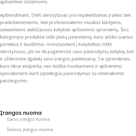
apšvietimo sistemoms.
Apibendrinant, DMX skirstytuvas yra nepakeičiamas įrankis tiek
pradedantiesiems, tiek profesionaliems muzikos kūrėjams,
siekiantiems aukščiausios kokybės apšvietimo sprendimų. Šios
kategorijos produktai siūlo platų pasirinkimą, kuris atitiks įvairius
poreikius ir biudžetus. Investuodami į kokybiškus DMX
skirstytuvus, jūs ne tik pagerinsite savo pasirodymų kokybę, bet
ir užtikrinsite ilgalaikį savo įrangos patikimumą. Tai sprendimas,
kuris tikrai atsiperka, nes leidžia muzikantams ir apšvietimo
specialistams kurti įspūdingus pasirodymus su minimaliomis
pastangomis.
Įrangos nuoma
Garso įrangos nuoma
Šviesos įrangos nuoma