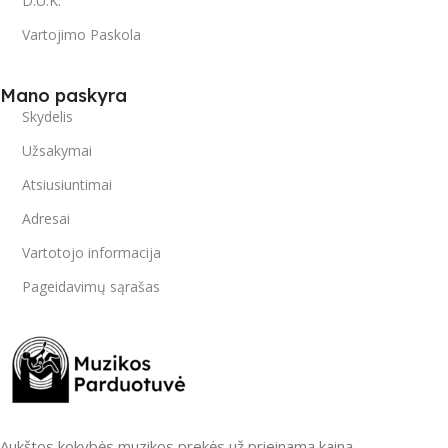
D.U.K.
Vartojimo Paskola
Mano paskyra
Skydelis
Užsakymai
Atsiusiuntimai
Adresai
Vartotojo informacija
Pageidavimų sąrašas
Aukštos kokybės muzikos prekės už prieinamą kainą.