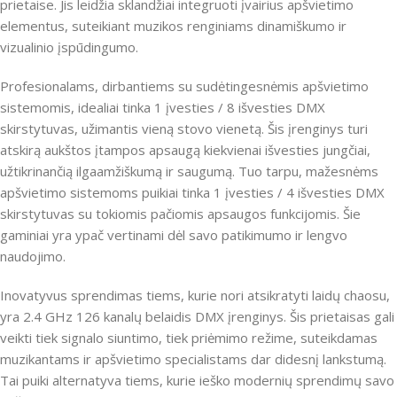
prietaise. Jis leidžia sklandžiai integruoti įvairius apšvietimo
elementus, suteikiant muzikos renginiams dinamiškumo ir
vizualinio įspūdingumo.
Profesionalams, dirbantiems su sudėtingesnėmis apšvietimo
sistemomis, idealiai tinka 1 įvesties / 8 išvesties DMX
skirstytuvas, užimantis vieną stovo vienetą. Šis įrenginys turi
atskirą aukštos įtampos apsaugą kiekvienai išvesties jungčiai,
užtikrinančią ilgaamžiškumą ir saugumą. Tuo tarpu, mažesnėms
apšvietimo sistemoms puikiai tinka 1 įvesties / 4 išvesties DMX
skirstytuvas su tokiomis pačiomis apsaugos funkcijomis. Šie
gaminiai yra ypač vertinami dėl savo patikimumo ir lengvo
naudojimo.
Inovatyvus sprendimas tiems, kurie nori atsikratyti laidų chaosu,
yra 2.4 GHz 126 kanalų belaidis DMX įrenginys. Šis prietaisas gali
veikti tiek signalo siuntimo, tiek priėmimo režime, suteikdamas
muzikantams ir apšvietimo specialistams dar didesnį lankstumą.
Tai puiki alternatyva tiems, kurie ieško modernių sprendimų savo