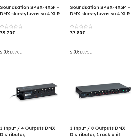
Soundsation SPBX-4X3F –
Soundsation SPBX-4X3M –
DMX skirstytuvas su 4 XLR
DMX skirstytuvas su 4 XLR
kanalais
kanalais
39.20
€
37.80
€
Į Krepšelį
Į Krepšelį
SKU:
L876L
SKU:
L875L
1 Input / 4 Outputs DMX
1 Input / 8 Outputs DMX
Distributor,
Distributor, 1 rack unit