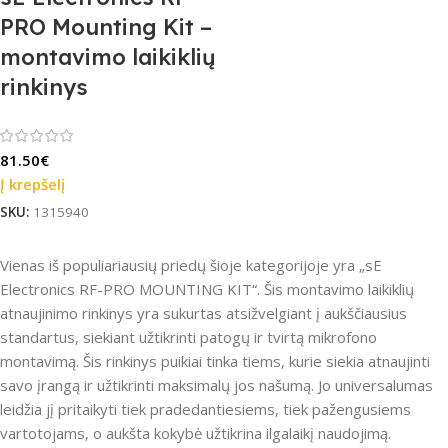
PRO Mounting Kit –
montavimo laikiklių
rinkinys
81.50
€
Į krepšelį
SKU:
1315940
Vienas iš populiariausių priedų šioje kategorijoje yra „sE
Electronics RF-PRO MOUNTING KIT“. Šis montavimo laikiklių
atnaujinimo rinkinys yra sukurtas atsižvelgiant į aukščiausius
standartus, siekiant užtikrinti patogų ir tvirtą mikrofono
montavimą. Šis rinkinys puikiai tinka tiems, kurie siekia atnaujinti
savo įrangą ir užtikrinti maksimalų jos našumą. Jo universalumas
leidžia jį pritaikyti tiek pradedantiesiems, tiek pažengusiems
vartotojams, o aukšta kokybė užtikrina ilgalaikį naudojimą.