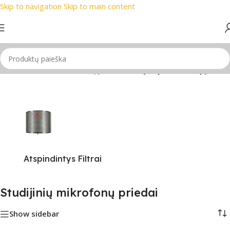
Skip to navigation
Skip to main content
usi prekių ženklai
📞 Konsultacija telefonu
📦 Nemokamas pri
adžia
/
Mikrofonas
/
Mikrofonų priedai
/
Studijinių mikrofonų priedai
Atspindintys Filtrai
Studijinių mikrofonų priedai
Show sidebar