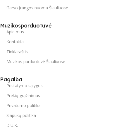
Garso įrangos nuoma Šiauliuose
Muzikosparduotuvė
Apie mus
Kontaktai
Tinklaraštis
Muzikos parduotuvė Šiauliuose
Pagalba
Pristatymo sąlygos
Prekių grąžinimas
Privatumo politika
Slapukų politika
D.U.K.