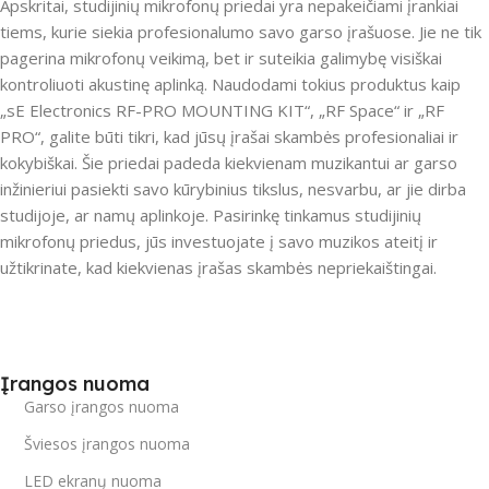
Apskritai, studijinių mikrofonų priedai yra nepakeičiami įrankiai
tiems, kurie siekia profesionalumo savo garso įrašuose. Jie ne tik
pagerina mikrofonų veikimą, bet ir suteikia galimybę visiškai
kontroliuoti akustinę aplinką. Naudodami tokius produktus kaip
„sE Electronics RF-PRO MOUNTING KIT“, „RF Space“ ir „RF
PRO“, galite būti tikri, kad jūsų įrašai skambės profesionaliai ir
kokybiškai. Šie priedai padeda kiekvienam muzikantui ar garso
inžinieriui pasiekti savo kūrybinius tikslus, nesvarbu, ar jie dirba
studijoje, ar namų aplinkoje. Pasirinkę tinkamus studijinių
mikrofonų priedus, jūs investuojate į savo muzikos ateitį ir
užtikrinate, kad kiekvienas įrašas skambės nepriekaištingai.
Įrangos nuoma
Garso įrangos nuoma
Šviesos įrangos nuoma
LED ekranų nuoma