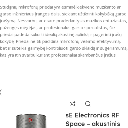
Studijinių mikrofonų priedai yra esminė kiekvieno muzikanto ar
garso inžinieriaus įrangos dalis, siekiant užtikrinti kokybišką garso
įrašymą. Nesvarbu, ar esate pradedantysis muzikos entuziastas,
pažengęs mėgėjas, ar profesionalus garso specialistas, šie
priedai padeda sukurti idealią akustinę aplinką ir pagerinti įrašų
kokybę. Priedai ne tik padidina mikrofonų veikimo efektyvumą,
bet ir suteikia galimybę kontroliuoti garso sklaidą ir sugeriamumą,
kas yra itin svarbu kuriant profesionaliai skambančius įrašus.
sE Electronics RF
Space – akustinis