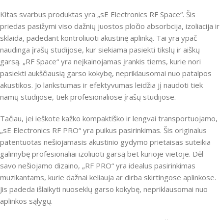
Kitas svarbus produktas yra „sE Electronics RF Space“. Šis
priedas pasižymi viso dažnių juostos pločio absorbcija, izoliacija ir
sklaida, padedant kontroliuoti akustinę aplinką. Tai yra ypač
naudinga įrašų studijose, kur siekiama pasiekti tikslų ir aiškų
garsą. „RF Space“ yra neįkainojamas įrankis tiems, kurie nori
pasiekti aukščiausią garso kokybę, nepriklausomai nuo patalpos
akustikos. Jo lankstumas ir efektyvumas leidžia jį naudoti tiek
namų studijose, tiek profesionaliose įrašų studijose.
Tačiau, jei ieškote kažko kompaktiško ir lengvai transportuojamo,
„sE Electronics RF PRO“ yra puikus pasirinkimas. Šis originalus
patentuotas nešiojamasis akustinio gydymo prietaisas suteikia
galimybę profesionaliai izoliuoti garsą bet kurioje vietoje. Dėl
savo nešiojamo dizaino, „RF PRO“ yra idealus pasirinkimas
muzikantams, kurie dažnai keliauja ar dirba skirtingose aplinkose.
Jis padeda išlaikyti nuoseklų garso kokybę, nepriklausomai nuo
aplinkos sąlygų.