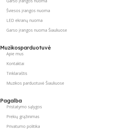
Garso įrangos nuoma
Šviesos įrangos nuoma
LED ekranų nuoma
Garso įrangos nuoma Šiauliuose
Muzikosparduotuvė
Apie mus
Kontaktai
Tinklaraštis
Muzikos parduotuvė Šiauliuose
Pagalba
Pristatymo sąlygos
Prekių grąžinimas
Privatumo politika