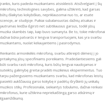
įrankis, kuris padeda muzikantams atsiskleisti. Atsižvelgiant į šių
mikrofonų technologines savybes, galima užtikrinti, kad garsas
būtų išlaikytas kokybiškas, nepriklausomai nuo to, ar esate
scenoje, ar studijoje. Puikiai subalansuotas dažnių atsakas ir
jautrumas leidžia išgirsti net subtiliausius garsus, todėl jūsų
muzika skambės taip, kaip buvo sumanyta. Be to, tokie mikrofonai
dažnai būna patvarūs ir lengvai transportuojami, kas yra svarbu
muzikantams, nuolat keliaujantiems į pasirodymus.
Renkantis armonikėlės mikrofoną, svarbu atkreipti dėmesį į jo
pritaikymą jūsų specifiniams poreikiams. Pradedantiesiems gali
būti svarbu rasti mikrofoną, kuris būtų lengvai naudojamas ir
suteiktų galimybę greitai pradėti muzikinius eksperimentus. Tuo
tarpu pažengusiems muzikantams svarbu, kad mikrofonas leistų
pasiekti aukščiausią garso kokybę ir padėtų išryškinti jų unikalų
muzikos stilių. Profesionalai, siekiantys tobulumo, dažnai renkasi
mikrofonus, kurie užtikrina nepriekaištingą garso atkūrimą ir
ilgaamžiškumą.