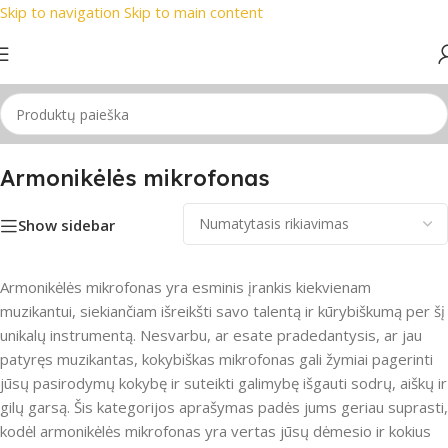
Skip to navigation
Skip to main content
prekių ženklai
📞 Konsultacija telefonu
📦 Nemokamas prista
Pradžia
/
Mikrofonas
/
Armonikėlės mikrofonas
Armonikėlės mikrofonas
Show sidebar
Armonikėlės mikrofonas yra esminis įrankis kiekvienam
muzikantui, siekiančiam išreikšti savo talentą ir kūrybiškumą per šį
unikalų instrumentą. Nesvarbu, ar esate pradedantysis, ar jau
patyręs muzikantas, kokybiškas mikrofonas gali žymiai pagerinti
jūsų pasirodymų kokybę ir suteikti galimybę išgauti sodrų, aiškų ir
gilų garsą. Šis kategorijos aprašymas padės jums geriau suprasti,
kodėl armonikėlės mikrofonas yra vertas jūsų dėmesio ir kokius