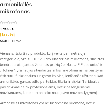
armonikėlės
mikrofonas
175.00
€
Į krepšelį
SKU:
1315752
Vienas iš išskirtinių produktų, kurį verta paminėti šioje
kategorijoje, yra sE HB52 Harp Blaster. Šis mikrofonas, sukurtas
bendradarbiaujant su žinomais prekių ženklais „sE Electronics“ ir
„Hohner“, yra naujas standartas arfos mikrofonams. Jis pasižymi
išskirtiniu funkcionalumu ir garso kokybe, leidžiančia užtikrinti, kad
armonikėlės garsas būtų perteiktas tiksliai ir aiškiai. Tai idealus
pasirinkimas ne tik profesionalams, bet ir pažengusiems
muzikantams, kurie nori pasiekti naują savo muzikos lygmenį.
Armonikėlės mikrofonas yra ne tik techninė priemonė, bet ir