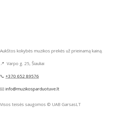
Aukštos kokybės muzikos prekės už prieinamą kainą.
📍 Varpo g. 25, Šiauliai
📞
+370 652 89576
📧
info@muzikosparduotuve.lt
Visos teisės saugomos ©️ UAB GarsasLT