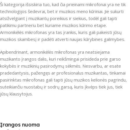
Ši kategorija išsiskiria tuo, kad čia prieinami mikrofonai yra ne tik
technologijos šedevrai, bet ir muzikos meno kūriniai. Jie sukurti
atsižvelgiant į muzikantų poreikius ir siekius, todėl gali tapti
patikimu partneriu bet kuriame muzikos kūrimo etape.
Armonikėlės mikrofonas yra tas įrankis, kuris gali pakeisti jūsų
muzikos skambesį ir padėti atverti naujas kūrybines galimybes.
Apibendrinant, armonikėlės mikrofonas yra neatsiejama
muzikanto įrangos dalis, kuri reikšmingai prisideda prie garso
kokybės ir muzikinių pasirodymų sėkmės. Nesvarbu, ar esate
pradedantysis, pažengęs ar profesionalus muzikantas, tinkamai
pasirinktas mikrofonas gali tapti jūsų muzikos kelionės pagrindu,
suteikiančiu nuostabų ir sodrų garsą, kuris įkvėps tiek jus, tiek
jūsų klausytojus.
Įrangos nuoma