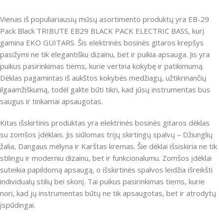
Vienas iš populiariausių mūsų asortimento produktų yra EB-29
Pack Black TRIBUTE EB29 BLACK PACK ELECTRIC BASS, kurį
gamina EKO GUITARS. Šis elektrinės bosinės gitaros krepšys
pasižymi ne tik elegantišku dizainu, bet ir puikia apsauga. Jis yra
puikus pasirinkimas tiems, kurie vertina kokybę ir patikimumą.
Dėklas pagamintas iš aukštos kokybės medžiagų, užtikrinančių
ilgaamžiškumą, todėl galite būti tikri, kad jūsų instrumentas bus
saugus ir tinkamai apsaugotas.
Kitas išskirtinis produktas yra elektrinės bosinės gitaros dėklas
su zomšos įdėklais. Jis siūlomas trijų skirtingų spalvų – Džiunglių
žalia, Dangaus mėlyna ir Karštas kremas. Šie dėklai išsiskiria ne tik
stilingu ir moderniu dizainu, bet ir funkcionalumu. Zomšos įdėklai
suteikia papildomą apsaugą, o išskirtinės spalvos leidžia išreikšti
individualų stilių bei skonį. Tai puikus pasirinkimas tiems, kurie
nori, kad jų instrumentas būtų ne tik apsaugotas, bet ir atrodytų
įspūdingai.