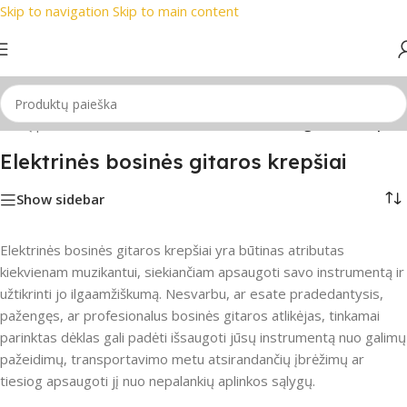
Skip to navigation
Skip to main content
usi prekių ženklai
📞 Konsultacija telefonu
📦 Nemokamas pri
itarų priedai
/
Gitaros dėklas
/
Elektrinės bosinės gitaros krepšiai
Elektrinės bosinės gitaros krepšiai
Show sidebar
Elektrinės bosinės gitaros krepšiai yra būtinas atributas
kiekvienam muzikantui, siekiančiam apsaugoti savo instrumentą ir
užtikrinti jo ilgaamžiškumą. Nesvarbu, ar esate pradedantysis,
pažengęs, ar profesionalus bosinės gitaros atlikėjas, tinkamai
parinktas dėklas gali padėti išsaugoti jūsų instrumentą nuo galimų
pažeidimų, transportavimo metu atsirandančių įbrėžimų ar
tiesiog apsaugoti jį nuo nepalankių aplinkos sąlygų.