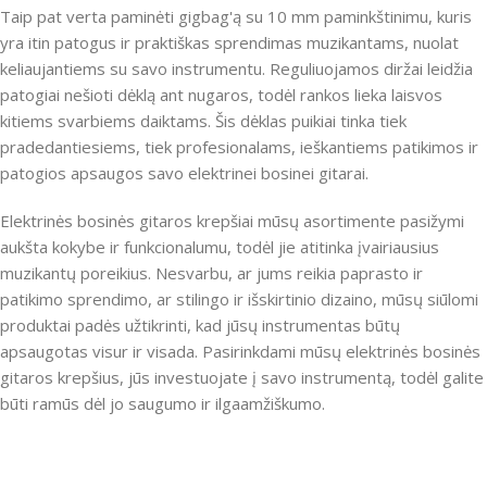
Taip pat verta paminėti gigbag'ą su 10 mm paminkštinimu, kuris
yra itin patogus ir praktiškas sprendimas muzikantams, nuolat
keliaujantiems su savo instrumentu. Reguliuojamos diržai leidžia
patogiai nešioti dėklą ant nugaros, todėl rankos lieka laisvos
kitiems svarbiems daiktams. Šis dėklas puikiai tinka tiek
pradedantiesiems, tiek profesionalams, ieškantiems patikimos ir
patogios apsaugos savo elektrinei bosinei gitarai.
Elektrinės bosinės gitaros krepšiai mūsų asortimente pasižymi
aukšta kokybe ir funkcionalumu, todėl jie atitinka įvairiausius
muzikantų poreikius. Nesvarbu, ar jums reikia paprasto ir
patikimo sprendimo, ar stilingo ir išskirtinio dizaino, mūsų siūlomi
produktai padės užtikrinti, kad jūsų instrumentas būtų
apsaugotas visur ir visada. Pasirinkdami mūsų elektrinės bosinės
gitaros krepšius, jūs investuojate į savo instrumentą, todėl galite
būti ramūs dėl jo saugumo ir ilgaamžiškumo.