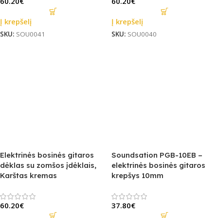
60.20
€
60.20
€
Į krepšelį
Į krepšelį
SKU:
SOU0041
SKU:
SOU0040
Elektrinės bosinės gitaros
Soundsation PGB-10EB –
dėklas su zomšos įdėklais,
elektrinės bosinės gitaros
Karštas kremas
krepšys 10mm
60.20
€
37.80
€