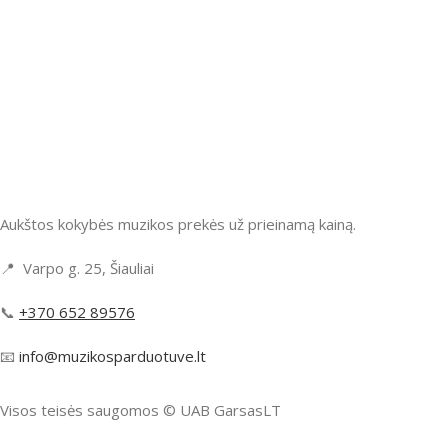
Aukštos kokybės muzikos prekės už prieinamą kainą.
📍 Varpo g. 25, Šiauliai
📞
+370 652 89576
📧
info@muzikosparduotuve.lt
Visos teisės saugomos ©️ UAB GarsasLT