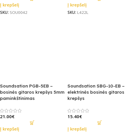
Į krepšelį
Į krepšelį
SKU:
SOU0042
SKU:
L422L
Soundsation PGB-5EB –
Soundsation SBG-10-EB –
bosinės gitaros krepšys 5mm
elektrinės bosinės gitaros
paminkštinimas
krepšys
21.00
€
15.40
€
Į krepšelį
Į krepšelį