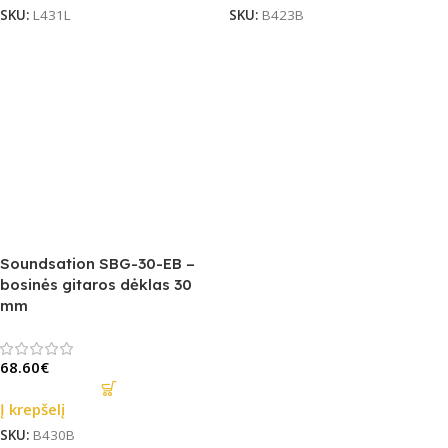
SKU:
L431L
SKU:
B423B
Soundsation SBG-30-EB –
bosinės gitaros dėklas 30
mm
68.60
€
Į krepšelį
SKU:
B430B