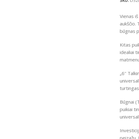
SKU:
D52
Vienas iš
aukščio. 
būgnas pa
Kitas pui
idealiai 
matmenų, 
„6'' Talk
universal
turtingas
Būgnai (T
puikiai t
universal
Investici
peizažu. 