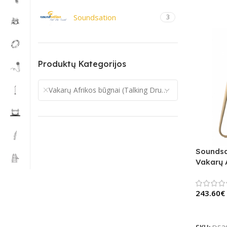
Soundsation
3
Produktų Kategorijos
Vakarų Afrikos būgnai (Talking Drum)
Soundsa
Vakarų 
243.60
€
Į Krepše