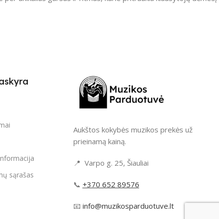
askyra
i
imai
Aukštos kokybės muzikos prekės už
prieinamą kainą.
informacija
📍 Varpo g. 25, Šiauliai
mų sąrašas
📞
+370 652 89576
📧
info@muzikosparduotuve.lt