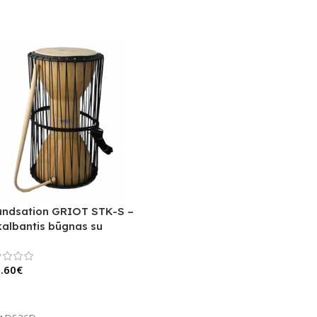
ndsation GRIOT STK-S –
kalbantis būgnas su
ktuku
.60
€
Krepšelį