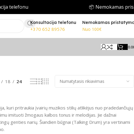
ija telefonu
📦 Nemokamas prist
Konsultacija telefonu
Nemokamas pristatym
+370 652 89576
Nuo 100€
0.0
Rodomi visi rezultatai: 3
18
24
a, kuri pritraukia įvairių muzikos stilių atlikėjus nuo pradedančiųjų
ėjimu imituoti žmogaus kalbos tonus ir melodijas. Jie dažnai
tingų genties narių. Šiandien būgnai (Talking Drum) yra vertinami
mo.