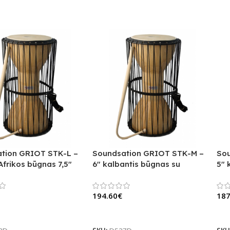
tion GRIOT STK-L –
Soundsation GRIOT STK-M –
Sou
Afrikos būgnas 7,5″
6″ kalbantis būgnas su
5″ 
plaktuku
pla
194.60
€
187
lį
Į Krepšelį
Į 