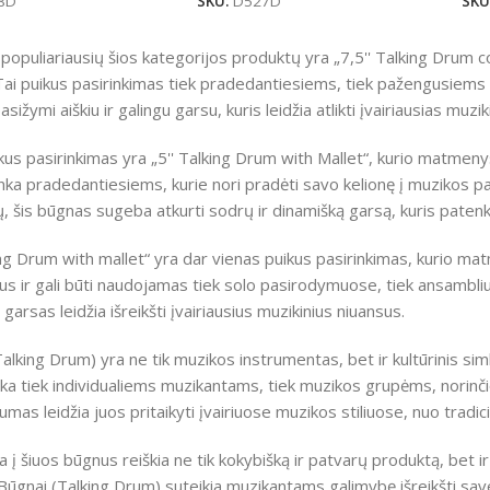
8D
SKU:
D527D
SKU
 populiariausių šios kategorijos produktų yra „7,5'' Talking Drum 
Tai puikus pasirinkimas tiek pradedantiesiems, tiek pažengusiems 
sižymi aiškiu ir galingu garsu, kuris leidžia atlikti įvairiausias muzi
kus pasirinkimas yra „5'' Talking Drum with Mallet“, kurio matmenys
tinka pradedantiesiems, kurie nori pradėti savo kelionę į muzikos
šis būgnas sugeba atkurti sodrų ir dinamišką garsą, kuris patenkin
ing Drum with mallet“ yra dar vienas puikus pasirinkimas, kurio ma
us ir gali būti naudojamas tiek solo pasirodymuose, tiek ansambliu
 garsas leidžia išreikšti įvairiausius muzikinius niuansus.
alking Drum) yra ne tik muzikos instrumentas, bet ir kultūrinis simbol
inka tiek individualiems muzikantams, tiek muzikos grupėms, norinči
umas leidžia juos pritaikyti įvairiuose muzikos stiliuose, nuo tradic
ja į šiuos būgnus reiškia ne tik kokybišką ir patvarų produktą, bet ir
Būgnai (Talking Drum) suteikia muzikantams galimybę išreikšti save