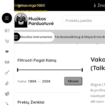
s pristatymas nuo 100€
Skip to navigation
🎸 Žinom
Skip to main content
Muzikos Instrumentai
Parduotuvė
König & Meyer
Ernie B
Pradžia
/
Mušamieji instrumentai
/
Vakarų Afrikos būgnai
Vaka
Filtruoti Pagal Kainą
(Tal
Kaina:
180€
—
250€
Filtruoti
Būgnai (T
iki profe
naudojami
dėl savo 
Prekių Ženklai