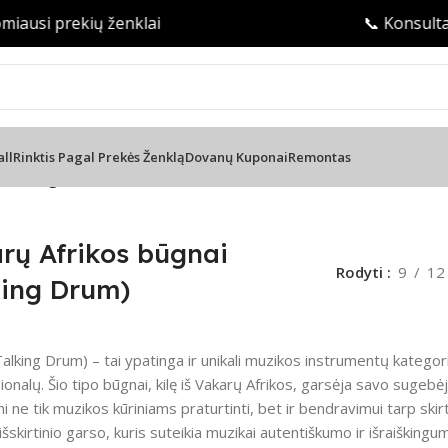
iausi prekių ženklai
📞 Konsultac
all
Rinktis Pagal Prekės Ženklą
Dovanų Kuponai
Remontas
 (Talking Drum)
rų Afrikos būgnai
Rodyti
9
12
king Drum)
alking Drum) – tai ypatinga ir unikali muzikos instrumentų kategorij
sionalų. Šio tipo būgnai, kilę iš Vakarų Afrikos, garsėja savo sugeb
 ne tik muzikos kūriniams praturtinti, bet ir bendravimui tarp skir
išskirtinio garso, kuris suteikia muzikai autentiškumo ir išraiškingu