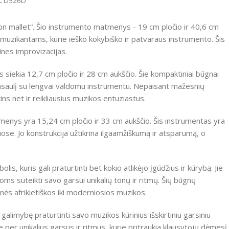
:
D526D
con mallet“. Šio instrumento matmenys - 19 cm pločio ir 40,6 cm
muzikantams, kurie ieško kokybiško ir patvaraus instrumento. Šis
kines improvizacijas.
 siekia 12,7 cm pločio ir 28 cm aukščio. Šie kompaktiniai būgnai
 pasaulį su lengvai valdomu instrumentu. Nepaisant mažesnių
s net ir reikliausius muzikos entuziastus.
tmenys yra 15,24 cm pločio ir 33 cm aukščio. Šis instrumentas yra
ose. Jo konstrukcija užtikrina ilgaamžiškumą ir atsparumą, o
is, kuris gali praturtinti bet kokio atlikėjo įgūdžius ir kūrybą. Jie
oms suteikti savo garsui unikalių tonų ir ritmų. Šių būgnų
inės afrikietiškos iki moderniosios muzikos.
 galimybę praturtinti savo muzikos kūrinius išskirtiniu garsiniu
 per unikalius garsus ir ritmus, kurie pritraukia klausytojų dėmesį