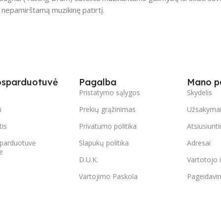
a nepamirštamą muzikinę patirtį.
osparduotuvė
Pagalba
Mano p
s
Pristatymo sąlygos
Skydelis
i
Prekių grąžinimas
Užsakyma
tis
Privatumo politika
Atsiusiunt
parduotuvė
Slapukų politika
Adresai
e
D.U.K.
Vartotojo 
Vartojimo Paskola
Pageidavi