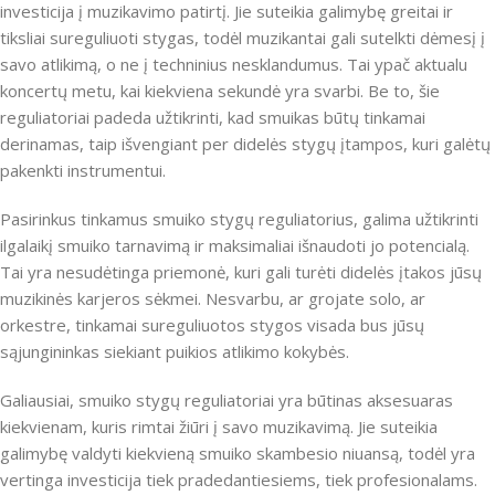
investicija į muzikavimo patirtį. Jie suteikia galimybę greitai ir
tiksliai sureguliuoti stygas, todėl muzikantai gali sutelkti dėmesį į
savo atlikimą, o ne į techninius nesklandumus. Tai ypač aktualu
koncertų metu, kai kiekviena sekundė yra svarbi. Be to, šie
reguliatoriai padeda užtikrinti, kad smuikas būtų tinkamai
derinamas, taip išvengiant per didelės stygų įtampos, kuri galėtų
pakenkti instrumentui.
Pasirinkus tinkamus smuiko stygų reguliatorius, galima užtikrinti
ilgalaikį smuiko tarnavimą ir maksimaliai išnaudoti jo potencialą.
Tai yra nesudėtinga priemonė, kuri gali turėti didelės įtakos jūsų
muzikinės karjeros sėkmei. Nesvarbu, ar grojate solo, ar
orkestre, tinkamai sureguliuotos stygos visada bus jūsų
sąjungininkas siekiant puikios atlikimo kokybės.
Galiausiai, smuiko stygų reguliatoriai yra būtinas aksesuaras
kiekvienam, kuris rimtai žiūri į savo muzikavimą. Jie suteikia
galimybę valdyti kiekvieną smuiko skambesio niuansą, todėl yra
vertinga investicija tiek pradedantiesiems, tiek profesionalams.