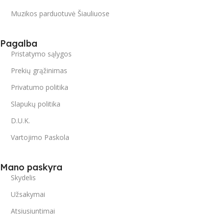
Muzikos parduotuvė Šiauliuose
Pagalba
Pristatymo sąlygos
Prekių grąžinimas
Privatumo politika
Slapukų politika
D.U.K.
Vartojimo Paskola
Mano paskyra
Skydelis
Užsakymai
Atsiusiuntimai