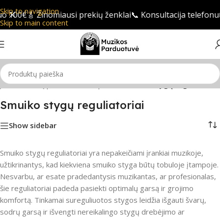
Skip to navigation
 100€
🎸 Žinomiausi prekių ženklai
📞 Konsultacija telefonu

Skip to main content
ų instrumentų priedai
/
Smuiko priedai
/
Smuiko stygų reguliatoriai
Smuiko stygų reguliatoriai
Show sidebar
Smuiko stygų reguliatoriai yra nepakeičiami įrankiai muzikoje,
užtikrinantys, kad kiekviena smuiko styga būtų tobuloje įtampoje.
Nesvarbu, ar esate pradedantysis muzikantas, ar profesionalas,
šie reguliatoriai padeda pasiekti optimalų garsą ir grojimo
komfortą. Tinkamai sureguliuotos stygos leidžia išgauti švarų,
sodrų garsą ir išvengti nereikalingo stygų drebėjimo ar