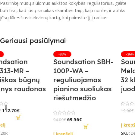
Pasirinkę mūsų siūlomus aukštos kokybės reguliatorius, galite
būti tikri, kad jūsų smuikas skambės taip, kaip norite, ir atitiks
jūsų lūkesčius kiekvieną kartą, kai paimsite jį į rankas.
Geriausi pasiūlymai
-26%
-30%
Soundsation
Akustinės gitaros
Melody Key 32-BK –
krepšys džiunglių
32 klavišų melodika
žalia
juoda
42.14
€
60.20
€
14.06
€
19.00
€
Į krepšelį
SKU:
SOU0031
Į krepšelį
SKU:
D890D