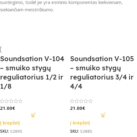
sustingimo, todėl jie yra esminis komponentas kiekvienam,
siekiančiam meistriškumo.
Soundsation V-104
Soundsation V-105
– smuiko stygų
– smuiko stygų
reguliatorius 1/2 ir
reguliatorius 3/4 ir
1/8
4/4
21.00
€
21.00
€
Į krepšelį
Į krepšelį
SKU:
S289S
SKU:
S288S