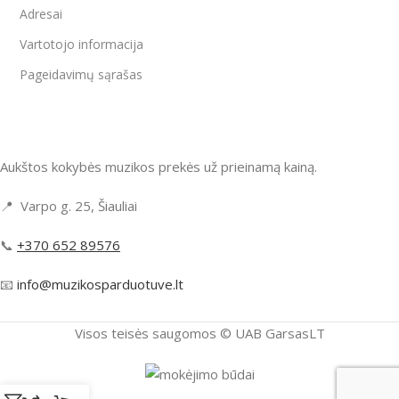
Adresai
Vartotojo informacija
Pageidavimų sąrašas
Aukštos kokybės muzikos prekės už prieinamą kainą.
📍 Varpo g. 25, Šiauliai
📞
+370 652 89576
📧
info@muzikosparduotuve.lt
Visos teisės saugomos ©️ UAB GarsasLT