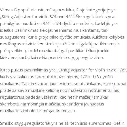
Vienas iš populiariausių mūsų produktų šioje kategorijoje yra
„String Adjuster for violin 3/4 and 4/4“. Šis reguliatorius yra
pritaikytas naudoti su 3/4 ir 4/4 dydžio smuikais, todėl jis yra
idealus pasirinkimas tiek jaunesniems muzikantams, tiek
suaugusiems, kurie groja pilno dydžio smuikais. Aukštos kokybės
medžiagos ir tvirta konstrukcija užtikrina ilgalaikį patikimumą ir
puikų veikimą, todėl muzikantai gali pasikliauti šiuo įrankiu
kiekvieną kartą, kai reikia precizinio stygų reguliavimo.
Kitas puikus pasirinkimas yra „String adjuster for violin 1/2 e 1/8“,
kuris yra sukurtas specialiai mažesniems, 1/2 ir 1/8 dydžio
smuikams. Tai itin svarbu jauniesiems smuikininkams, kurie dažnai
pradeda savo muzikinę kelionę nuo mažesnių instrumentų. Šis
reguliatorius padeda užtikrinti, kad net ir mažieji smuikai
skambėtų harmoningai ir aiškiai, skatindami jaunuosius
muzikantus tobulėti ir mėgautis muzika.
Smuiko stygų reguliatoriai yra ne tik techninis sprendimas, bet ir