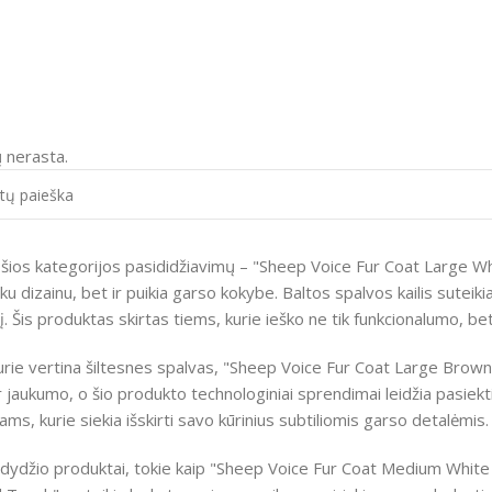
 nerasta.
 šios kategorijos pasididžiavimų – "Sheep Voice Fur Coat Large Whi
ku dizainu, bet ir puikia garso kokybe. Baltos spalvos kailis suteik
 Šis produktas skirtas tiems, kurie ieško ne tik funkcionalumo, bet i
urie vertina šiltesnes spalvas, "Sheep Voice Fur Coat Large Brown
r jaukumo, o šio produkto technologiniai sprendimai leidžia pasie
ms, kurie siekia išskirti savo kūrinius subtiliomis garso detalėmis.
o dydžio produktai, tokie kaip "Sheep Voice Fur Coat Medium Whi