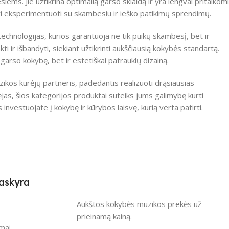
ems. Jie užtikrina optimalią garso sklaidą ir yra lengvai pritaikomi
ori eksperimentuoti su skambesiu ir ieško patikimų sprendimų.
technologijas, kurios garantuoja ne tik puikų skambesį, bet ir
kti ir išbandyti, siekiant užtikrinti aukščiausią kokybės standartą.
ą garso kokybę, bet ir estetiškai patrauklų dizainą.
uzikos kūrėjų partneris, padedantis realizuoti drąsiausias
ėjas, šios kategorijos produktai suteiks jums galimybę kurti
ūs investuojate į kokybę ir kūrybos laisvę, kurią verta patirti.
askyra
Aukštos kokybės muzikos prekės už
i
prieinamą kainą.
imai