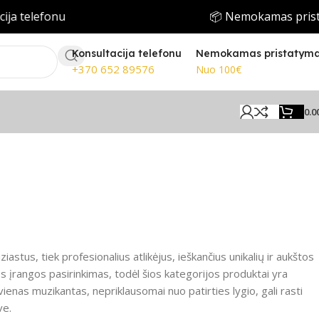
ja telefonu
📦 Nemokamas prist
Konsultacija telefonu
Nemokamas pristatym
+370 652 89576
Nuo 100€
0.0
ziastus, tiek profesionalius atlikėjus, ieškančius unikalių ir aukštos
 įrangos pasirinkimas, todėl šios kategorijos produktai yra
kvienas muzikantas, nepriklausomai nuo patirties lygio, gali rasti
ve.