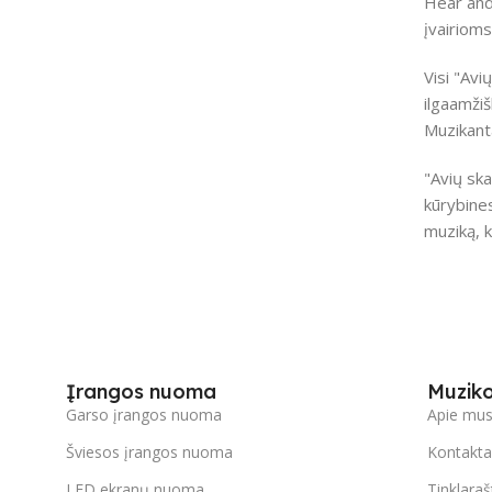
Hear and 
įvairioms
Visi "Avi
ilgaamžiš
Muzikanta
"Avių ska
kūrybines
muziką, k
Įrangos nuoma
Muzik
Garso įrangos nuoma
Apie mu
Šviesos įrangos nuoma
Kontakta
LED ekranų nuoma
Tinklaraš