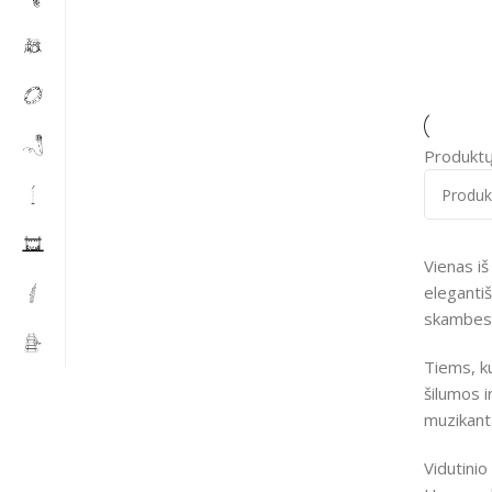
Produktų
Vienas iš
elegantiš
skambesį.
Tiems, k
šilumos i
muzikanta
Vidutini