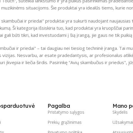
Touch", suteikia lankstumo ir yra puikus pasirinkimas pradedantiesi
 muzikinėms situacijoms. Šie produktai yra idealūs tiems, kurie n
ų skambučiai ir priedai" produktai yra sukurti naudojant naujausias 
kumą. Ši kategorija išsiskiria tuo, kad produktai yra kruopščiai parin
i gali būti tikri, kad investuodami į šią įrangą, jie gaus ne tik puiki
mbučiai ir priedai" – tai daugiau nei tiesiog techninė įranga. Tai m
 vizijas. Nesvarbu, ar esate pradedantysis, ar profesionalus atlik
uri įkvepia ir liečia širdis. Pasirinkę "Avių skambučius ir priedus", j
osparduotuvė
Pagalba
Mano p
s
Pristatymo sąlygos
Skydelis
i
Prekių grąžinimas
Užsakyma
tis
Privatumo politika
Atsiusiunt