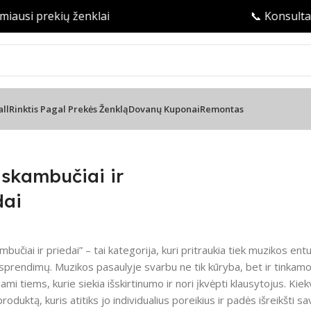
iausi prekių ženklai
📞 Konsultaci
all
Rinktis Pagal Prekės Ženklą
Dovanų Kuponai
Remontas
ai
 skambučiai ir
dai
mbučiai ir priedai” – tai kategorija, kuri pritraukia tiek muzikos entu
prendimų. Muzikos pasaulyje svarbu ne tik kūryba, bet ir tinkamos
ami tiems, kurie siekia išskirtinumo ir nori įkvėpti klausytojus. Kie
roduktą, kuris atitiks jo individualius poreikius ir padės išreikšti sa