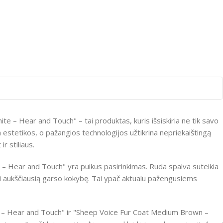
te – Hear and Touch" – tai produktas, kuris išsiskiria ne tik savo
ia estetikos, o pažangios technologijos užtikrina nepriekaištingą
r stiliaus.
 – Hear and Touch" yra puikus pasirinkimas. Ruda spalva suteikia
kti aukščiausią garso kokybę. Tai ypač aktualu pažengusiems
te – Hear and Touch" ir "Sheep Voice Fur Coat Medium Brown –