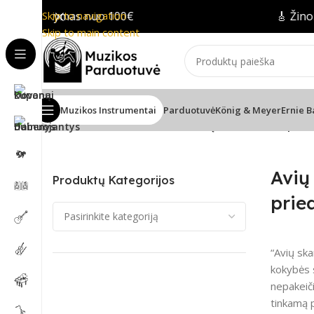
 pristatymas nuo 100€
Skip to navigation
🎸 Žinom
Skip to main content
Muzikos Instrumentai
Parduotuvė
König & Meyer
Ernie B
Pradžia
/
Garso efektai vaikams
/
Avių skambučiai ir pried
Avių
Produktų Kategorijos
prie
“Avių ska
kokybės s
nepakeiči
tinkamą p