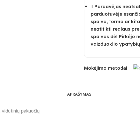
Pardavėjas neatsako
parduotuvėje esanči
spalva, forma ar kita
neatitikti realaus pre
spalvos dėl Pirkėjo
vaizduoklio ypatybių
Mokėjimo metodai
APRAŠYMAS
2 vidutinių pakuočių