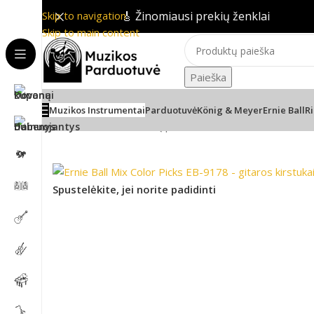
Skip to navigation
🎸 Žinomiausi prekių ženklai
Skip to main content
Paieška
Muzikos Instrumentai
Parduotuvė
König & Meyer
Ernie Ball
Ri
Pradžia
/
Gitaros
/
Gitarų priedai
/
Ernie Ball Mix Color P
Spustelėkite, jei norite padidinti