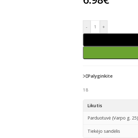
-
+
Palyginkite
18
Likutis
Parduotuvė (Varpo g. 25
Tiekėjo sandėlis