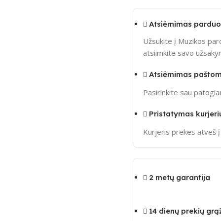
Atsiėmimas parduo
Užsukite į Muzikos pard
atsiimkite savo užsak
Atsiėmimas pašto
Pasirinkite sau patogi
Pristatymas kurjeri
Kurjeris prekes atveš 
2 metų garantija
14 dienų prekių grą