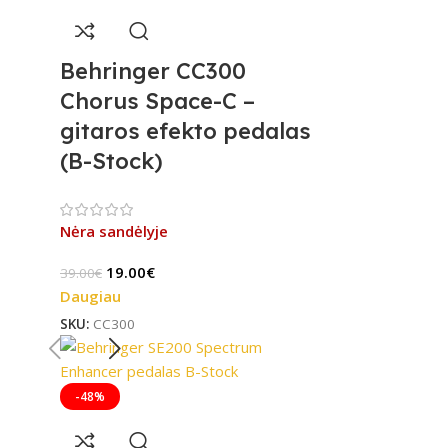
Behringer CC300
Chorus Space-C –
gitaros efekto pedalas
(B-Stock)
Nėra sandėlyje
19.00
€
39.00
€
Daugiau
SKU:
CC300
-48%