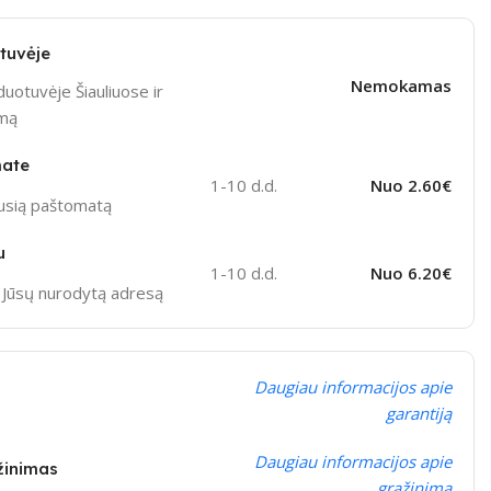
tuvėje
Nemokamas
uotuvėje Šiauliuose ir
ymą
mate
1-10 d.d.
Nuo 2.60€
ausią paštomatą
u
1-10 d.d.
Nuo 6.20€
į Jūsų nurodytą adresą
Daugiau informacijos apie
garantiją
Daugiau informacijos apie
žinimas
grąžinimą