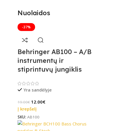
Nuolaidos
-37%
Behringer AB100 – A/B
instrumentų ir
stiprintuvų jungiklis
Yra sandėlyje
12.00
€
19.00
€
Į krepšelį
SKU:
AB100