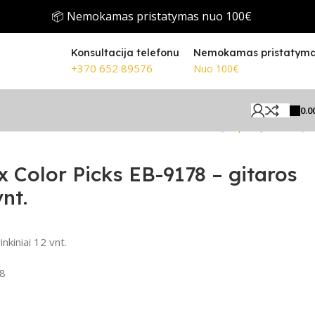
📦 Nemokamas pristatymas nuo 100€
Konsultacija telefonu
Nemokamas pristatym
+370 652 89576
Nuo 100€
0.0
Grįžti prie produktų
x Color Picks EB-9178 – gitaros
vnt.
inkiniai 12 vnt.
8