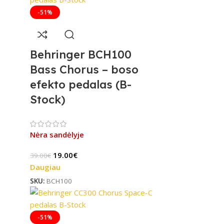
-51%
Behringer BCH100
Bass Chorus – boso
efekto pedalas (B-
Stock)
Nėra sandėlyje
19.00
€
39.00
€
Daugiau
SKU:
BCH100
-51%