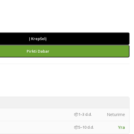
Į Krepšelį
Pirkti Dabar
)
Neturime
📦
1–3 d.d.
Yra
📦
5–10 d.d.