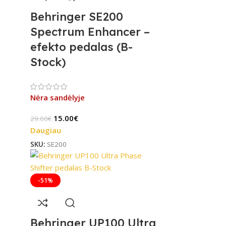
Behringer SE200
Spectrum Enhancer –
efekto pedalas (B-
Stock)
Nėra sandėlyje
15.00
€
29.00
€
Daugiau
SKU:
SE200
-51%
Behringer UP100 Ultra