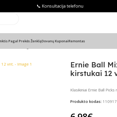
📞 Konsultacija telefonu
nktis Pagal Prekės Ženklą
Dovanų Kuponai
Remontas
icks EB-9178 – gitaros kirstukai 12 vnt.
Ernie Ball Mi
kirstukai 12 
Klasikiniai Ernie Ball Picks r
Produkto kodas:
110917
6.98
€