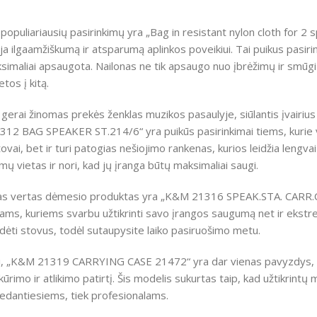
 populiariausių pasirinkimų yra „Bag in resistant nylon cloth for 2 
a ilgaamžiškumą ir atsparumą aplinkos poveikiui. Tai puikus pasirinki
imaliai apsaugota. Nailonas ne tik apsaugo nuo įbrėžimų ir smūgių,
etos į kitą.
gerai žinomas prekės ženklas muzikos pasaulyje, siūlantis įvair
2 BAG SPEAKER ST.214/6“ yra puikūs pasirinkimai tiems, kurie vert
ovai, bet ir turi patogias nešiojimo rankenas, kurios leidžia lengvai
ų vietas ir nori, kad jų įranga būtų maksimaliai saugi.
as vertas dėmesio produktas yra „K&M 21316 SPEAK.STA. CARR.CASE
ms, kuriems svarbu užtikrinti savo įrangos saugumą net ir ekstrema
 įdėti stovus, todėl sutaupysite laiko pasiruošimo metu.
ai, „K&M 21319 CARRYING CASE 21472“ yra dar vienas pavyzdys, kai
ūrimo ir atlikimo patirtį. Šis modelis sukurtas taip, kad užtikrint
dedantiesiems, tiek profesionalams.