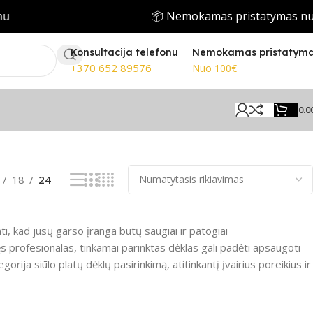
u
📦 Nemokamas pristatymas nuo
Konsultacija telefonu
Nemokamas pristatym
+370 652 89576
Nuo 100€
0.0
Rodomi visi rezultatai: 5
18
24
i, kad jūsų garso įranga būtų saugiai ir patogiai
profesionalas, tinkamai parinktas dėklas gali padėti apsaugoti
rija siūlo platų dėklų pasirinkimą, atitinkantį įvairius poreikius ir