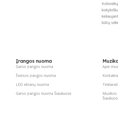
Kolonėlių
kokybišką
keliaujan
būtų sėk
Įrangos nuoma
Muzik
Garso įrangos nuoma
Apie mu
Šviesos įrangos nuoma
Kontakta
LED ekranų nuoma
Tinklaraš
Garso įrangos nuoma Šiauliuose
Muzikos 
Šiauliuos