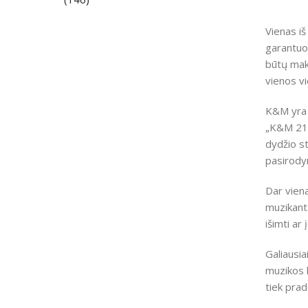
Vienas iš
garantuoj
būtų maks
vienos vi
K&M yra 
„K&M 2131
dydžio st
pasirodym
Dar vien
muzikanta
išimti ar
Galiausi
muzikos k
tiek pra