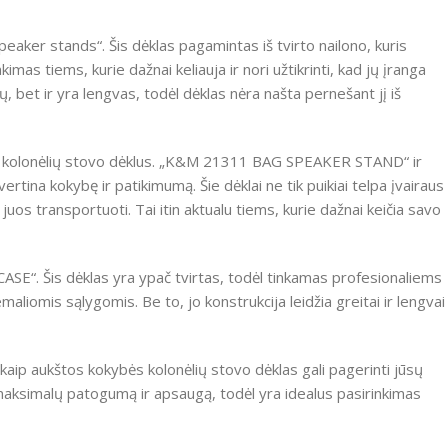
speaker stands“. Šis dėklas pagamintas iš tvirto nailono, kuris
mas tiems, kurie dažnai keliauja ir nori užtikrinti, kad jų įranga
 bet ir yra lengvas, todėl dėklas nėra našta pernešant jį iš
ius kolonėlių stovo dėklus. „K&M 21311 BAG SPEAKER STAND“ ir
ina kokybę ir patikimumą. Šie dėklai ne tik puikiai telpa įvairaus
 juos transportuoti. Tai itin aktualu tiems, kurie dažnai keičia savo
“. Šis dėklas yra ypač tvirtas, todėl tinkamas profesionaliems
liomis sąlygomis. Be to, jo konstrukcija leidžia greitai ir lengvai
p aukštos kokybės kolonėlių stovo dėklas gali pagerinti jūsų
ų maksimalų patogumą ir apsaugą, todėl yra idealus pasirinkimas