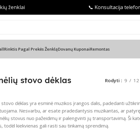
ų ženklai
📞 Konsultacija telefon
all
Rinktis Pagal Prekės Ženklą
Dovanų Kuponai
Remontas
 stovo dėklas
nėlių stovo dėklas
Rodyti
9
12
 stovo dėklas yra esminė muzikos įrangos dalis, padedanti užtikrint
tuojama. Nesvarbu, ar esate pradedantysis muzikantas, ar patyręs 
nėlių stovus nuo pažeidimų ir palengvinti jų transportavimą. Ši katego
, todėl kiekvienas gali rasti sau tinkamą sprendimą.