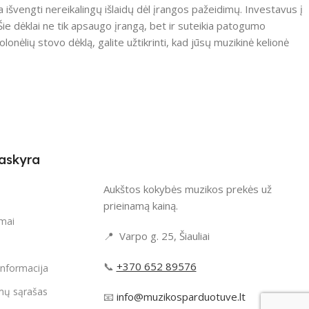
 išvengti nereikalingų išlaidų dėl įrangos pažeidimų. Investavus į
 Šie dėklai ne tik apsaugo įrangą, bet ir suteikia patogumo
lonėlių stovo dėklą, galite užtikrinti, kad jūsų muzikinė kelionė
askyra
Aukštos kokybės muzikos prekės už
i
prieinamą kainą.
imai
📍 Varpo g. 25, Šiauliai
📞
+370 652 89576
informacija
mų sąrašas
📧
info@muzikosparduotuve.lt