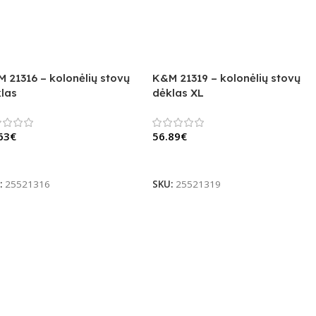
 21316 – kolonėlių stovų
K&M 21319 – kolonėlių stovų
las
dėklas XL
63
€
56.89
€
Krepšelį
Į Krepšelį
:
25521316
SKU:
25521319