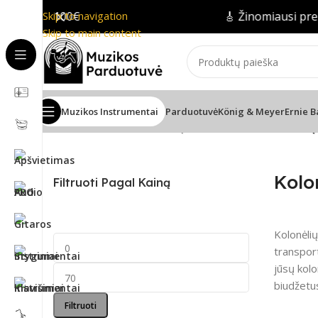
mas nuo 100€
Skip to navigation
🎸 Žinomiausi preki
Skip to main content
Muzikos Instrumentai
Parduotuvė
König & Meyer
Ernie B
Pradžia
/
PRO Audio
/
Kolonėlių stovai ir laikikliai
/
Kolonėlių
Kolo
Filtruoti Pagal Kainą
Kolonėlių
transpor
jūsų kolo
biudžetus
Filtruoti