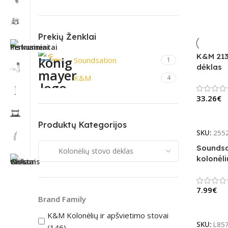
Prekių Ženklai
K&M 2131
Soundsation
1
dėklas
K&M
4
33.26
€
Į Krepše
Produktų Kategorijos
SKU:
255
Soundsa
kolonėli
nailono
7.99
€
Brand Family
Į Krepše
K&M Kolonėlių ir apšvietimo stovai
SKU:
L85
(146)