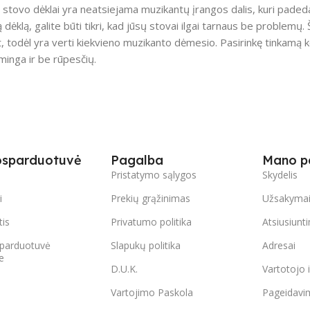
 stovo dėklai yra neatsiejama muzikantų įrangos dalis, kuri padeda
 dėklą, galite būti tikri, kad jūsų stovai ilgai tarnaus be problemų.
t, todėl yra verti kiekvieno muzikanto dėmesio. Pasirinkę tinkamą ko
minga ir be rūpesčių.
osparduotuvė
Pagalba
Mano p
s
Pristatymo sąlygos
Skydelis
i
Prekių grąžinimas
Užsakyma
tis
Privatumo politika
Atsiusiunt
parduotuvė
Slapukų politika
Adresai
e
D.U.K.
Vartotojo 
Vartojimo Paskola
Pageidavi