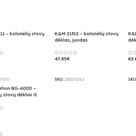
1 – kolonėlių stovų
K&M 21312 – kolonėlių stovų
K&M
dėklas, juodas
dėk
47.05
€
63.
lį
Į Krepšelį
Į 
21311
SKU:
25521312
SKU
tion BG-600D –
ų stovų dėklas iš
lį
7L