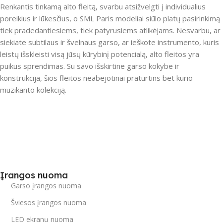
Renkantis tinkamą alto fleitą, svarbu atsižvelgti į individualius
poreikius ir lūkesčius, o SML Paris modeliai siūlo platų pasirinkimą
tiek pradedantiesiems, tiek patyrusiems atlikėjams. Nesvarbu, ar
siekiate subtilaus ir švelnaus garso, ar ieškote instrumento, kuris
leistų išskleisti visą jūsų kūrybinį potencialą, alto fleitos yra
puikus sprendimas. Su savo išskirtine garso kokybe ir
konstrukcija, šios fleitos neabejotinai praturtins bet kurio
muzikanto kolekciją.
Įrangos nuoma
Garso įrangos nuoma
Šviesos įrangos nuoma
LED ekranų nuoma