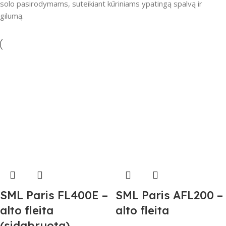
solo pasirodymams, suteikiant kūriniams ypatingą spalvą ir
gilumą.
SML Paris FL400E –
SML Paris AFL200 –
alto fleita
alto fleita
(sidabruota)