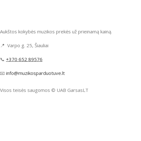
Aukštos kokybės muzikos prekės už prieinamą kainą.
📍 Varpo g. 25, Šiauliai
📞
+370 652 89576
📧
info@muzikosparduotuve.lt
Visos teisės saugomos ©️ UAB GarsasLT