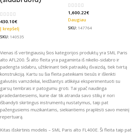
1,600.22
€
Daugiau
430.10
€
SKU:
147764
Į krepšelį
SKU:
140535
Vienas iš vertingiausių šios kategorijos produktų yra SML Paris
alto AFL200. Ši alto fleita yra pagaminta iš nikelio-sidabro ir
padengta sidabru, užtikrinant tiek patrauklų išvaizdą, tiek tvirtą
konstrukciją. Kartu su šia fleita pateikiami tiesūs ir išlenkti
galvutės vamzdeliai, leidžiantys atlikėjui eksperimentuoti su
garsų tembrais ir patogumu groti. Tai ypač naudinga
pradedantiesiems, kurie dar tik atranda savo stilių ir nori
išbandyti skirtingus instrumentų nustatymus, taip pat
pažengusiems muzikantams, siekiantiems praplėsti savo meninį
repertuarą.
Kitas išskirtinis modelis – SML Paris alto FL400E. Ši fleita taip pat