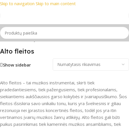
Skip to navigation
Skip to main content
 prekių ženklai
📞 Konsultacija telefonu
📦 Nemokamas prist
Pradžia
/
Pučiamieji instrumentai
/
Fleitos
/
Alto fleitos
Alto fleitos
Show sidebar
Alto fleitos – tai muzikos instrumentai, skirti tiek
pradedantiesiems, tiek pažengusiems, tiek profesionalams,
siekiantiems aukščiausios garso kokybės ir įvairiapusiškumo. Šios
fleitos išsiskiria savo unikaliu tonu, kuris yra švelnesnis ir giliau
rezonuoja nei įprastos koncertinės fleitos, todėl jos yra itin
vertinamos įvairių muzikos žanrų atlikėjų. Alto fleitos gali būti
puikus pasirinkimas tiek kamerinės muzikos ansambliams, tiek