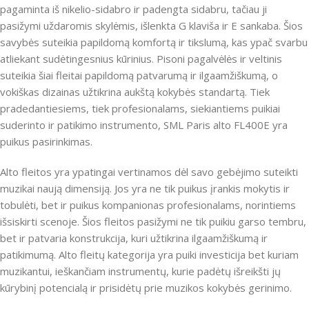
pagaminta iš nikelio-sidabro ir padengta sidabru, tačiau ji
pasižymi uždaromis skylėmis, išlenkta G klaviša ir E sankaba. Šios
savybės suteikia papildomą komfortą ir tikslumą, kas ypač svarbu
atliekant sudėtingesnius kūrinius. Pisoni pagalvėlės ir veltinis
suteikia šiai fleitai papildomą patvarumą ir ilgaamžiškumą, o
vokiškas dizainas užtikrina aukštą kokybės standartą. Tiek
pradedantiesiems, tiek profesionalams, siekiantiems puikiai
suderinto ir patikimo instrumento, SML Paris alto FL400E yra
puikus pasirinkimas.
Alto fleitos yra ypatingai vertinamos dėl savo gebėjimo suteikti
muzikai naują dimensiją. Jos yra ne tik puikus įrankis mokytis ir
tobulėti, bet ir puikus kompanionas profesionalams, norintiems
išsiskirti scenoje. Šios fleitos pasižymi ne tik puikiu garso tembru,
bet ir patvaria konstrukcija, kuri užtikrina ilgaamžiškumą ir
patikimumą. Alto fleitų kategorija yra puiki investicija bet kuriam
muzikantui, ieškančiam instrumentų, kurie padėtų išreikšti jų
kūrybinį potencialą ir prisidėtų prie muzikos kokybės gerinimo.