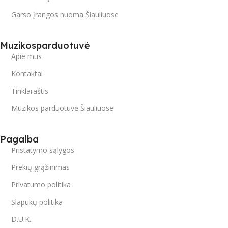
Garso įrangos nuoma Šiauliuose
Muzikosparduotuvė
Apie mus
Kontaktai
Tinklaraštis
Muzikos parduotuvė Šiauliuose
Pagalba
Pristatymo sąlygos
Prekių grąžinimas
Privatumo politika
Slapukų politika
D.U.K.