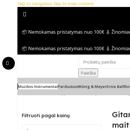
Skip to navigation
Skip to main content
📦 Nemokamas pristatymas nuo 100€
🎸 Žinomia
📦 Nemokamas pristatymas nuo 100€
🎸 Žinomia
Paieška
Muzikos Instrumentai
Parduotuvė
König & Meyer
Ernie Ball
Rin
Pradžia
/
Gitaros
/
Gitarų priedai
/
Gitaros pedalai
/
Gitaros 
Gita
Filtruoti pagal kainą
mait