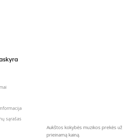
askyra
i
imai
informacija
mų sąrašas
Aukštos kokybės muzikos prekės už
prieinamą kainą.