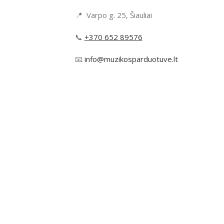
📍 Varpo g. 25, Šiauliai
📞
+370 652 89576
📧
info@muzikosparduotuve.lt