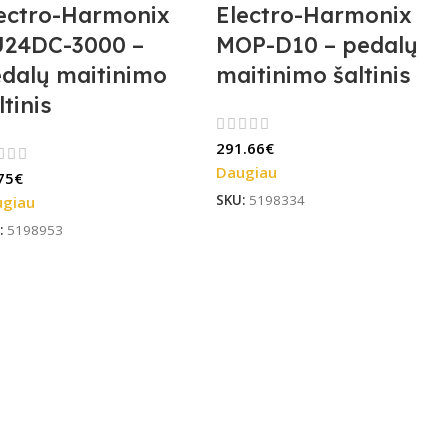
ectro-Harmonix
Electro-Harmonix
U24DC-3000 –
MOP-D10 – pedalų
dalų maitinimo
maitinimo šaltinis
ltinis
291.66
€
Daugiau
75
€
SKU:
5198334
ugiau
:
5198953