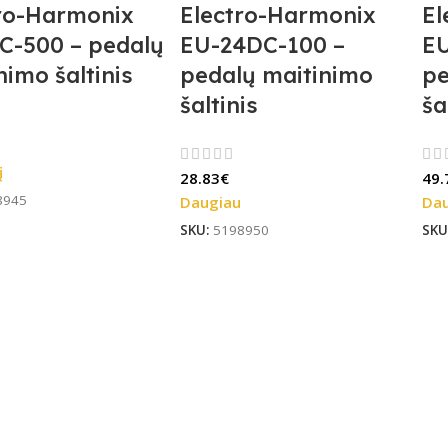
ro-Harmonix
Electro-Harmonix
El
C-500 – pedalų
EU-24DC-100 –
E
nimo šaltinis
pedalų maitinimo
pe
šaltinis
ša
į
28.83
€
49.
8945
Daugiau
Da
SKU:
5198950
SKU