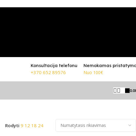
Konsultacija telefonu
Nemokamas pristatym
+370 652 89576
Nuo 100€
0.0
Rodomi visi rezultatai: 8
Rodyti
9
12
18
24