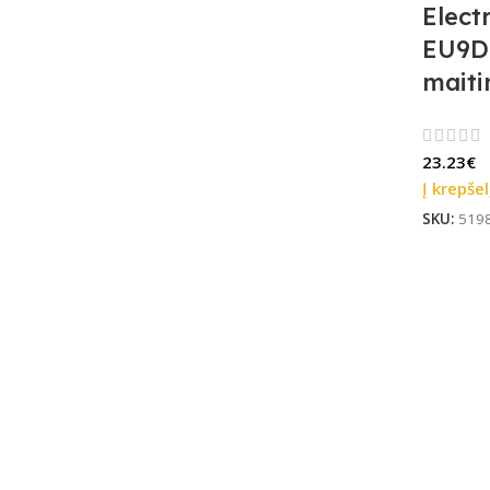
Elect
EU9D
maiti
23.23
€
Į krepšel
SKU:
519