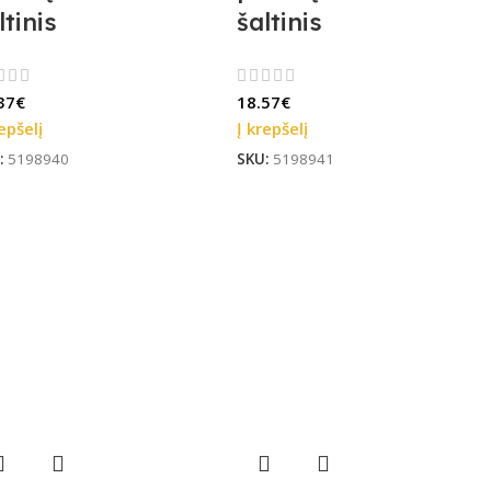
ltinis
šaltinis
37
€
18.57
€
epšelį
Į krepšelį
:
5198940
SKU:
5198941