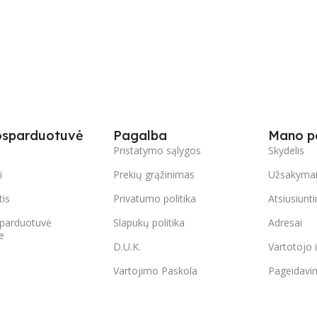
osparduotuvė
Pagalba
Mano p
s
Pristatymo sąlygos
Skydelis
i
Prekių grąžinimas
Užsakyma
tis
Privatumo politika
Atsiusiunt
parduotuvė
Slapukų politika
Adresai
e
D.U.K.
Vartotojo 
Vartojimo Paskola
Pageidavi