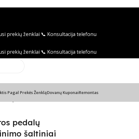
usi prekių ženklai
📞 Konsultacija telefonu
usi prekių ženklai
📞 Konsultacija telefonu
ktis Pagal Prekės Ženklą
Dovanų Kuponai
Remontas
pedalų maitinimo šaltiniai
ros pedalų
inimo šaltiniai