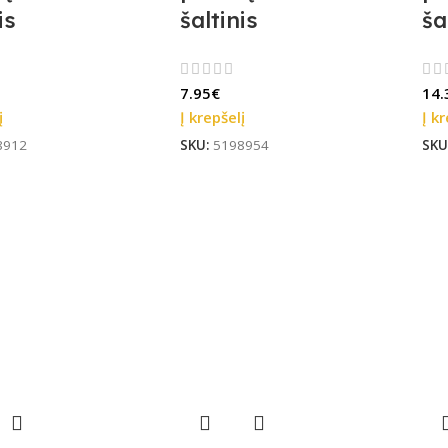
is
šaltinis
ša
7.95
€
14.
į
Į krepšelį
Į kr
8912
SKU:
5198954
SKU