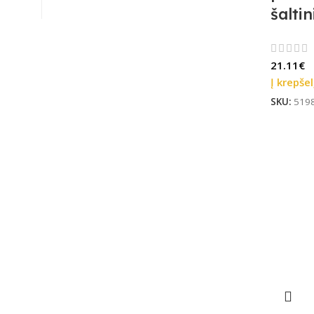
šaltin
21.11
€
Į krepšel
SKU:
519