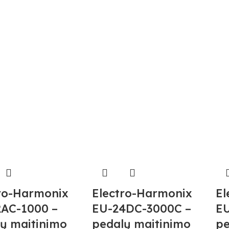
ro-Harmonix
Electro-Harmonix
El
2AC-1000 –
EU-24DC-3000C –
EU
ų maitinimo
pedalų maitinimo
pe