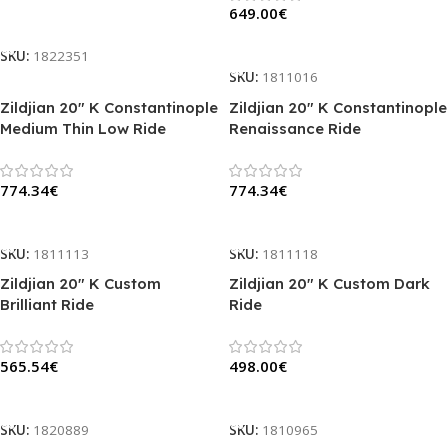
649.00
€
Į Krepšelį
Į Krepšelį
SKU:
1822351
SKU:
1811016
Zildjian 20″ K Constantinople
Zildjian 20″ K Constantinople
Medium Thin Low Ride
Renaissance Ride
774.34
€
774.34
€
Į Krepšelį
Į Krepšelį
SKU:
1811113
SKU:
1811118
Zildjian 20″ K Custom
Zildjian 20″ K Custom Dark
Brilliant Ride
Ride
565.54
€
498.00
€
Į Krepšelį
Į Krepšelį
SKU:
1820889
SKU:
1810965