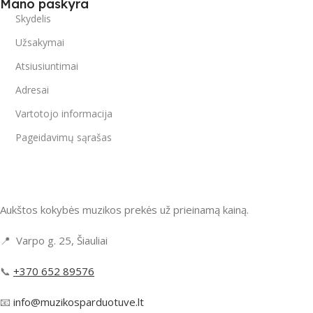
Mano paskyra
Skydelis
Užsakymai
Atsiusiuntimai
Adresai
Vartotojo informacija
Pageidavimų sąrašas
Aukštos kokybės muzikos prekės už prieinamą kainą.
📍 Varpo g. 25, Šiauliai
📞
+370 652 89576
📧
info@muzikosparduotuve.lt