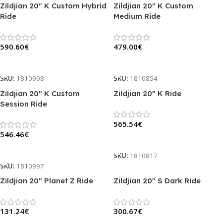
Zildjian 20″ K Custom Hybrid
Zildjian 20″ K Custom
Ride
Medium Ride
590.60
€
479.00
€
Į Krepšelį
Į Krepšelį
SKU:
1810998
SKU:
1810854
Zildjian 20″ K Custom
Zildjian 20″ K Ride
Session Ride
565.54
€
546.46
€
Į Krepšelį
Į Krepšelį
SKU:
1810817
SKU:
1810997
Zildjian 20″ Planet Z Ride
Zildjian 20″ S Dark Ride
131.24
€
300.67
€