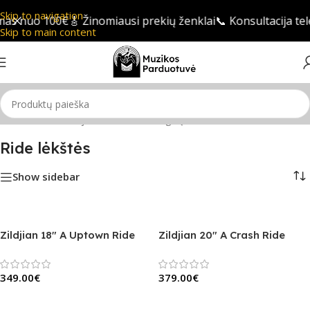
Skip to navigation
as nuo 100€
🎸 Žinomiausi prekių ženklai
📞 Konsultacija tel
Skip to main content
Pradžia
/
Mušamieji instrumentai
/
Būgnų lėkštės
/
Ride lėkštės
Ride lėkštės
Show sidebar
Zildjian 18″ A Uptown Ride
Zildjian 20″ A Crash Ride
349.00
€
379.00
€
Į Krepšelį
Į Krepšelį