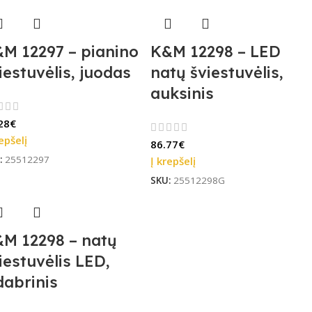
M 12297 – pianino
K&M 12298 – LED
iestuvėlis, juodas
natų šviestuvėlis,
auksinis
28
€
epšelį
86.77
€
:
25512297
Į krepšelį
SKU:
25512298G
M 12298 – natų
iestuvėlis LED,
dabrinis