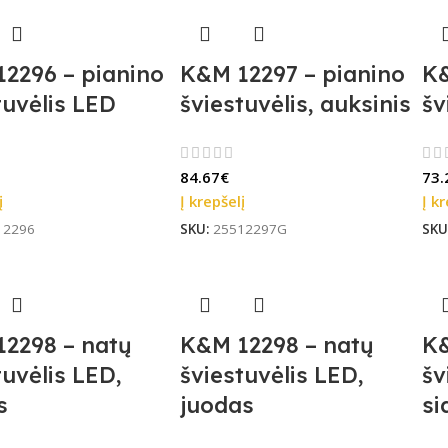
2296 – pianino
K&M 12297 – pianino
K&
tuvėlis LED
šviestuvėlis, auksinis
šv
84.67
€
73.
į
Į krepšelį
Į kr
12296
SKU:
25512297G
SKU
2298 – natų
K&M 12298 – natų
K&
tuvėlis LED,
šviestuvėlis LED,
šv
s
juodas
si