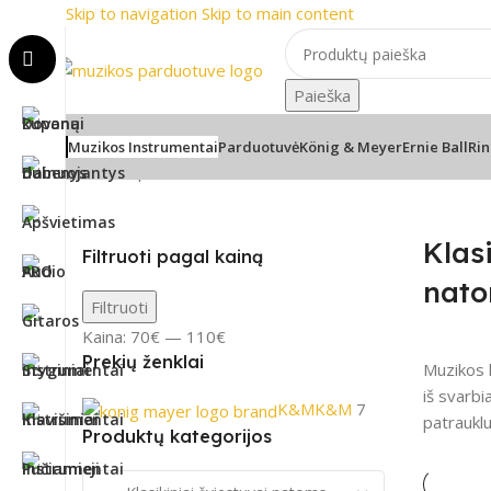
Skip to navigation
Skip to main content
ių ženklai
📞 Konsultacija telefon
Paieška
Muzikos Instrumentai
Parduotuvė
König & Meyer
Ernie Ball
Rin
Pradžia
/
Apšvietimas
/
Šviestuvai natoms
/
Klasikiniai švi
Klas
Filtruoti pagal kainą
nat
Filtruoti
Kaina:
70€
—
110€
Prekių ženklai
Muzikos k
iš svarbi
K&M
K&M
7
patrauklu
Produktų kategorijos