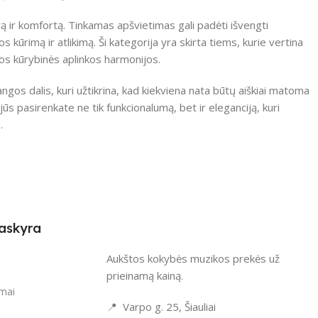
rą ir komfortą. Tinkamas apšvietimas gali padėti išvengti
os kūrimą ir atlikimą. Ši kategorija yra skirta tiems, kurie vertina
os kūrybinės aplinkos harmonijos.
gos dalis, kuri užtikrina, kad kiekviena nata būtų aiškiai matoma
jūs pasirenkate ne tik funkcionalumą, bet ir eleganciją, kuri
.
askyra
Aukštos kokybės muzikos prekės už
i
prieinamą kainą.
imai
📍 Varpo g. 25, Šiauliai