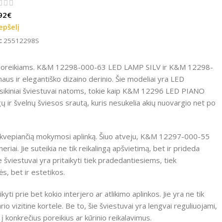
92
€
epšelį
:
25512298S
iems poreikiams. K&M 12298-000-63 LED LAMP SILV ir K&M 12298-
s ir elegantiško dizaino derinio. Šie modeliai yra LED
asikiniai šviestuvai natoms, tokie kaip K&M 12296 LED PIANO
gų ir švelnų šviesos srautą, kuris nesukelia akių nuovargio net po
 ir įkvepiančią mokymosi aplinką. Šiuo atveju, K&M 12297-000-55
Jie suteikia ne tik reikalingą apšvietimą, bet ir prideda
e šviestuvai yra pritaikyti tiek pradedantiesiems, tiek
s, bet ir estetikos.
yti prie bet kokio interjero ar atlikimo aplinkos. Jie yra ne tik
rio vizitine kortele. Be to, šie šviestuvai yra lengvai reguliuojami,
į konkrečius poreikius ar kūrinio reikalavimus.