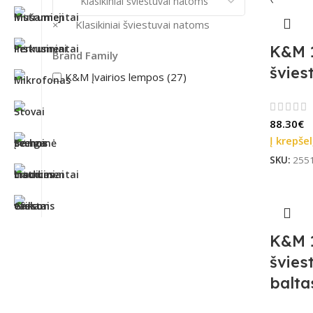
×
Klasikiniai šviestuvai natoms
K&M 1
Brand Family
švies
K&M Įvairios lempos (27)
88.30
€
Į krepšel
SKU:
255
K&M 1
švies
balta