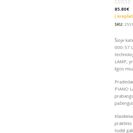
85.80
€
Į krepšel
SKU:
255
Šioje ka
000-57 L
technolo
LAMP, yra
ilgos muz
Pradedant
PIANO LA
prabangos
pažengusi
Klasikini
praktinis
todėl gal