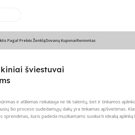
u
📦 Nemokamas pristatymas nu
ktis Pagal Prekės Ženklą
Dovanų Kuponai
Remontas
estuvai natoms
ikiniai šviestuvai
oms
ūrimas ir atlikimas reikalauja ne tik talentų, bet ir tinkamos aplin
ausių šio proceso sudedamųjų dalių yra tinkamas apšvietimas. Klasiki
s sprendimas, kuris padeda muzikantams susikurti idealią aplinką kū