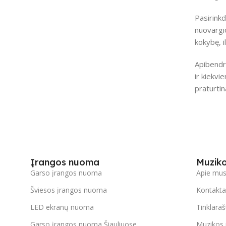
Pasirinkd
nuovargio
kokybę, i
Apibendri
ir kiekvi
praturti
Įrangos nuoma
Muzik
Garso įrangos nuoma
Apie mu
Šviesos įrangos nuoma
Kontakta
LED ekranų nuoma
Tinklaraš
Garso įrangos nuoma Šiauliuose
Muzikos 