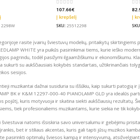
107.66
€
82.
į
Į krepšelį
Į kr
12298W
SKU:
25512298
SKU
tegorijoje rasite įvairių šviestuvų modelių, pritaikytų skirting
EDLAMP WHITE yra puikūs pasirinkimai tiems, kurie ieško modernau
gijos pagrindu, todėl pasižymi ilgaamžiškumu ir ekonomiškumu. Kl
 sukurti su aukščiausiais kokybės standartais, užtikrinančiais toly
ikos sesijos.
ieji muzikantai dažnai susiduria su iššūkiu, kaip sukurti patogią
MP BK ir K&M 12297-000-40 PIANOLAMP GLD yra idealūs partneriai. 
 pojūtį, kuris motyvuoja ir skatina siekti aukščiausių rezultatų. Ši
ems, tiek profesionaliems muzikantams, kurie siekia ne tik kokybė
ai šviestuvai natoms išsiskiria savo universalumu ir gebėjimu prisitaik
 įrankis, bet ir stiliaus akcentas, kuris gali tapti jūsų muzikos kamba
ite pasirinkti optimalų šviesos kampą ir intensyvumą, atsižvelgiant 