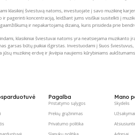
ami klasikinį šviestuvą natoms, investuojate į savo muzikinę karje
 ir pagerinti koncentraciją, leidžiant jums visiškai susitelkti į muzik
lgaamžiškumą ir nepakartojamą dizainą, kuris prisideda prie bendr
ndami, klasikiniai šviestuvai natoms yra neatsiejama muzikanto įran
enas garsas būtų puikiai išgirstas. Investuodami į šiuos šviestuvus, 
na jūsų muzikinę erdvę ir įkvėpia naujiems kūrybiniams aukštumams
osparduotuvė
Pagalba
Mano p
s
Pristatymo sąlygos
Skydelis
i
Prekių grąžinimas
Užsakyma
tis
Privatumo politika
Atsiusiunt
parduotuvė
Slapukų politika
Adresai