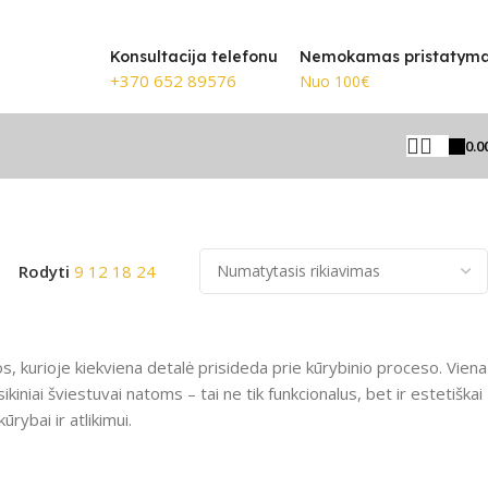
o 100€
🎸 Žinomiausi prekių ženkl
Konsultacija telefonu
Nemokamas pristatym
+370 652 89576
Nuo 100€
0.0
Rodomi visi rezultatai: 7
Rodyti
9
12
18
24
kos, kurioje kiekviena detalė prisideda prie kūrybinio proceso. Viena
niai šviestuvai natoms – tai ne tik funkcionalus, bet ir estetiškai
rybai ir atlikimui.