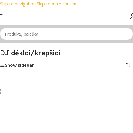
Skip to navigation
Skip to main content
 prekių ženklai
📞 Konsultacija telefonu
📦 Nemokamas prist
Pradžia
/
PRO Audio
/
DJ įranga
/
DJ dėklai/krepšiai
DJ dėklai/krepšiai
Show sidebar