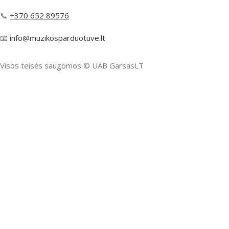
📞
+370 652 89576
📧
info@muzikosparduotuve.lt
Visos teisės saugomos ©️ UAB GarsasLT