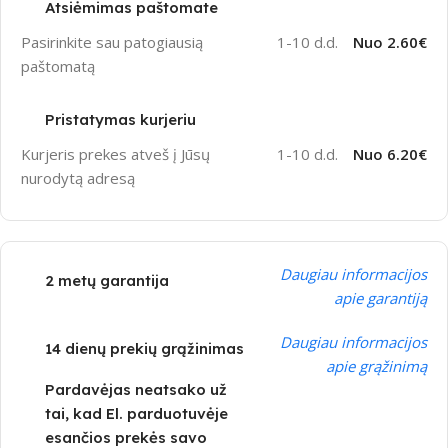
Atsiėmimas paštomate
Pasirinkite sau patogiausią
1-10 d.d.
Nuo 2.60€
paštomatą
Pristatymas kurjeriu
Kurjeris prekes atveš į Jūsų
1-10 d.d.
Nuo 6.20€
nurodytą adresą
Daugiau informacijos
2 metų garantija
apie garantiją
Daugiau informacijos
14 dienų prekių grąžinimas
apie grąžinimą
Pardavėjas neatsako už
tai, kad El. parduotuvėje
esančios prekės savo