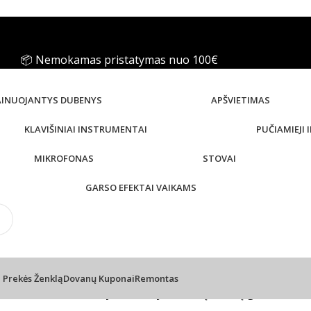
 Nemokamas pristatymas nuo 100€
AINUOJANTYS DUBENYS
APŠVIETIMAS
KLAVIŠINIAI INSTRUMENTAI
PUČIAMIEJI
MIKROFONAS
STOVAI
GARSO EFEKTAI VAIKAMS
l Prekės Ženklą
Dovanų Kuponai
Remontas
m Audio Sub 12 – aktyvus studijinis žemų dažnių garsiakalbis