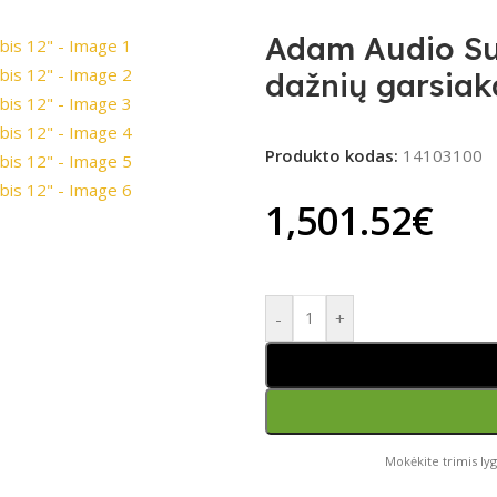
Adam Audio Sub
dažnių garsiaka
Produkto kodas:
14103100
1,501.52
€
-
+
Mokėkite trimis lyg