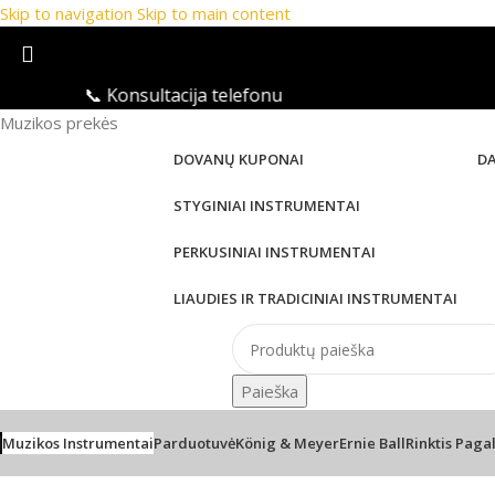
Skip to navigation
Skip to main content
📞 Konsultacija telefonu

Muzikos prekės
DOVANŲ KUPONAI
D
STYGINIAI INSTRUMENTAI
PERKUSINIAI INSTRUMENTAI
LIAUDIES IR TRADICINIAI INSTRUMENTAI
Paieška
Muzikos Instrumentai
Parduotuvė
König & Meyer
Ernie Ball
Rinktis Paga
Pradžia
/
PRO Audio
/
Garso kolonėlės
/
Monitorinės kolonėlės
/
Ada