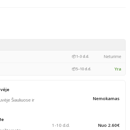
Neturime
📦
1–3 d.d.
Yra
📦
5–10 d.d.
vėje
Nemokamas
vėje Šiauliuose ir
te
1-10 d.d.
Nuo 2.60€