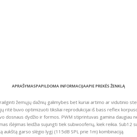
APRAŠYMAS
PAPILDOMA INFORMACIJA
APIE PREKĖS ŽENKLĄ
ilginti žemųjų dažnių galimybes bet kuriai artimo ar vidutinio ste
ųjų ritė buvo optimizuoti tiksliai reprodukcijai iš bass reflex kor
savo dosnaus dydžio ir formos. PWM stiprintuvas gamina daugiau ne
mas išėjimas leidžia sujungti tiek subwooferių, kiek reikia. Sub12 
tą aukštą garso slėgio lygį (115dB SPL prie 1m) kombinaciją.