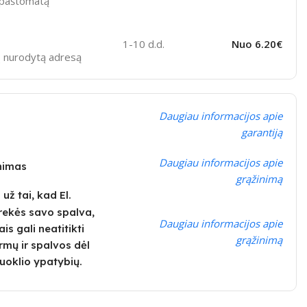
ą paštomatą
1-10 d.d.
Nuo 6.20€
sų nurodytą adresą
Daugiau informacijos apie
garantiją
Daugiau informacijos apie
inimas
grąžinimą
ž tai, kad El.
rekės savo spalva,
Daugiau informacijos apie
is gali neatitikti
grąžinimą
rmų ir spalvos dėl
uoklio ypatybių.