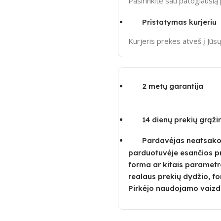
Pasirinkite sau patogiausi
Pristatymas kurjeriu
Kurjeris prekes atveš į Jū
2 metų garantija
14 dienų prekių grąž
Pardavėjas neatsako u
parduotuvėje esančios p
forma ar kitais parametra
realaus prekių dydžio, fo
Pirkėjo naudojamo vaizd