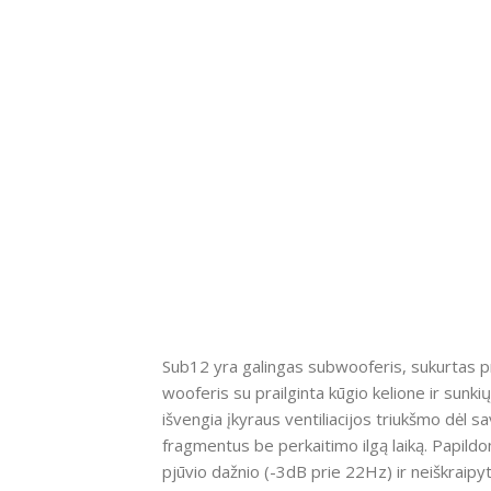
Sub12 yra galingas subwooferis, sukurtas pra
wooferis su prailginta kūgio kelione ir sunki
išvengia įkyraus ventiliacijos triukšmo dėl 
fragmentus be perkaitimo ilgą laiką. Papildo
pjūvio dažnio (-3dB prie 22Hz) ir neiškraipy