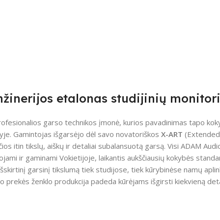
žinerijos etalonas studijinių monitor
rofesionalios garso technikos įmonė, kurios pavadinimas tapo koky
yje. Gamintojas išgarsėjo dėl savo novatoriškos
X-ART
(Extended 
čios itin tikslų, aiškų ir detaliai subalansuotą garsą. Visi ADAM A
jami ir gaminami Vokietijoje, laikantis aukščiausių kokybės standa
išskirtinį garsinį tikslumą tiek studijose, tiek kūrybinėse namų apl
io prekės ženklo produkcija padeda kūrėjams išgirsti kiekvieną deta