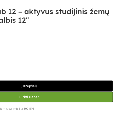
 12 – aktyvus studijinis žemų
lbis 12″
Į Krepšelį
Pirkti Dabar
iomis dalimis 3 x 500.51€