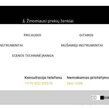
🎸 Žinomiausi prekių ženklai
PRO AUDIO
GITAROS
 INSTRUMENTAI
MUŠAMIEJI INSTRUMENTAI
SCENOS TECHNINĖ ĮRANGA
Konsultacija telefonu
Nemokamas pristatym
+370 652 89576
Nuo 100€
0.0
 12″
Grįžti prie produktų