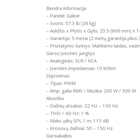
Bendra informacija
– Panelė: Galinė
– Svoris: 57.3 lb (26 kg)
– Aukštis x Plotis x Gylis: 23.5 (600 mm) x
– Garantija: 5 metai (2 metų garantija plius 
– Pristatymo turinys: Maitinimo laidas, vad
Garso įvesties jungtys
– Analoginės: XLR / RCA
– Įvesties impedansas: 10 kOhm
Stiprinimas
– Tipas: PWM
– Amp. galia RMS / Muzika: 200 W / 300 W
Akustika
– Dažnių atsakas: 22 Hz – 150 Hz
– THD > 60 Hz: 1 %
– Maks. pikų SPL 1 m: 115 dB
– Krosovų dažniai: 50 – 150 Hz
Garsiakalbis