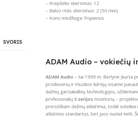
– Krepšelio skersmuo: 12
– Balso ritės skersmuo: 2 (50 mm)
– Kono medžiaga: Popierius
SVORIS
ADAM Audio – vokiečių in
ADAM Audio
– tai 1999 m. Berlyne įkurta p
prodiuserių ir muzikos kūrėjų visame pasaul
dažnių garsiakalbių technologijos, užtikrinan
profesionalių
S serijos
monitorių – projektuo
preciziškam dažnių atkūrimui, todėl suteikia 
atkūrimo standartus, bet juos nuolat kelti. Š