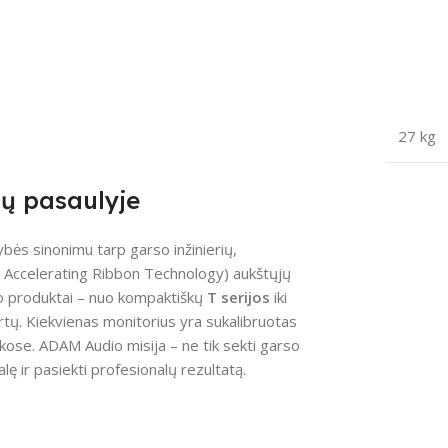
27 kg
ių pasaulyje
bės sinonimu tarp garso inžinierių,
Accelerating Ribbon Technology) aukštųjų
udio produktai – nuo kompaktiškų
T serijos
iki
rtų. Kiekvienas monitorius yra sukalibruotas
inkose. ADAM Audio misija – ne tik sekti garso
lę ir pasiekti profesionalų rezultatą.