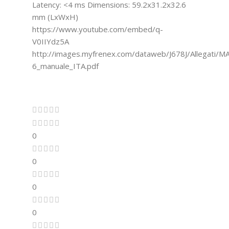
Latency: <4 ms Dimensions: 59.2x31.2x32.6
mm (LxWxH)
https://www.youtube.com/embed/q-
V0IIYdz5A
http://images.myfrenex.com/dataweb/J678J/Allegati/M
6_manuale_ITA.pdf
0
0
0
0