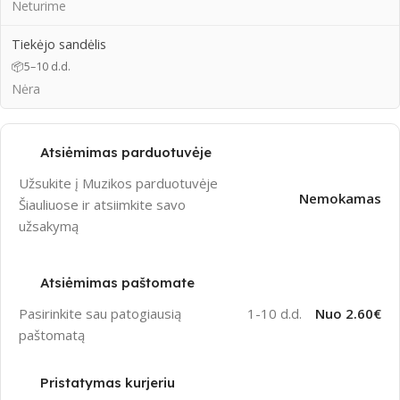
Neturime
Tiekėjo sandėlis
📦
5–10 d.d.
Nėra
Atsiėmimas parduotuvėje
Užsukite į Muzikos parduotuvėje
Nemokamas
Šiauliuose ir atsiimkite savo
užsakymą
Atsiėmimas paštomate
Pasirinkite sau patogiausią
1-10 d.d.
Nuo 2.60€
paštomatą
Pristatymas kurjeriu