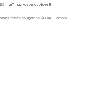
📧
info@muzikosparduotuve.lt
Visos teisės saugomos ©️ UAB GarsasLT