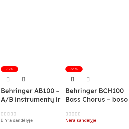
-37%
-51%
Behringer AB100 –
Behringer BCH100
A/B instrumentų ir
Bass Chorus – boso
stiprintuvų
efekto pedalas (B-
jungiklis
Stock)
Yra sandėlyje
Nėra sandėlyje