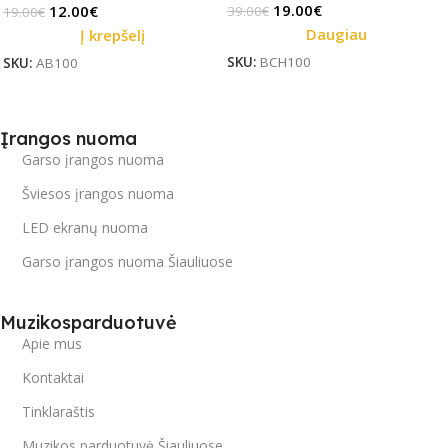
19.00
€
12.00
€
39.00
€
19.00
€
Daugiau
Į krepšelį
SKU:
BCH100
SKU:
AB100
Įrangos nuoma
Garso įrangos nuoma
Šviesos įrangos nuoma
LED ekranų nuoma
Garso įrangos nuoma Šiauliuose
Muzikosparduotuvė
Apie mus
Kontaktai
Tinklaraštis
Muzikos parduotuvė Šiauliuose