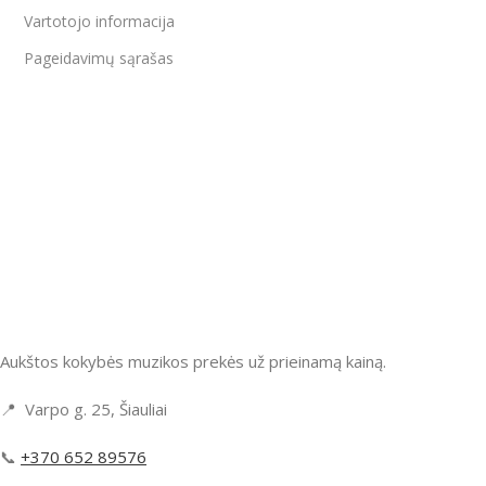
Vartotojo informacija
Pageidavimų sąrašas
Aukštos kokybės muzikos prekės už prieinamą kainą.
📍 Varpo g. 25, Šiauliai
📞
+370 652 89576