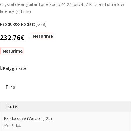
Crystal clear guitar tone audio @ 24-bit/44.1kHz and ultra low
latency (<4 ms)
Produkto kodas:
J678J
232.76
€
Neturime
Neturime
Palyginkite
18
Likutis
Parduotuvė (Varpo g. 25)
📦
1–3 d.d.