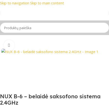
Skip to navigation
Skip to main content
prekių ženklai
📞 Konsultacija telefonu
📦 Nemokamas prista
Pradžia
/
PRO Audio
Spustelėkite, jei norite padidinti
NUX B-6 – belaidė saksofono sistema
2.4GHz