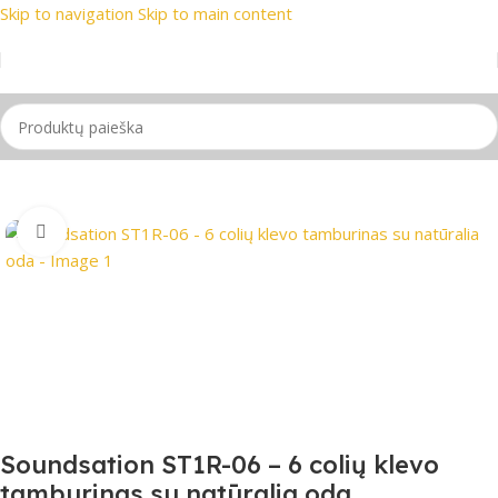
Skip to navigation
Skip to main content
 prekių ženklai
📞 Konsultacija telefonu
📦 Nemokamas prist
Pradžia
/
Perkusiniai instrumentai
Spustelėkite, jei norite padidinti
Soundsation ST1R-06 – 6 colių klevo
tamburinas su natūralia oda