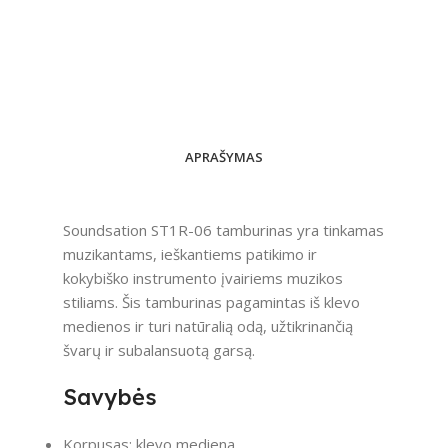
APRAŠYMAS
Soundsation ST1R-06 tamburinas yra tinkamas
muzikantams, ieškantiems patikimo ir
kokybiško instrumento įvairiems muzikos
stiliams. Šis tamburinas pagamintas iš klevo
medienos ir turi natūralią odą, užtikrinančią
švarų ir subalansuotą garsą.
Savybės
Korpusas: klevo mediena