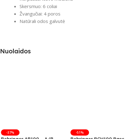
Skersmuo: 6 coliai
Žvangučiai: 4 poros
Natūrali odos galvutė
Nuolaidos
-37%
-51%
Behringer AB100 – A/B
Behringer BCH100 Bass