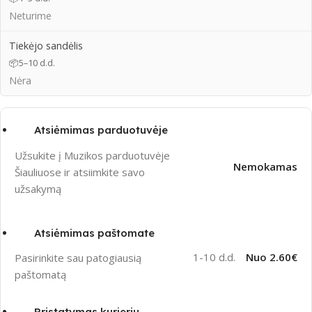
Neturime
Tiekėjo sandėlis
📦
5–10 d.d.
Nėra
Atsiėmimas parduotuvėje
Užsukite į Muzikos parduotuvėje
Nemokamas
Šiauliuose ir atsiimkite savo
užsakymą
Atsiėmimas paštomate
1-10 d.d.
Nuo 2.60€
Pasirinkite sau patogiausią
paštomatą
Pristatymas kurjeriu