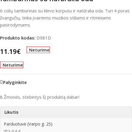
6 colių tamburinas su klevo korpusu ir natūralia oda. Turi 4 poras
žvangučių, tinka įvairiems muzikos stiliams ir ritminiams
pasirodymams.
Produkto kodas:
D981D
11.19
€
Neturime
Neturime
Palyginkite
8
Žmonės, stebintys šį produktą dabar!
Likutis
Parduotuvė (Varpo g. 25)
📦
1–3 d.d.