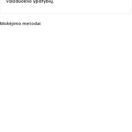
vaizduoklio ypatybių.
Mokėjimo metodai