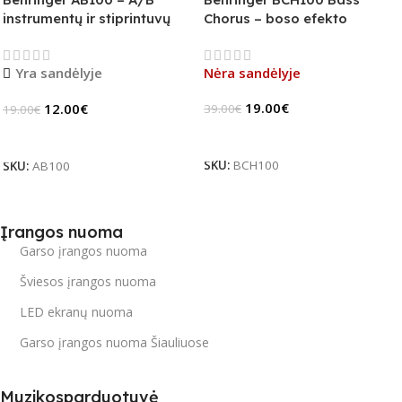
instrumentų ir stiprintuvų
Chorus – boso efekto
jungiklis
pedalas (B-Stock)
Yra sandėlyje
Nėra sandėlyje
19.00
€
12.00
€
39.00
€
19.00
€
Daugiau
Į Krepšelį
SKU:
BCH100
SKU:
AB100
Įrangos nuoma
Garso įrangos nuoma
Šviesos įrangos nuoma
LED ekranų nuoma
Garso įrangos nuoma Šiauliuose
Muzikosparduotuvė