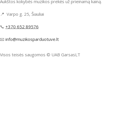
Aukštos kokybės muzikos prekės už prieinamą kainą.
📍 Varpo g. 25, Šiauliai
📞
+370 652 89576
📧
info@muzikosparduotuve.lt
Visos teisės saugomos ©️ UAB GarsasLT