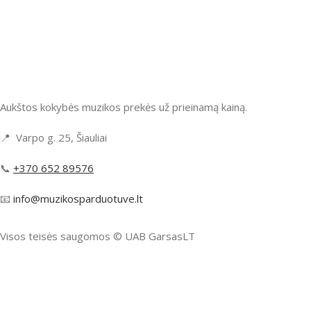
Aukštos kokybės muzikos prekės už prieinamą kainą.
📍 Varpo g. 25, Šiauliai
📞
+370 652 89576
📧
info@muzikosparduotuve.lt
Visos teisės saugomos ©️ UAB GarsasLT