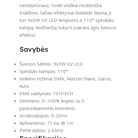
ventiliatoriaus, todėl visiškai neskleidžia
triukšmo, tačiau efektyviai išsklaido šilumą. Ji
turi 9x3W UV LED lemputes ir 110° spindulio
kampą, leidžiančią sukurti įvairaus ilgio šviesos
efektus.
Savybės
Šviesos šaltinis: 9x3W UV LED
Spindulio kampas: 110°
Veikimo režimai: DMX, Master/Slave, Garso,
Auto
DMX valdymas: 1CH/3CH
Dimmeris: 0~100% linijinis su 5
pasirenkamomis kreivėmis
Stroboskopas: 0-20Hz
Apšvietimas: 71 lux @ 1m
PWM dažnis: 2.4 kHz