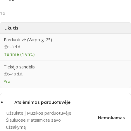
16
Likutis
Parduotuvė (Varpo g. 25)
📦
1–3 d.d.
Turime (1 vnt.)
Tiekėjo sandėlis
📦
5–10 d.d.
Yra
Atsiėmimas parduotuvėje
Užsukite į Muzikos parduotuvėje
Nemokamas
Šiauliuose ir atsiimkite savo
užsakymą