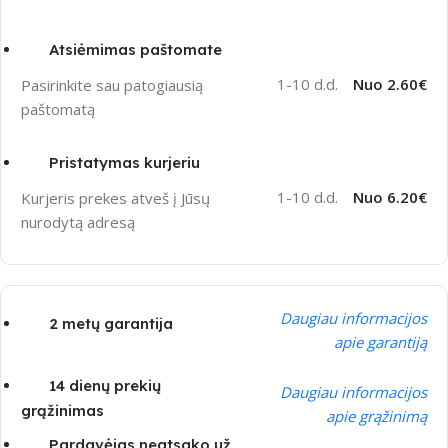
Atsiėmimas paštomate
1-10 d.d.
Nuo 2.60€
Pasirinkite sau patogiausią
paštomatą
Pristatymas kurjeriu
1-10 d.d.
Nuo 6.20€
Kurjeris prekes atveš į Jūsų
nurodytą adresą
Daugiau informacijos
2 metų garantija
apie garantiją
14 dienų prekių
Daugiau informacijos
grąžinimas
apie grąžinimą
Pardavėjas neatsako už