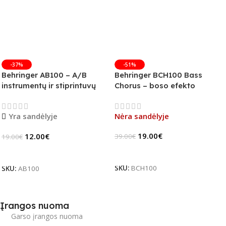
-37%
-51%
Behringer AB100 – A/B
Behringer BCH100 Bass
instrumentų ir stiprintuvų
Chorus – boso efekto
jungiklis
pedalas (B-Stock)
Yra sandėlyje
Nėra sandėlyje
19.00
€
12.00
€
39.00
€
19.00
€
Daugiau
Į Krepšelį
SKU:
BCH100
SKU:
AB100
Įrangos nuoma
Garso įrangos nuoma