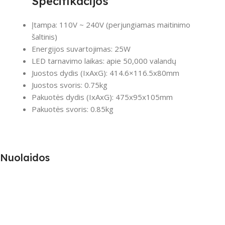
Specifikacijos
Įtampa: 110V ~ 240V (perjungiamas maitinimo
šaltinis)
Energijos suvartojimas: 25W
LED tarnavimo laikas: apie 50,000 valandų
Juostos dydis (IxAxG): 414.6×116.5x80mm
Juostos svoris: 0.75kg
Pakuotės dydis (IxAxG): 475x95x105mm
Pakuotės svoris: 0.85kg
Nuolaidos