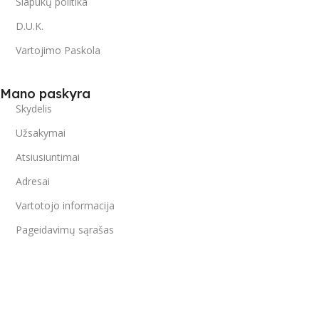
Slapukų politika
D.U.K.
Vartojimo Paskola
Mano paskyra
Skydelis
Užsakymai
Atsiusiuntimai
Adresai
Vartotojo informacija
Pageidavimų sąrašas