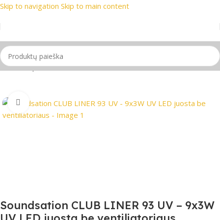
Skip to navigation
Skip to main content
 prekių ženklai
📞 Konsultacija telefonu
📦 Nemokamas prist
Pradžia
/
Apšvietimas
/
LED šviesos
/
LED BAR šviestuvai
Spustelėkite, jei norite padidinti
Soundsation CLUB LINER 93 UV – 9x3W
UV LED juosta be ventiliatoriaus