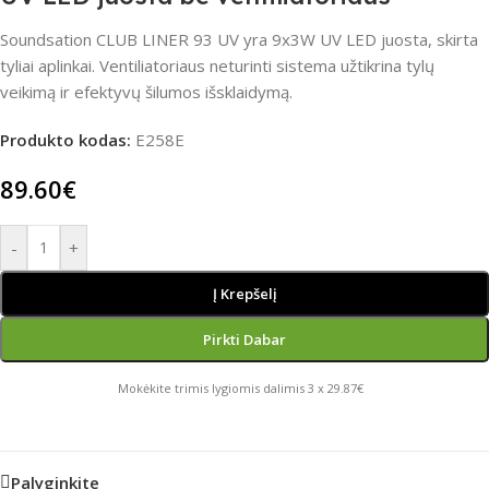
Soundsation CLUB LINER 93 UV yra 9x3W UV LED juosta, skirta
tyliai aplinkai. Ventiliatoriaus neturinti sistema užtikrina tylų
veikimą ir efektyvų šilumos išsklaidymą.
Produkto kodas:
E258E
89.60
€
-
+
Į Krepšelį
Pirkti Dabar
Mokėkite trimis lygiomis dalimis 3 x 29.87€
Palyginkite