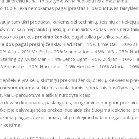
a tik prekių kainai. Pristatymo kaina nuolaida nėra mažinama.
o 100 € lieka nemokamas pagal įprastas E-parduotuvės taisykles
vauja tam tikri produktai, kuriems dėl techninių, teisinių ar tiekėj
ažymimi kaip
neįtraukti į akciją
, o nuolaidos kodas jiems nėra tai
lauso nuo prekės
prekinio ženklo
, pagal toliau pateiktą sąrašą:
aidos pagal prekinį ženklą:
Blackstar – 15% Ernie Ball – 30% s
% Alto – 20% Vic Firth – 20%Soundsation – 45% LAG – 25% Ha
terling by Music Man – 14% Cento Light – 45% Zildjian – 10% H
Focusrite – 10% Hardcase – 15% Hercules –10% Arturia – 10%, 
repšelyje yra kelių skirtingų prekinių ženklų prekių, kiekvienai prek
a
nesumuojama
su kitomis nuolaidomis, specialiais pasiūlymais, lo
s, kai E-parduotuvėje aiškiai nurodyta kitaip.
ma dovanų kuponams, paslaugoms, programinei įrangai ir prekinio 
akcijoje dalyvaujančias prekes, nuolaida skaičiuojama kiekvienai prek
kama pinigais, nekeičiamas į kitą mokėjimo būdą ir negali būti per
ir keitimai
, įsigytą su VIP2025 nuolaida, pirkėjui grąžinama
tik faktiškai 