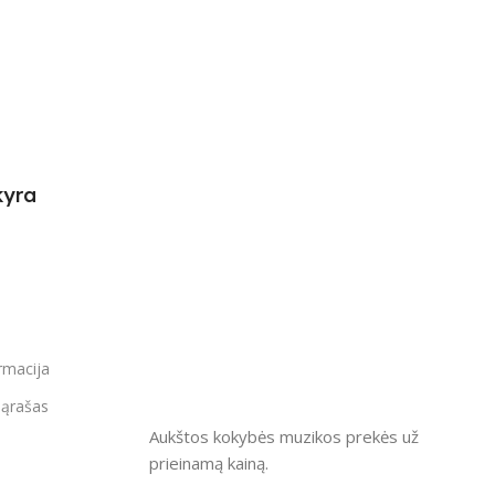
kyra
rmacija
ąrašas
Aukštos kokybės muzikos prekės už
prieinamą kainą.