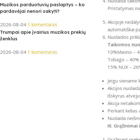
Nuolaida taikom
Muzikos parduotuvių paslaptys – ko
Pristatymas nu
pardavėjai nenori sakyti?
Akcijoje nedaly
2026-08-04
1 komentaras
automatiškai p
Trumpai apie įvairius muzikos prekių
Nuolaidos prik
ženklus
Taikomos nuol
2026-08-04
1 komentaras
10%Maono – 40
Tobago – 40% S
15% NUX – 26% 
Jeigu viename k
Akcijos nuolaid
išskyrus atveju
Akcija netaiko
Perkant kelias 
Nuolaida neišmo
III. Grąžinimai 
Grąžinant prekę