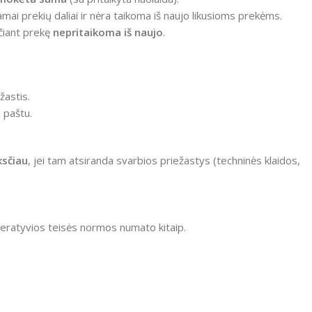
mai prekių daliai ir nėra taikoma iš naujo likusioms prekėms.
čiant prekę
nepritaikoma iš naujo
.
žastis.
 paštu.
ksčiau
, jei tam atsiranda svarbios priežastys (techninės klaidos,
peratyvios teisės normos numato kitaip.