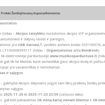
l Prekės Ženklą
Dovanų Kuponai
Remontas
 nuostatos
e (toliau –
Akcijos taisyklės
) nustatomos akcijos VIP organizavimo
anizatoriaus ir dalyvių teisės ir pareigos.
atorius yra
UAB GarsasLT
, juridinio asmens kodas 303100076, ad
s LT100008995111 (toliau –
Organizatorius
arba
Bendrovė
).
 tik elektroninėje parduotuvėje
www.muzikosparduotuve.lt
(toli
ti gali tik tie klientai, kurie asmeniškai gavo akcijos kodą el. pašt
cijoje yra savanoriškas ir nemokamas.
ykas ir sąlygos
 – galimybė Akcijos dalyviams įsigyti tam tikrų prekinių ženklų p
atytas sąlygas.
nuo
2025-11-20
iki
2025-11-23 23:59
(Lietuvos laiku).
s gali būti panaudotas
tik vieną kartą vienam klientui
ir
tik vi