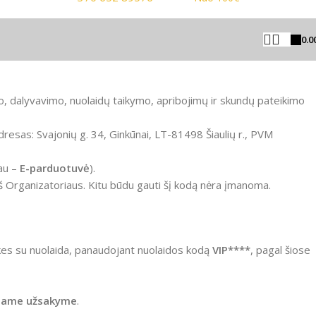
0.0
, dalyvavimo, nuolaidų taikymo, apribojimų ir skundų pateikimo
resas: Svajonių g. 34, Ginkūnai, LT-81498 Šiaulių r., PVM
au –
E-parduotuvė
).
u iš Organizatoriaus. Kitu būdu gauti šį kodą nėra įmanoma.
rekes su nuolaida, panaudojant nuolaidos kodą
VIP****
, pagal šiose
ename užsakyme
.