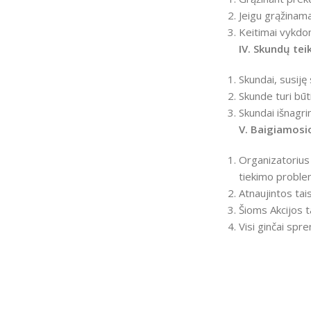
Jeigu grąžinama
Keitimai vykdom
IV. Skundų tei
Skundai, susiję 
Skunde turi būt
Skundai išnagri
V. Baigiamosi
Organizatorius 
tiekimo problem
Atnaujintos ta
Šioms Akcijos 
Visi ginčai spr