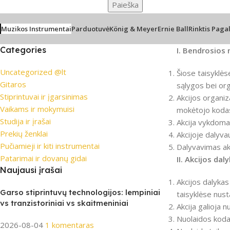
Paieška
Muzikos Instrumentai
Parduotuvė
König & Meyer
Ernie Ball
Rinktis Paga
Categories
I. Bendrosios
Uncategorized @lt
Šiose taisyklės
Gitaros
sąlygos bei org
Stiprintuvai ir įgarsinimas
Akcijos organiz
Vaikams ir mokymuisi
mokėtojo koda
Studija ir įrašai
Akcija vykdoma
Prekių ženklai
Akcijoje dalyvau
Pučiamieji ir kiti instrumentai
Dalyvavimas ak
Patarimai ir dovanų gidai
II. Akcijos dal
Naujausi įrašai
Akcijos dalykas
Garso stiprintuvų technologijos: lempiniai
taisyklėse nust
vs tranzistoriniai vs skaitmeniniai
Akcija galioja 
Nuolaidos koda
2026-08-04
1 komentaras