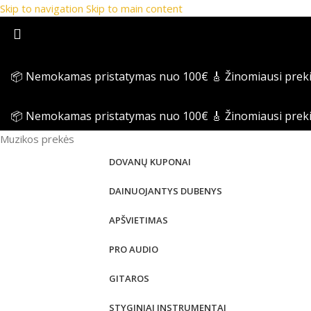
Skip to navigation
Skip to main content
📦 Nemokamas pristatymas nuo 100€
🎸 Žinomiausi prek
📦 Nemokamas pristatymas nuo 100€
🎸 Žinomiausi prek
Muzikos prekės
DOVANŲ KUPONAI
DAINUOJANTYS DUBENYS
APŠVIETIMAS
PRO AUDIO
GITAROS
STYGINIAI INSTRUMENTAI