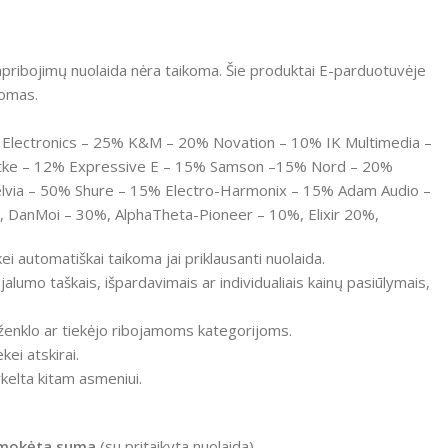
.
ų apribojimų nuolaida nėra taikoma. Šie produktai E-parduotuvėje
komas.
E Electronics – 25% K&M – 20% Novation – 10% IK Multimedia –
rtke – 12% Expressive E – 15% Samson –15% Nord – 20%
elvia – 50% Shure – 15% Electro-Harmonix – 15% Adam Audio –
DanMoi – 30%, AlphaTheta-Pioneer – 10%, Elixir 20%,
ei automatiškai taikoma jai priklausanti nuolaida.
jalumo taškais, išpardavimais ar individualiais kainų pasiūlymais,
ženklo ar tiekėjo ribojamoms kategorijoms.
ei atskirai.
kelta kitam asmeniui.
sumokėta suma
(su pritaikyta nuolaida).