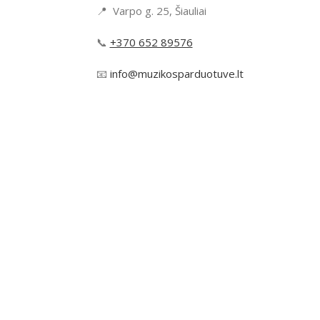
📍 Varpo g. 25, Šiauliai
📞
+370 652 89576
📧
info@muzikosparduotuve.lt