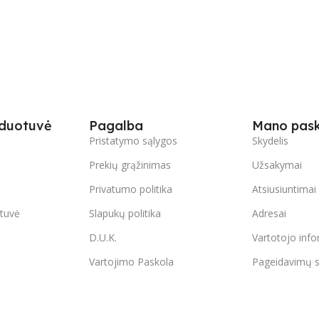
duotuvė
Pagalba
Mano pas
Pristatymo sąlygos
Skydelis
Prekių grąžinimas
Užsakymai
Privatumo politika
Atsiusiuntimai
tuvė
Slapukų politika
Adresai
D.U.K.
Vartotojo info
Vartojimo Paskola
Pageidavimų s