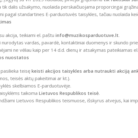
 tik dalis užsakymo, nuolaida perskaičiuojama proporcingai grąžina
i pagal standartines E-parduotuvės taisykles, tačiau nuolaida kei
kimas
su akcija, teikiami el. paštu
info@muzikosparduotuve.lt
.
i nurodytas vardas, pavardė, kontaktiniai duomenys ir skundo prie
nėjami ne vėliau kaip per 14 d.d. dienų ir atsakymas pateikiamas el.
os nuostatos
pasilieka teisę
keisti akcijos taisykles arba nutraukti akciją an
os, teisės aktų pakeitimai ar kt.).
isyklės skelbiamos E-parduotuvėje.
taisyklėms taikoma
Lietuvos Respublikos teisė
.
endžiami Lietuvos Respublikos teismuose, išskyrus atvejus, kai im