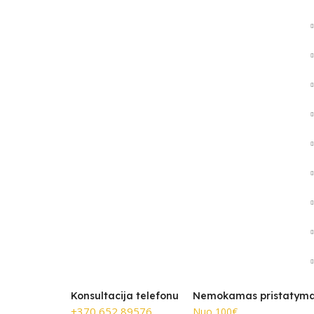
Konsultacija telefonu
Nemokamas pristatym
+370 652 89576
Nuo 100€