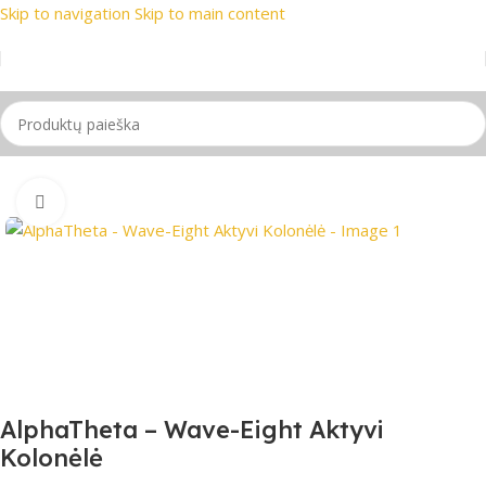
Skip to navigation
Skip to main content
rekių ženklai
📞 Konsultacija telefonu
📦 Nemokamas pristat
Pradžia
/
PRO Audio
/
Garso kolonėlės
/
Monitorinės kolonėlės
Spustelėkite, jei norite padidinti
AlphaTheta – Wave-Eight Aktyvi
Kolonėlė