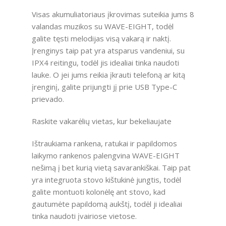
Visas akumuliatoriaus įkrovimas suteikia jums 8
valandas muzikos su WAVE-EIGHT, todėl
galite tęsti melodijas visą vakarą ir naktį.
Įrenginys taip pat yra atsparus vandeniui, su
IPX4 reitingu, todėl jis idealiai tinka naudoti
lauke. O jei jums reikia įkrauti telefoną ar kitą
įrenginį, galite prijungti jį prie USB Type-C
prievado.
Raskite vakarėlių vietas, kur bekeliaujate
Ištraukiama rankena, ratukai ir papildomos
laikymo rankenos palengvina WAVE-EIGHT
nešimą į bet kurią vietą savarankiškai. Taip pat
yra integruota stovo kištukinė jungtis, todėl
galite montuoti kolonėlę ant stovo, kad
gautumėte papildomą aukštį, todėl ji idealiai
tinka naudoti įvairiose vietose.