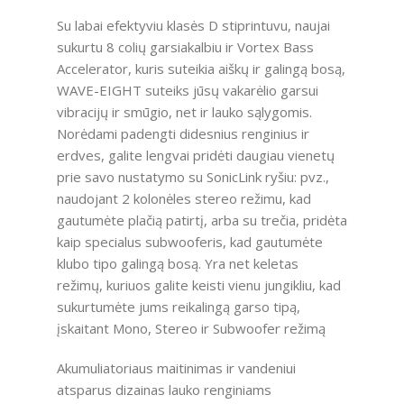
Su labai efektyviu klasės D stiprintuvu, naujai
sukurtu 8 colių garsiakalbiu ir Vortex Bass
Accelerator, kuris suteikia aiškų ir galingą bosą,
WAVE-EIGHT suteiks jūsų vakarėlio garsui
vibracijų ir smūgio, net ir lauko sąlygomis.
Norėdami padengti didesnius renginius ir
erdves, galite lengvai pridėti daugiau vienetų
prie savo nustatymo su SonicLink ryšiu: pvz.,
naudojant 2 kolonėles stereo režimu, kad
gautumėte plačią patirtį, arba su trečia, pridėta
kaip specialus subwooferis, kad gautumėte
klubo tipo galingą bosą. Yra net keletas
režimų, kuriuos galite keisti vienu jungikliu, kad
sukurtumėte jums reikalingą garso tipą,
įskaitant Mono, Stereo ir Subwoofer režimą
Akumuliatoriaus maitinimas ir vandeniui
atsparus dizainas lauko renginiams