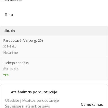
14
Likutis
Parduotuvė (Varpo g. 25)
📦
1–3 d.d.
Neturime
Tiekėjo sandėlis
📦
5–10 d.d.
Yra
Atsiėmimas parduotuvėje
Užsukite į Muzikos parduotuvėje
Nemokamas
Šiauliuose ir atsiimkite savo