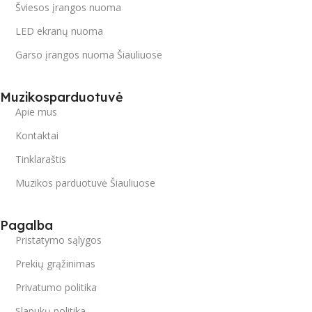
Šviesos įrangos nuoma
LED ekranų nuoma
Garso įrangos nuoma Šiauliuose
Muzikosparduotuvė
Apie mus
Kontaktai
Tinklaraštis
Muzikos parduotuvė Šiauliuose
Pagalba
Pristatymo sąlygos
Prekių grąžinimas
Privatumo politika
Slapukų politika