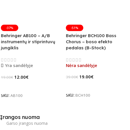
-37%
-51%
Behringer AB100 – A/B
Behringer BCH100 Bass
instrumentų ir stiprintuvų
Chorus – boso efekto
jungiklis
pedalas (B-Stock)
Yra sandėlyje
Nėra sandėlyje
19.00
€
12.00
€
39.00
€
19.00
€
Daugiau
Į Krepšelį
SKU:
BCH100
SKU:
AB100
Įrangos nuoma
Garso įrangos nuoma