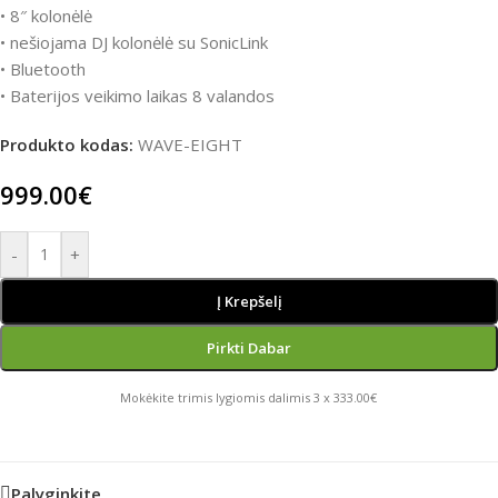
• 8″ kolonėlė
• nešiojama DJ kolonėlė su SonicLink
• Bluetooth
• Baterijos veikimo laikas 8 valandos
Produkto kodas:
WAVE-EIGHT
999.00
€
-
+
Į Krepšelį
Pirkti Dabar
Mokėkite trimis lygiomis dalimis 3 x 333.00€
Palyginkite