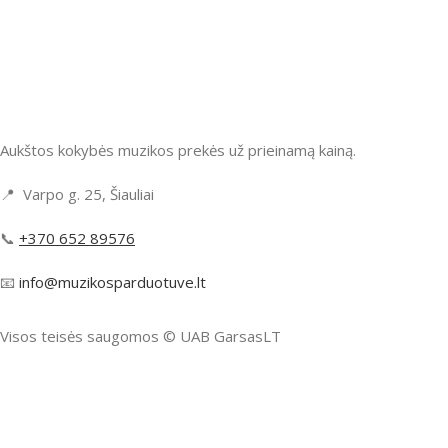
Aukštos kokybės muzikos prekės už prieinamą kainą.
📍 Varpo g. 25, Šiauliai
📞
+370 652 89576
📧
info@muzikosparduotuve.lt
Visos teisės saugomos ©️ UAB GarsasLT