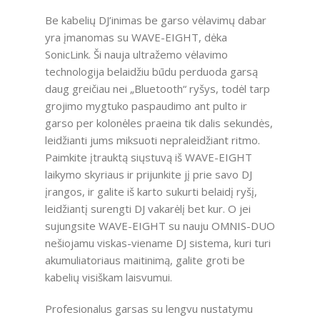
Be kabelių DJ’inimas be garso vėlavimų dabar
yra įmanomas su WAVE-EIGHT, dėka
SonicLink. Ši nauja ultražemo vėlavimo
technologija belaidžiu būdu perduoda garsą
daug greičiau nei „Bluetooth“ ryšys, todėl tarp
grojimo mygtuko paspaudimo ant pulto ir
garso per kolonėles praeina tik dalis sekundės,
leidžianti jums miksuoti nepraleidžiant ritmo.
Paimkite įtrauktą siųstuvą iš WAVE-EIGHT
laikymo skyriaus ir prijunkite jį prie savo DJ
įrangos, ir galite iš karto sukurti belaidį ryšį,
leidžiantį surengti DJ vakarėlį bet kur. O jei
sujungsite WAVE-EIGHT su nauju OMNIS-DUO
nešiojamu viskas-viename DJ sistema, kuri turi
akumuliatoriaus maitinimą, galite groti be
kabelių visiškam laisvumui.
Profesionalus garsas su lengvu nustatymu