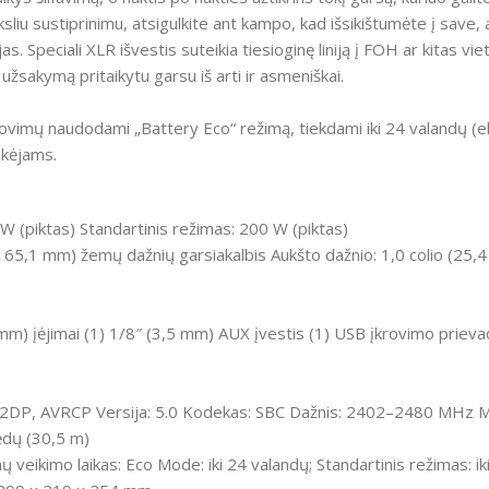
iu sustiprinimu, atsigulkite ant kampo, kad išsikištumėte į save, ar
dijas. Speciali XLR išvestis suteikia tiesioginę liniją į FOH ar kitas
žsakymą pritaikytu garsu iš arti ir asmeniškai.
krovimų naudodami „Battery Eco“ režimą, tiekdami iki 24 valandų (e
ikėjams.
 W (piktas) Standartinis režimas: 200 W (piktas)
(165,1 mm) žemų dažnių garsiakalbis Aukšto dažnio: 1,0 colio (25,
) įėjimai (1) 1/8″ (3,5 mm) AUX įvestis (1) USB įkrovimo prievadas
is: A2DP, AVRCP Versija: 5.0 Kodekas: SBC Dažnis: 2402–2480 MHz 
ėdų (30,5 m)
jonų veikimo laikas: Eco Mode: iki 24 valandų; Standartinis režimas: 