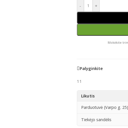
-
+
Mokėkite trim
Palyginkite
11
Likutis
Parduotuvė (Varpo g. 25
Tiekėjo sandėlis