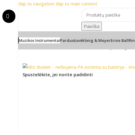
Skip to navigation
Skip to main content
lai
📞 Konsultacija telefonu
Paieška
Muzikos Instrumentai
Parduotuvė
König & Meyer
Ernie Ball
Rin
Pradžia
/
PRO Audio
/
Garso kolonėlės
/
Nešiojamos garso
Spustelėkite, jei norite padidinti