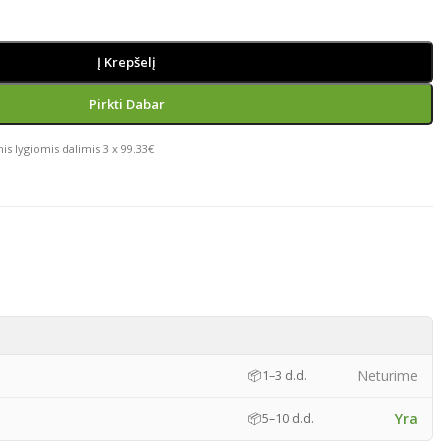
Į Krepšelį
Pirkti Dabar
is lygiomis dalimis 3 x 99.33€
)
Neturime
📦
1–3 d.d.
Yra
📦
5–10 d.d.