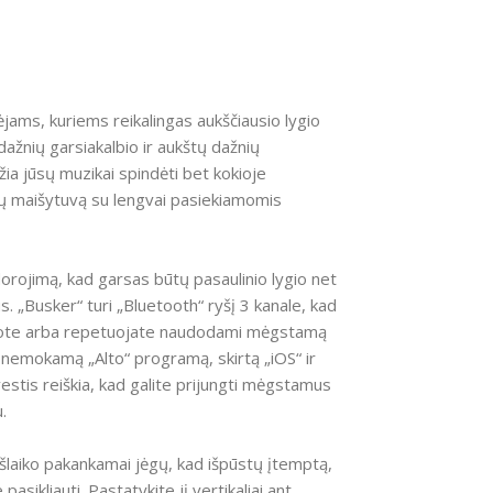
jams, kuriems reikalingas aukščiausio lygio
žnių garsiakalbio ir aukštų dažnių
žia jūsų muzikai spindėti bet kokioje
alų maišytuvą su lengvai pasiekiamomis
dorojimą, kad garsas būtų pasaulinio lygio net
. „Busker“ turi „Bluetooth“ ryšį 3 kanale, kad
 trukdote arba repetuojate naudodami mėgstamą
e nemokamą „Alto“ programą, skirtą „iOS“ ir
stis reiškia, kad galite prijungti mėgstamus
.
 išlaiko pakankamai jėgų, kad išpūstų įtemptą,
pasikliauti. Pastatykite jį vertikaliai ant