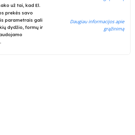
ko už tai, kad El.
os prekės savo
is parametrais gali
Daugiau informacijos apie
kių dydžio, formų ir
grąžinimą
 naudojamo
.