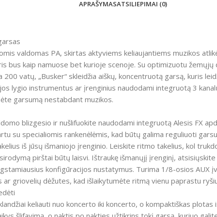
APRAŠYMAS
ATSILIEPIMAI (0)
garsas
jomis valdomas PA, skirtas aktyviems keliaujantiems muzikos atlikė
s bus kaip namuose bet kurioje scenoje. Su optimizuotu žemųjų da
a 200 vatų, „Busker“ skleidžia aiškų, koncentruotą garsą, kuris leid
linijos lygio instrumentus ar įrenginius naudodami integruotą 3 kan
mėte garsumą nestabdant muzikos.
pildomo blizgesio ir nušlifuokite naudodami integruotą Alesis FX ap
artu su specialiomis rankenėlėmis, kad būtų galima reguliuoti garsus
takelius iš jūsų išmaniojo įrenginio. Leiskite ritmo takelius, kol
dymą pirštai būtų laisvi. Ištraukę išmanųjį įrenginį, atsisiųskit
ėgstamiausius konfigūracijos nustatymus. Turima 1/8-osios AUX įve
s ar griovelių dėžutes, kad išlaikytumėte ritmą vienu paprastu ryšiu
edėti
klandžiai keliauti nuo koncerto iki koncerto, o kompaktiškas plotas
ikys šlifavimą, o naktis po nakties užtikrins tokį garsą, kuriuo galite 