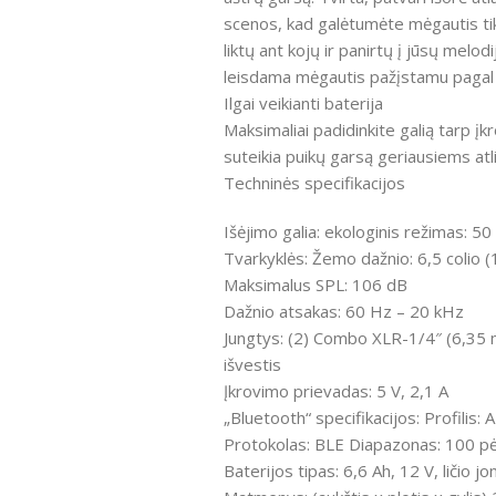
scenos, kad galėtumėte mėgautis tiksl
liktų ant kojų ir panirtų į jūsų melo
leisdama mėgautis pažįstamu pagal u
Ilgai veikianti baterija
Maksimaliai padidinkite galią tarp į
suteikia puikų garsą geriausiems atl
Techninės specifikacijos
Išėjimo galia: ekologinis režimas: 50
Tvarkyklės: Žemo dažnio: 6,5 colio 
Maksimalus SPL: 106 dB
Dažnio atsakas: 60 Hz – 20 kHz
Jungtys: (2) Combo XLR-1/4″ (6,35 mm
išvestis
Įkrovimo prievadas: 5 V, 2,1 A
„Bluetooth“ specifikacijos: Profil
Protokolas: BLE Diapazonas: 100 p
Baterijos tipas: 6,6 Ah, 12 V, ličio 