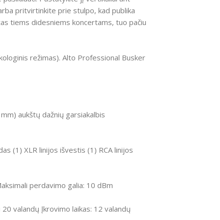
ba pritvirtinkite prie stulpo, kad publika
 vietas tiems didesniems koncertams, tuo pačiu
kologinis režimas). Alto Professional Busker
4 mm) aukštų dažnių garsiakalbis
 (1) XLR linijos išvestis (1) RCA linijos
Maksimali perdavimo galia: 10 dBm
iki 20 valandų Įkrovimo laikas: 12 valandų