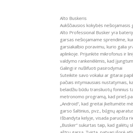
Alto Buskeris
Aukščiausios kokybės nešiojamasis 
Alto Professional Busker yra bateri
garsas nešiojamame sprendime, kuri
garsiakalbio poravimu, kurio galia yr
aplinkoje. Prijunkite mikrofonus ir 
valdymo rankenėlėmis, kad įjungtu
Galingi ir nušlifuoti pasirodymai
Suteikite savo vokalui ar gitarai pa
pačiais intymiausiais nustatymais, k
belaidžiu būdu transliuotų foninius 
metronomo programą, kad prieš pasiro
„Android“, kad greitai įkeltumėte m
garso šaltinius, pvz., būgnų aparatu
Išbandyta kelyje, visada paruošta ri
„Busker“ sukurtas taip, kad galėtų s
aštrų garsą. Tvirta, patvari išorė atla