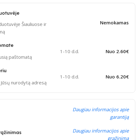
uotuvėje
Nemokamas
uotuvėje Šiauliuose ir
ymą
omate
1-10 d.d.
Nuo 2.60€
ausią paštomatą
riu
1-10 d.d.
Nuo 6.20€
į Jūsų nurodytą adresą
Daugiau informacijos apie
garantiją
Daugiau informacijos apie
grąžinimas
grąžinimą