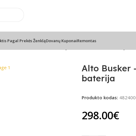
📦 Nemokamas pristatymas nuo 100€
ktis Pagal Prekės Ženklą
Dovanų Kuponai
Remontas
 kolonėlės
/
Alto Busker – nešiojama PA sistema su baterija
Alto Busker 
baterija
Produkto kodas:
482400
298.00
€