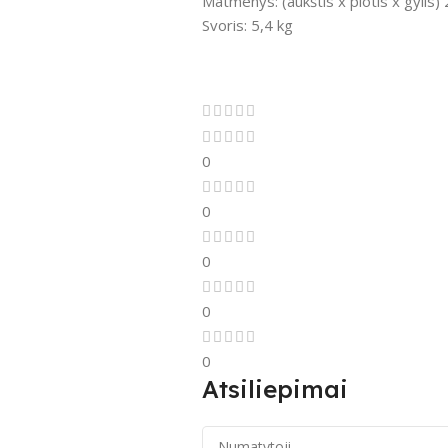
Matmenys: (aukštis x plotis x gylis
Svoris: 5,4 kg
0
0
0
0
0
Atsiliepimai