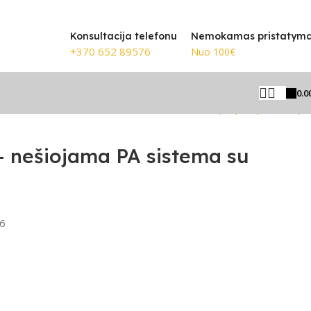
🎸 Žinomiausi prekių ženklai
Konsultacija telefonu
Nemokamas pristatym
+370 652 89576
Nuo 100€
0.0
Grįžti prie produktų
– nešiojama PA sistema su
6