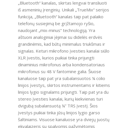
„Bluetooth“ kanalas, skirtas lengvai transliuoti
iš asmeninių įrenginių. Unikali „TrueMix“ serijos
funkcija, „Bluetooth“ kanalas taip pat palaiko
telefonų susiejimą be grįžtamojo ryšio,
naudojant „mix-minus“ technologiją. Yra
aštuoni analoginiai įėjimai su didelės erdvės
grandinėmis, kad būtų minimalus triukšmas ir
signalas. Keturi mikrofono įvesties kanalai siūlo
XLR įvestis, kurios puikiai tinka prijungti
dinaminius mikrofonus arba kondensatoriaus
mikrofonus su 48 V fantomine galia. Šiuose
kanaluose taip pat yra subalansuotos ¼ colio
linijos įvestys, skirtos instrumentams ir kitiems
linijos lygio signalams prijungti. Taip pat yra du
stereo įvesties kanalai, kurių kiekvienas turi
dvigubą subalansuotą ¼” TRS įvestį. Šios
įvestys puikiai tinka jūsų linijos lygio garso
šaltiniams. Visuose kanaluose yra dviejų juostų
ekvalaizeris su spalvomis pažymėtomis