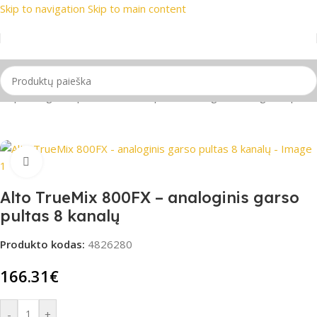
Skip to navigation
Skip to main content
ių ženklai
📞 Konsultacija telefonu
📦 Nemokamas pristatym
ai, pultai, garso plokštės
/
Garso pultai
/
Analoginiai mini garso pultai
Spustelėkite, jei norite padidinti
Alto TrueMix 800FX – analoginis garso
pultas 8 kanalų
Produkto kodas:
4826280
166.31
€
-
+