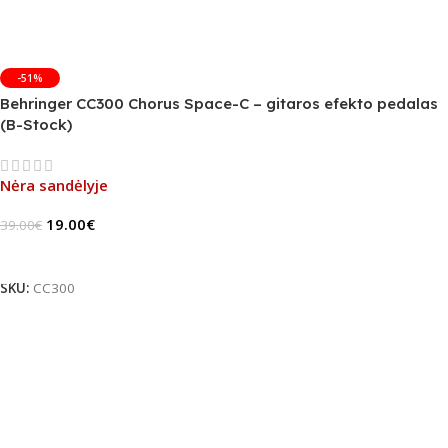
-51%
Behringer CC300 Chorus Space-C – gitaros efekto pedalas
(B-Stock)
Nėra sandėlyje
19.00
€
39.00
€
Daugiau
SKU:
CC300