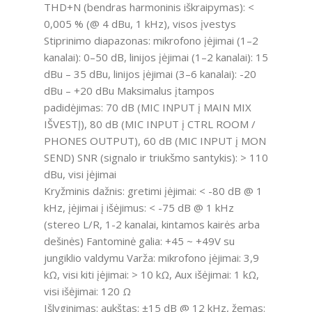
THD+N (bendras harmoninis iškraipymas): <
0,005 % (@ 4 dBu, 1 kHz), visos įvestys
Stiprinimo diapazonas: mikrofono įėjimai (1–2
kanalai): 0–50 dB, linijos įėjimai (1–2 kanalai): 15
dBu – 35 dBu, linijos įėjimai (3–6 kanalai): -20
dBu – +20 dBu Maksimalus įtampos
padidėjimas: 70 dB (MIC INPUT į MAIN MIX
IŠVESTĮ), 80 dB (MIC INPUT į CTRL ROOM /
PHONES OUTPUT), 60 dB (MIC INPUT į MON
SEND) SNR (signalo ir triukšmo santykis): > 110
dBu, visi įėjimai
Kryžminis dažnis: gretimi įėjimai: < -80 dB @ 1
kHz, įėjimai į išėjimus: < -75 dB @ 1 kHz
(stereo L/R, 1-2 kanalai, kintamos kairės arba
dešinės) Fantominė galia: +45 ~ +49V su
jungiklio valdymu Varža: mikrofono įėjimai: 3,9
kΩ, visi kiti įėjimai: > 10 kΩ, Aux išėjimai: 1 kΩ,
visi išėjimai: 120 Ω
Išlyginimas: aukštas: ±15 dB @ 12 kHz, žemas: