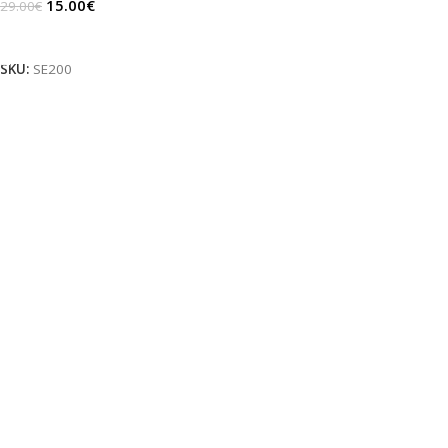
15.00
€
29.00
€
Daugiau
SKU:
SE200