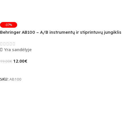
-37%
Behringer AB100 – A/B instrumentų ir stiprintuvų jungiklis
Yra sandėlyje
12.00
€
19.00
€
Į Krepšelį
SKU:
AB100