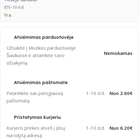
📦
5–10 d.d.
Yra
Atsiėmimas parduotuvėje
Užsukite į Muzikos parduotuvėje
Nemokamas
Šiauliuose ir atsiimkite savo
užsakymą
Atsiėmimas paštomate
Pasirinkite sau patogiausią
1-10 d.d.
Nuo 2.60€
paštomatą
Pristatymas kurjeriu
Kurjeris prekes atveš į Jūsų
1-10 d.d.
Nuo 6.20€
nurodytą adresą