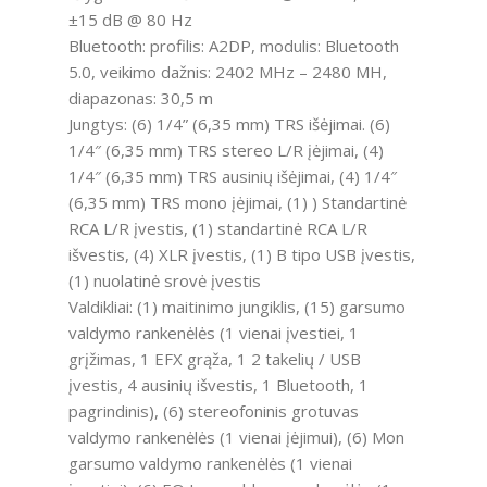
±15 dB @ 80 Hz
Bluetooth: profilis: A2DP, modulis: Bluetooth
5.0, veikimo dažnis: 2402 MHz – 2480 MH,
diapazonas: 30,5 m
Jungtys: (6) 1/4” (6,35 mm) TRS išėjimai. (6)
1/4″ (6,35 mm) TRS stereo L/R įėjimai, (4)
1/4″ (6,35 mm) TRS ausinių išėjimai, (4) 1/4″
(6,35 mm) TRS mono įėjimai, (1) ) Standartinė
RCA L/R įvestis, (1) standartinė RCA L/R
išvestis, (4) XLR įvestis, (1) B tipo USB įvestis,
(1) nuolatinė srovė įvestis
Valdikliai: (1) maitinimo jungiklis, (15) garsumo
valdymo rankenėlės (1 vienai įvestiei, 1
grįžimas, 1 EFX grąža, 1 2 takelių / USB
įvestis, 4 ausinių išvestis, 1 Bluetooth, 1
pagrindinis), (6) stereofoninis grotuvas
valdymo rankenėlės (1 vienai įėjimui), (6) Mon
garsumo valdymo rankenėlės (1 vienai