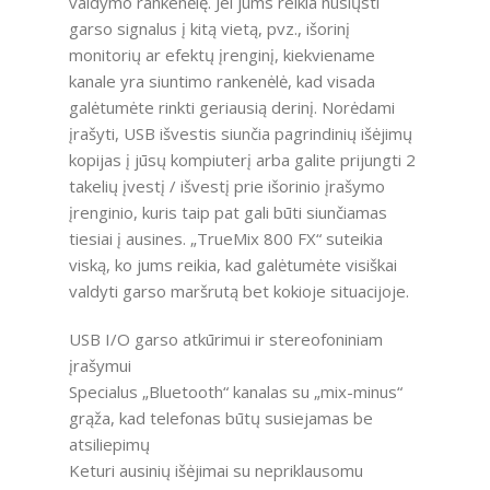
valdymo rankenėlę. Jei jums reikia nusiųsti
garso signalus į kitą vietą, pvz., išorinį
monitorių ar efektų įrenginį, kiekviename
kanale yra siuntimo rankenėlė, kad visada
galėtumėte rinkti geriausią derinį. Norėdami
įrašyti, USB išvestis siunčia pagrindinių išėjimų
kopijas į jūsų kompiuterį arba galite prijungti 2
takelių įvestį / išvestį prie išorinio įrašymo
įrenginio, kuris taip pat gali būti siunčiamas
tiesiai į ausines. „TrueMix 800 FX“ suteikia
viską, ko jums reikia, kad galėtumėte visiškai
valdyti garso maršrutą bet kokioje situacijoje.
USB I/O garso atkūrimui ir stereofoniniam
įrašymui
Specialus „Bluetooth“ kanalas su „mix-minus“
grąža, kad telefonas būtų susiejamas be
atsiliepimų
Keturi ausinių išėjimai su nepriklausomu