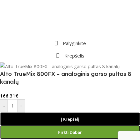
Palyginkite
Krepšelis
Alto TrueMix 800FX – analoginis garso pultas 8
kanalų
166.31
€
-
+
Į Krepšelį
Pirkti Dabar