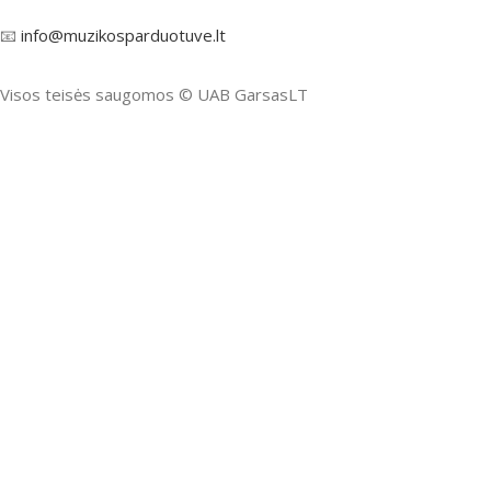
📧
info@muzikosparduotuve.lt
Visos teisės saugomos ©️ UAB GarsasLT