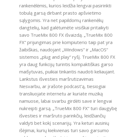
rankenėlėmis, kurios leidžia lengvai pasirinkti
tobulą garsą dirbant prasto apšvietimo
sąlygomis. Yra net papildomų rankenėlių
dangtelių, kad galėtumėte visiškai pritaikyti
savo TrueMix 800 FX išvaizdą. „TrueMix 800
FX“ prijungimas prie kompiuterio taip pat yra
žaibiškas, naudojant „Windows“ ir „MacOS“
sistemos „plug and play“ ryšį. TrueMix 800 FX
yra daug funkcijų turintis kompaktiškas garso
maišytuvas, puikiai tinkantis naudoti keliaujant.
Lankstus išvesties maršrutizavimas
Nesvarbu, ar įrašote podcast’ą, tiesiogiai
transliuojate internetu ar kuriate muziką
namuose, labai svarbu girdėti save ir lengvai
nukreipti garsą. „TrueMix 800 FX“ turi daugybę
išvesties ir maršruto parinkčių, leidžiančių
valdyti bet kokį scenarijų. Yra keturi ausinių
išėjimai, kurių kiekvienas turi savo garsumo