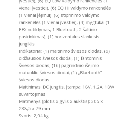
įvestiei), (6) EQ Low valdymo rankenėlės (1
vienai įvestiei), (6) EQ Hi valdymo rankenėlės
(1 vienai įėjimui), (6) stiprinimo valdymo
rankenėlės (1 vienai įvestiei), (4) mygtukai (1-
EFX nutildymas, 1 Bluetooth, 2 šaltinio
pasirinkimas), (1) horizontalus slankusis
jungiklis
Indikatoriai: (1) maitinimo šviesos diodas, (6)
didžiausios šviesos diodai, (1) fantominis
šviesos diodas, (16) pagrindinio išėjimo
matuoklio šviesos diodai, (1) „Bluetooth“
šviesos diodas
Maitinimas: DC jungtis, įtampa: 18V, 1,2A, 18W
suvartojimas
Matmenys (plotis x gylis x aukštis): 305 x
238,5 x 79 mm
Svoris: 2,04 kg