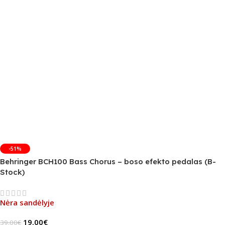
-51%
Behringer BCH100 Bass Chorus – boso efekto pedalas (B-
Stock)
Nėra sandėlyje
19.00
€
39.00
€