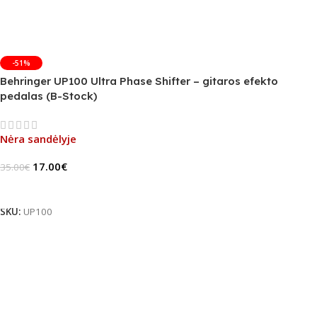
-51%
Behringer UP100 Ultra Phase Shifter – gitaros efekto
pedalas (B-Stock)
Nėra sandėlyje
17.00
€
35.00
€
Daugiau
SKU:
UP100