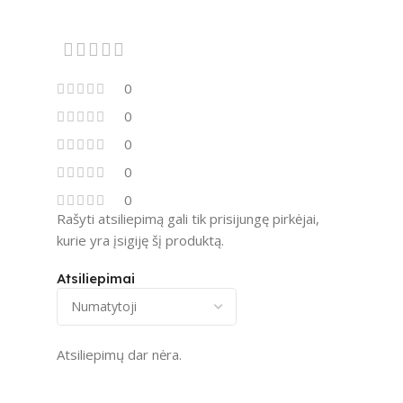
0
0
0
0
0
Rašyti atsiliepimą gali tik prisijungę pirkėjai,
kurie yra įsigiję šį produktą.
Atsiliepimai
Atsiliepimų dar nėra.