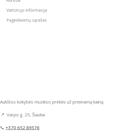
Adresai
Vartotojo informacija
Pageidavimų sąrašas
Aukštos kokybės muzikos prekės už prieinamą kainą.
📍 Varpo g. 25, Šiauliai
📞
+370 652 89576