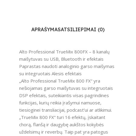
APRAŠYMAS
ATSILIEPIMAI (0)
Alto Professional TrueMix 800FX – 8 kanalų
maišytuvas su USB, Bluetooth ir efektais
Paprastas naudoti analoginio garso maišymas
su integruotais Alesis efektais
„Alto Professional TrueMix 800 FX“ yra
nešiojamas garso maišytuvas su integruotais
DSP efektais, suteikiantis visas pagrindines
funkcijas, kurių reikia įrašymui namuose,
tiesioginei transliacijai, podcast’ui ar atlikimui.
„TrueMix 800 FX“ turi 16 efektų, įskaitant
chorą, flanšą ir daugybę aukštos kokybės
uždelsimų ir reverbų. Taip pat yra patogus