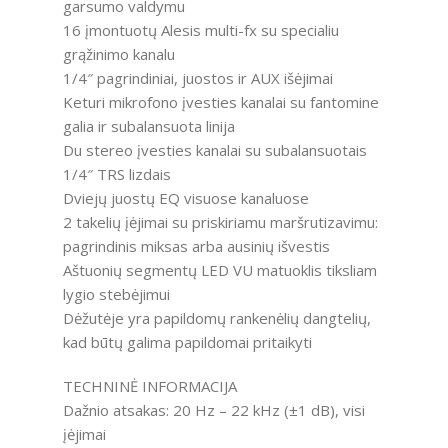
garsumo valdymu
16 įmontuotų Alesis multi-fx su specialiu
grąžinimo kanalu
1/4″ pagrindiniai, juostos ir AUX išėjimai
Keturi mikrofono įvesties kanalai su fantomine
galia ir subalansuota linija
Du stereo įvesties kanalai su subalansuotais
1/4″ TRS lizdais
Dviejų juostų EQ visuose kanaluose
2 takelių įėjimai su priskiriamu maršrutizavimu:
pagrindinis miksas arba ausinių išvestis
Aštuonių segmentų LED VU matuoklis tiksliam
lygio stebėjimui
Dėžutėje yra papildomų rankenėlių dangtelių,
kad būtų galima papildomai pritaikyti
TECHNINĖ INFORMACIJA
Dažnio atsakas: 20 Hz – 22 kHz (±1 dB), visi
įėjimai