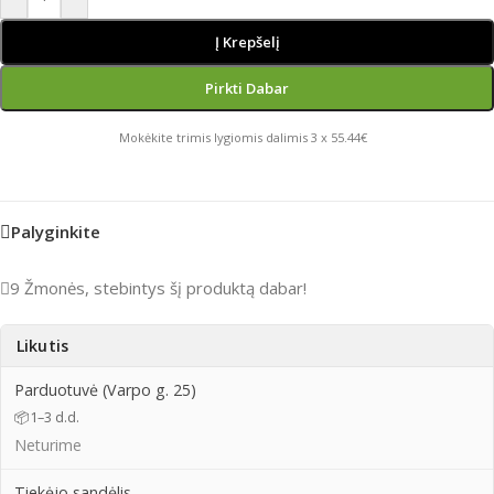
Į Krepšelį
Pirkti Dabar
Mokėkite trimis lygiomis dalimis 3 x 55.44€
Palyginkite
9
Žmonės, stebintys šį produktą dabar!
Likutis
Parduotuvė (Varpo g. 25)
📦
1–3 d.d.
Neturime
Tiekėjo sandėlis