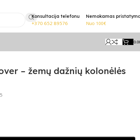
atymas nuo 100€
🎸 Žinomiausi p
Konsultacija telefonu
Nemokamas pristatym
+370 652 89576
Nuo 100€
0.0
ėlės dėklas
over – žemų dažnių kolonėlės
5