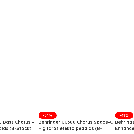
-51%
-48%
0 Bass Chorus –
Behringer CC300 Chorus Space-C
Behring
las (B-Stock)
– gitaros efekto pedalas (B-
Enhance