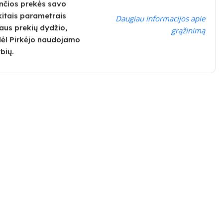
nčios prekės savo
kitais parametrais
Daugiau informacijos apie
alaus prekių dydžio,
grąžinimą
dėl Pirkėjo naudojamo
bių.