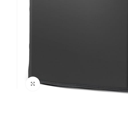
Spustelėkite, jei norite padidinti