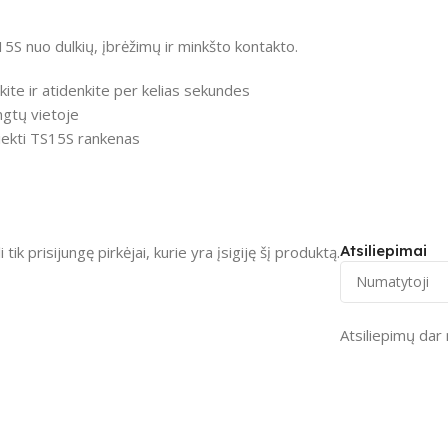
5S nuo dulkių, įbrėžimų ir minkšto kontakto.
ite ir atidenkite per kelias sekundes
ngtų vietoje
iekti TS15S rankenas
Atsiliepimai
 tik prisijungę pirkėjai, kurie yra įsigiję šį produktą.
Atsiliepimų dar 