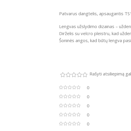
Patvarus dangtelis, apsaugantis TS1
Lengvas užslydimo dizainas – uždenk
Dirželis su velcro pleistru, kad užde
Šoninės angos, kad būtų lengva pas
Rašyti atsiliepimą gali
0
0
0
0
0