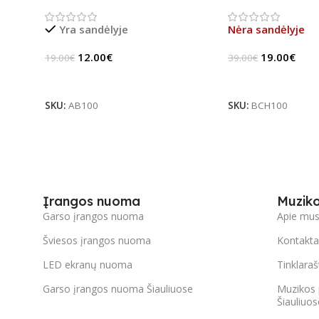
jungiklis
Yra sandėlyje
Nėra sandėlyje
12.00
€
19.00
€
19.00
€
39.00
€
Į Krepšelį
Daugiau
SKU:
AB100
SKU:
BCH100
Įrangos nuoma
Muzik
Garso įrangos nuoma
Apie mu
Šviesos įrangos nuoma
Kontakta
LED ekranų nuoma
Tinklaraš
Garso įrangos nuoma Šiauliuose
Muzikos 
Šiauliuos