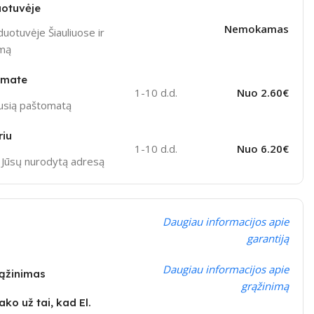
otuvėje
Nemokamas
uotuvėje Šiauliuose ir
ymą
omate
1-10 d.d.
Nuo 2.60€
ausią paštomatą
riu
1-10 d.d.
Nuo 6.20€
į Jūsų nurodytą adresą
Daugiau informacijos apie
garantiją
Daugiau informacijos apie
rąžinimas
grąžinimą
ko už tai, kad El.