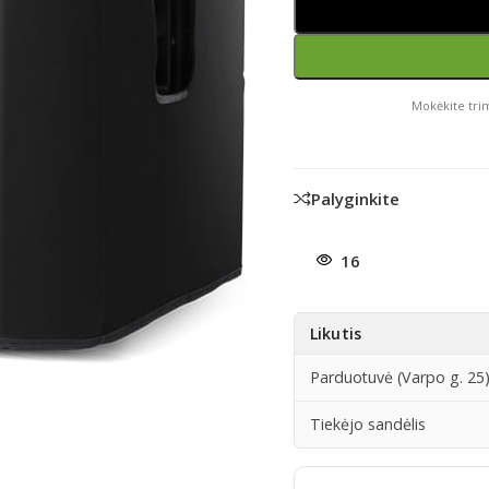
Mokėkite trim
Palyginkite
16
Likutis
Parduotuvė (Varpo g. 25
Tiekėjo sandėlis