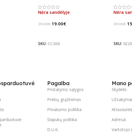
Stock)
Stock)
Nėra sandėlyje
Nėra san
19.00
€
15
39.00
€
29.00
€
Daugiau
Daugia
SKU:
CC300
SKU:
SE2
osparduotuvė
Pagalba
Mano p
s
Pristatymo sąlygos
Skydelis
i
Prekių grąžinimas
Užsakyma
tis
Privatumo politika
Atsiusiunt
parduotuvė
Slapukų politika
Adresai
e
D.U.K.
Vartotojo 