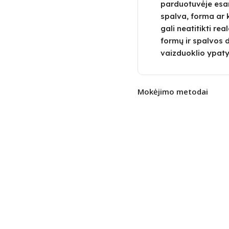
parduotuvėje esa
spalva, forma ar 
gali neatitikti re
formų ir spalvos 
vaizduoklio ypaty
Mokėjimo metodai