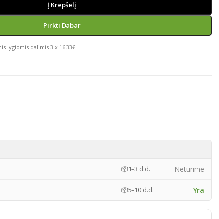
Į Krepšelį
Pirkti Dabar
is lygiomis dalimis 3 x 16.33€
)
Neturime
📦
1–3 d.d.
Yra
📦
5–10 d.d.