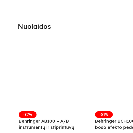
Nuolaidos
-37%
-51%
Behringer AB100 – A/B
Behringer BCH10
instrumentų ir stiprintuvų
boso efekto peda