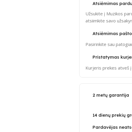
Atsiėmimas pardu
Užsukite į Muzikos pard
atsiimkite savo užsak
Atsiėmimas pašt
Pasirinkite sau patogi
Pristatymas kurje
Kurjeris prekes atveš 
2 metų garantija
14 dienų prekių g
Pardavėjas neatsa