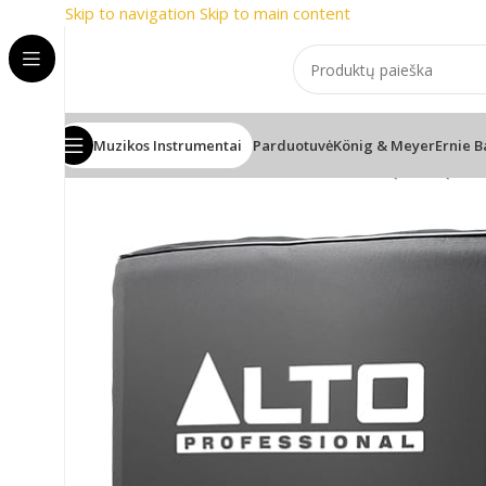
Skip to navigation
Skip to main content
miausi prekių ženklai
📞 Konsulta
Muzikos Instrumentai
Parduotuvė
König & Meyer
Ernie B
Pradžia
/
PRO Audio
/
Garso kolonėlės
/
Žemų dažnių kolo