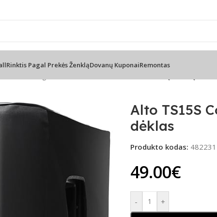
cija telefonu
📦 Nemokamas prist
all
Rinktis Pagal Prekės Ženklą
Dovanų Kuponai
Remontas
nėlės medžiaginis dėklas
/
Alto TS15S Cover – žemų dažnių kolon
Alto TS15S C
dėklas
Produkto kodas:
482231
49.00
€
-
+