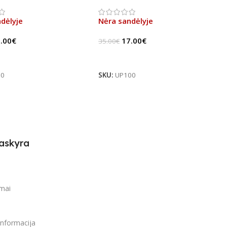
(B-Stock)
dėlyje
Nėra sandėlyje
.00
€
17.00
€
35.00
€
u
Daugiau
00
SKU:
UP100
askyra
i
imai
informacija