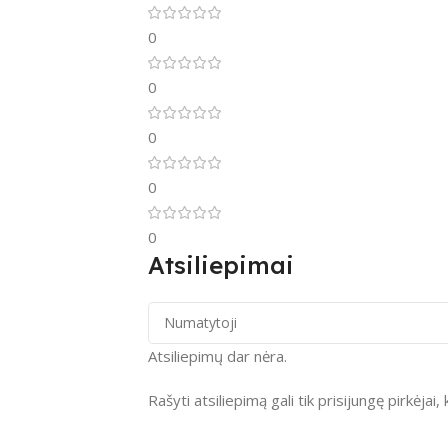
0
0
0
0
0
Atsiliepimai
Atsiliepimų dar nėra.
Rašyti atsiliepimą gali tik prisijungę pirkėjai, 