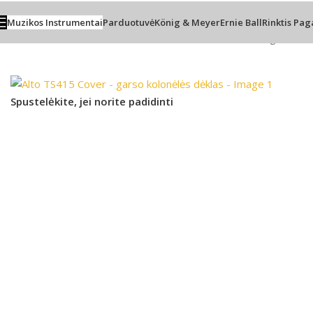
Muzikos Instrumentai
Parduotuvė
König & Meyer
Ernie Ball
Rinktis Pag
Pradžia
/
PRO Audio
/
Garso kolonėlės
/
Kolonėlės medžiaginis dėk
Spustelėkite, jei norite padidinti