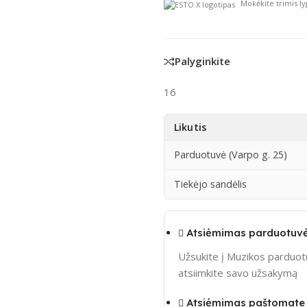
Mokėkite trimis ly
Palyginkite
16
Likutis
Parduotuvė (Varpo g. 25)
Tiekėjo sandėlis
Atsiėmimas parduotuvė
Užsukite į Muzikos parduotu
atsiimkite savo užsakymą
Atsiėmimas paštomate