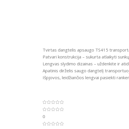
Tvirtas dangtelis apsaugo TS415 transpor
Patvari konstrukcija – sukurta atlaikyti sun
Lengvas slydimo dizainas – uždenkite ir ati
Apatinis dirželis saugo dangtelį transportuo
Išpjovos, leidžiančios lengvai pasiekti ranke
0