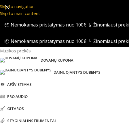
Skip to navigation
Skip to main content
📦 Nemokamas pristatymas nuo 100€
🎸 Žinomiausi prek
📦 Nemokamas pristatymas nuo 100€
🎸 Žinomiausi prek
Muzikos prekės
DOVANŲ KUPONAI
DAINUOJANTYS DUBENYS
APŠVIETIMAS
PRO AUDIO
GITAROS
STYGINIAI INSTRUMENTAI