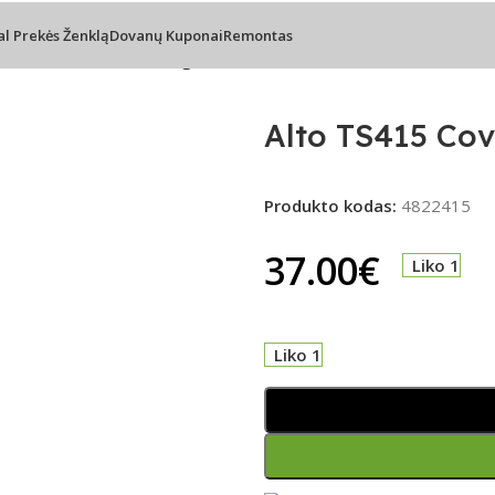
al Prekės Ženklą
Dovanų Kuponai
Remontas
las
/
Alto TS415 Cover – garso kolonėlės dėklas
Alto TS415 Cov
Produkto kodas:
4822415
37.00
€
Liko 1
Liko 1