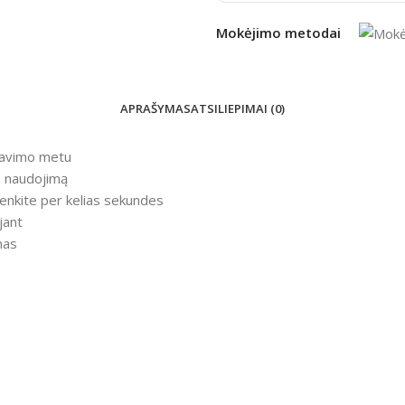
Mokėjimo metodai
APRAŠYMAS
ATSILIEPIMAI (0)
tavimo metu
kų naudojimą
denkite per kelias sekundes
jant
nas