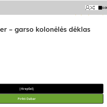
0.0
Grįžti prie produktų
er – garso kolonėlės dėklas
Į Krepšelį
Pirkti Dabar