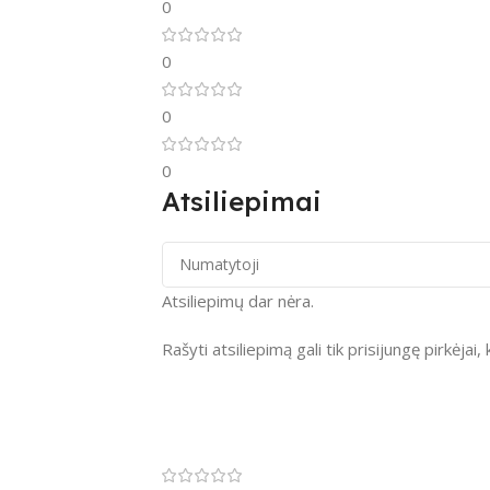
0
0
0
0
Atsiliepimai
Atsiliepimų dar nėra.
Rašyti atsiliepimą gali tik prisijungę pirkėjai, 