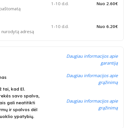
1-10 d.d.
Nuo 2.60€
ą paštomatą
1-10 d.d.
Nuo 6.20€
sų nurodytą adresą
Daugiau informacijos apie
garantiją
Daugiau informacijos apie
imas
grąžinimą
tai, kad El.
rekės savo spalva,
Daugiau informacijos apie
is gali neatitikti
grąžinimą
rmų ir spalvos dėl
uoklio ypatybių.