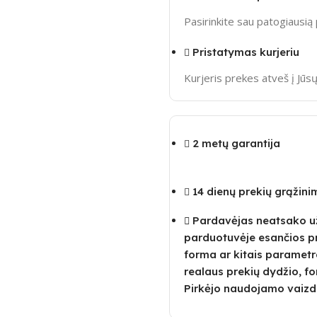
Pasirinkite sau patogiausi
Pristatymas kurjeriu
Kurjeris prekes atveš į Jū
2 metų garantija
14 dienų prekių grąžin
Pardavėjas neatsako už 
parduotuvėje esančios p
forma ar kitais parametra
realaus prekių dydžio, fo
Pirkėjo naudojamo vaizd