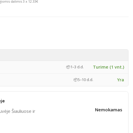
giomis dalimis 3 x 12.33€
Turime (1 vnt.)
📦
1–3 d.d.
Yra
📦
5–10 d.d.
je
Nemokamas
vėje Šiauliuose ir