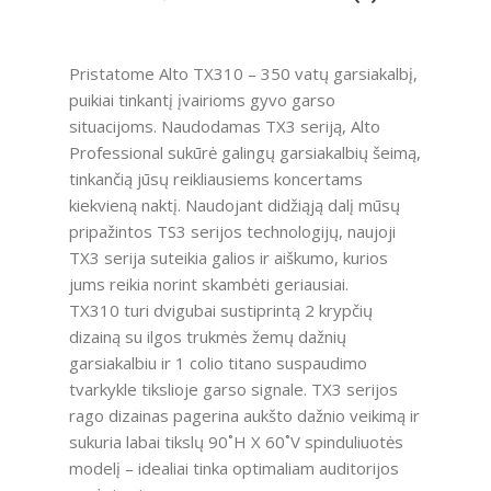
Pristatome Alto TX310 – 350 vatų garsiakalbį,
puikiai tinkantį įvairioms gyvo garso
situacijoms. Naudodamas TX3 seriją, Alto
Professional sukūrė galingų garsiakalbių šeimą,
tinkančią jūsų reikliausiems koncertams
kiekvieną naktį. Naudojant didžiąją dalį mūsų
pripažintos TS3 serijos technologijų, naujoji
TX3 serija suteikia galios ir aiškumo, kurios
jums reikia norint skambėti geriausiai.
TX310 turi dvigubai sustiprintą 2 krypčių
dizainą su ilgos trukmės žemų dažnių
garsiakalbiu ir 1 colio titano suspaudimo
tvarkykle tikslioje garso signale. TX3 serijos
rago dizainas pagerina aukšto dažnio veikimą ir
sukuria labai tikslų 90˚H X 60˚V spinduliuotės
modelį – idealiai tinka optimaliam auditorijos