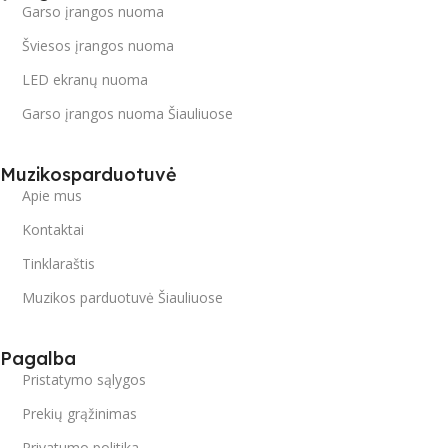
Garso įrangos nuoma
Šviesos įrangos nuoma
LED ekranų nuoma
Garso įrangos nuoma Šiauliuose
Muzikosparduotuvė
Apie mus
Kontaktai
Tinklaraštis
Muzikos parduotuvė Šiauliuose
Pagalba
Pristatymo sąlygos
Prekių grąžinimas
Privatumo politika