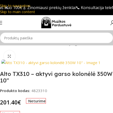
Skip to navigation
s nuo 100€
🎸 Žinomiausi prekių ženklai
📞 Konsultacija tele
Skip to main content
Pradžia
/
PRO Audio
/
Garso kolonėlės
/
Aktyvi garso kolonėlė
Spustelėkite, jei norite padidinti
Alto TX310 – aktyvi garso kolonėlė 350W
10″
Produkto kodas:
4823310
201.40
€
Neturime