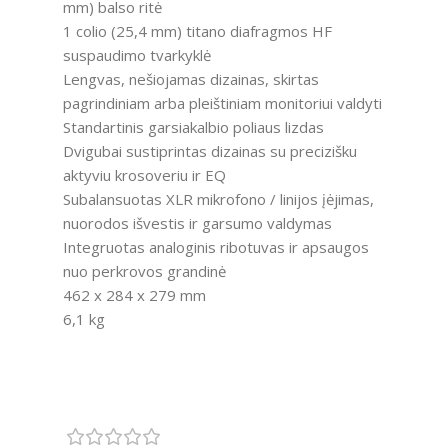
mm) balso ritė
1 colio (25,4 mm) titano diafragmos HF
suspaudimo tvarkyklė
Lengvas, nešiojamas dizainas, skirtas
pagrindiniam arba pleištiniam monitoriui valdyti
Standartinis garsiakalbio poliaus lizdas
Dvigubai sustiprintas dizainas su precizišku
aktyviu krosoveriu ir EQ
Subalansuotas XLR mikrofono / linijos įėjimas,
nuorodos išvestis ir garsumo valdymas
Integruotas analoginis ribotuvas ir apsaugos
nuo perkrovos grandinė
462 x 284 x 279 mm
6,1 kg