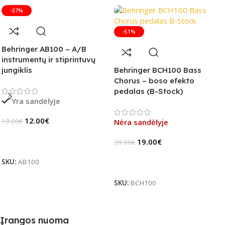
-37%
-51%
Behringer AB100 – A/B
instrumentų ir stiprintuvų
jungiklis
Behringer BCH100 Bass
Chorus – boso efekto
pedalas (B-Stock)
Yra sandėlyje
12.00
€
19.00
€
Nėra sandėlyje
19.00
€
39.00
€
Į Krepšelį
SKU:
AB100
Daugiau
SKU:
BCH100
Įrangos nuoma