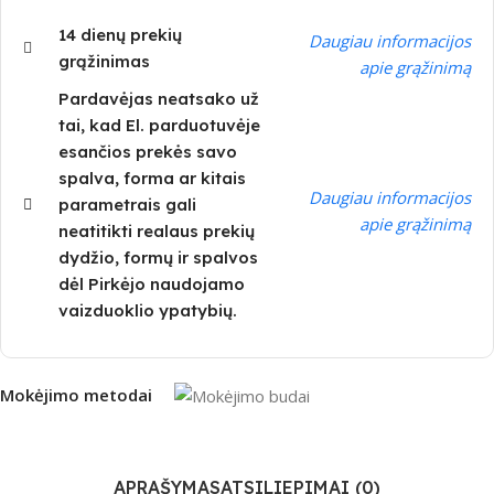
14 dienų prekių
Daugiau informacijos
grąžinimas
apie grąžinimą
Pardavėjas neatsako už
tai, kad El. parduotuvėje
esančios prekės savo
spalva, forma ar kitais
Daugiau informacijos
parametrais gali
apie grąžinimą
neatitikti realaus prekių
dydžio, formų ir spalvos
dėl Pirkėjo naudojamo
vaizduoklio ypatybių.
Mokėjimo metodai
APRAŠYMAS
ATSILIEPIMAI (0)