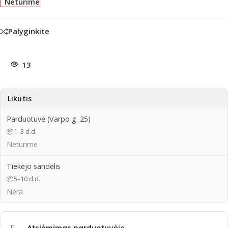
Neturime
Palyginkite
13
Likutis
Parduotuvė (Varpo g. 25)
📦
1–3 d.d.
Neturime
Tiekėjo sandėlis
📦
5–10 d.d.
Nėra
Atsiėmimas parduotuvėje