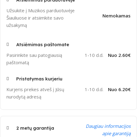
Užsukite į Muzikos parduotuvėje
Nemokamas
Šiauliuose ir atsiimkite savo
užsakymą
Atsiėmimas paštomate
Pasirinkite sau patogiausią
1-10 d.d.
Nuo 2.60€
paštomatą
Pristatymas kurjeriu
Kurjeris prekes atveš į Jūsų
1-10 d.d.
Nuo 6.20€
nurodytą adresą
Daugiau informacijos
2 metų garantija
apie garantiją