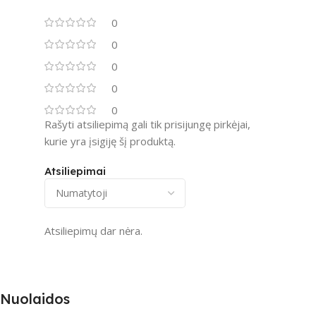
0
0
0
0
0
Rašyti atsiliepimą gali tik prisijungę pirkėjai,
kurie yra įsigiję šį produktą.
Atsiliepimai
Atsiliepimų dar nėra.
Nuolaidos