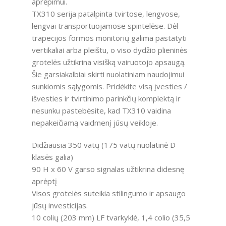
aprėpimui.
TX310 serija patalpinta tvirtose, lengvose,
lengvai transportuojamose spintelėse. Dėl
trapecijos formos monitorių galima pastatyti
vertikaliai arba pleištu, o viso dydžio plieninės
grotelės užtikrina visišką vairuotojo apsaugą.
Šie garsiakalbiai skirti nuolatiniam naudojimui
sunkiomis sąlygomis. Pridėkite visą įvesties /
išvesties ir tvirtinimo parinkčių komplektą ir
nesunku pastebėsite, kad TX310 vaidina
nepakeičiamą vaidmenį jūsų veikloje.
Didžiausia 350 vatų (175 vatų nuolatinė D
klasės galia)
90 H x 60 V garso signalas užtikrina didesnę
aprėptį
Visos grotelės suteikia stilingumo ir apsaugo
jūsų investicijas.
10 colių (203 mm) LF tvarkyklė, 1,4 colio (35,5