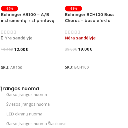
-37%
-51%
Behringer AB100 – A/B
Behringer BCH100 Bass
instrumentų ir stiprintuvų
Chorus – boso efekto
jungiklis
pedalas (B-Stock)
Yra sandėlyje
Nėra sandėlyje
19.00
€
12.00
€
39.00
€
19.00
€
Daugiau
Į Krepšelį
SKU:
BCH100
SKU:
AB100
Įrangos nuoma
Garso įrangos nuoma
Šviesos įrangos nuoma
LED ekranų nuoma
Garso įrangos nuoma Šiauliuose