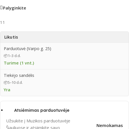
Palyginkite
11
Likutis
Parduotuvė (Varpo g. 25)
📦
1–3 d.d.
Turime (1 vnt.)
Tiekėjo sandėlis
📦
5–10 d.d.
Yra
Atsiėmimas parduotuvėje
Užsukite į Muzikos parduotuvėje
Nemokamas
Šiauliuose ir atsiimkite savo