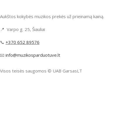
Aukštos kokybės muzikos prekės už prieinamą kainą.
📍 Varpo g. 25, Šiauliai
📞
+370 652 89576
📧
info@muzikosparduotuve.lt
Visos teisės saugomos ©️ UAB GarsasLT