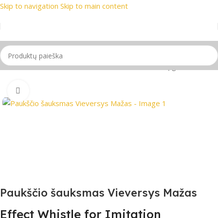
Skip to navigation
Skip to main content
kių ženklai
📞 Konsultacija telefonu
📦 Nemokamas pristaty
Pradžia
/
Liaudies ir tradiciniai instrumentai
/
Paukščių garsai
Spustelėkite, jei norite padidinti
Paukščio šauksmas Vieversys Mažas
Effect Whistle for Imitation